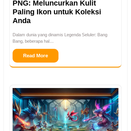
PNG: Meluncurkan Kulit
Paling Ikon untuk Koleksi
Anda
Dalam dunia yang dinamis Legenda Seluler: Bang
Bang, beberapa hal…
Read More