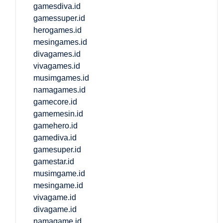
gamesdiva.id
gamessuper.id
herogames.id
mesingames.id
divagames.id
vivagames.id
musimgames.id
namagames.id
gamecore.id
gamemesin.id
gamehero.id
gamediva.id
gamesuper.id
gamestar.id
musimgame.id
mesingame.id
vivagame.id
divagame.id
namagame.id