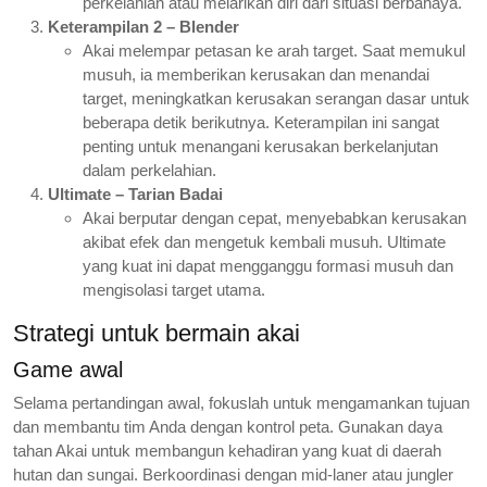
perkelahian atau melarikan diri dari situasi berbahaya.
Keterampilan 2 – Blender
Akai melempar petasan ke arah target. Saat memukul
musuh, ia memberikan kerusakan dan menandai
target, meningkatkan kerusakan serangan dasar untuk
beberapa detik berikutnya. Keterampilan ini sangat
penting untuk menangani kerusakan berkelanjutan
dalam perkelahian.
Ultimate – Tarian Badai
Akai berputar dengan cepat, menyebabkan kerusakan
akibat efek dan mengetuk kembali musuh. Ultimate
yang kuat ini dapat mengganggu formasi musuh dan
mengisolasi target utama.
Strategi untuk bermain akai
Game awal
Selama pertandingan awal, fokuslah untuk mengamankan tujuan
dan membantu tim Anda dengan kontrol peta. Gunakan daya
tahan Akai untuk membangun kehadiran yang kuat di daerah
hutan dan sungai. Berkoordinasi dengan mid-laner atau jungler