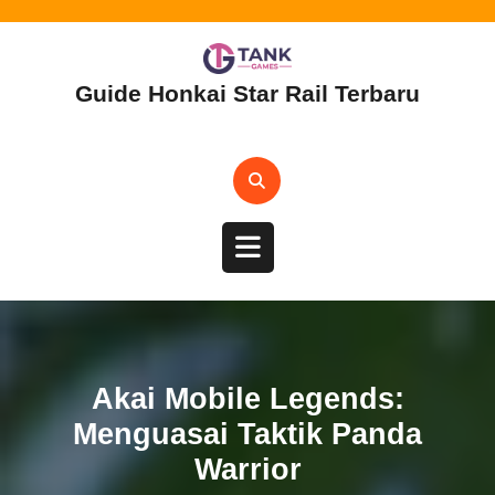
Skip
to
content
Guide Honkai Star Rail Terbaru
Open
Button
Akai Mobile Legends:
Menguasai Taktik Panda
Warrior