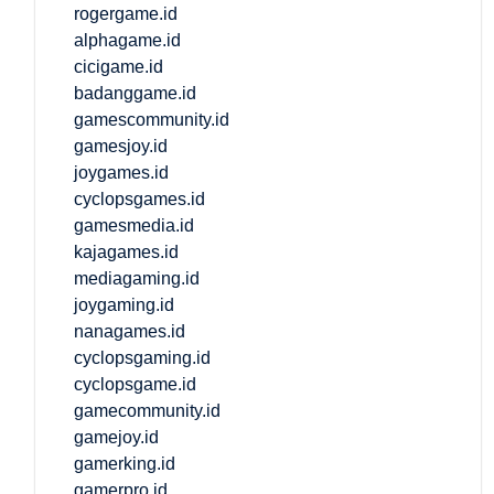
rogergame.id
alphagame.id
cicigame.id
badanggame.id
gamescommunity.id
gamesjoy.id
joygames.id
cyclopsgames.id
gamesmedia.id
kajagames.id
mediagaming.id
joygaming.id
nanagames.id
cyclopsgaming.id
cyclopsgame.id
gamecommunity.id
gamejoy.id
gamerking.id
gamerpro.id