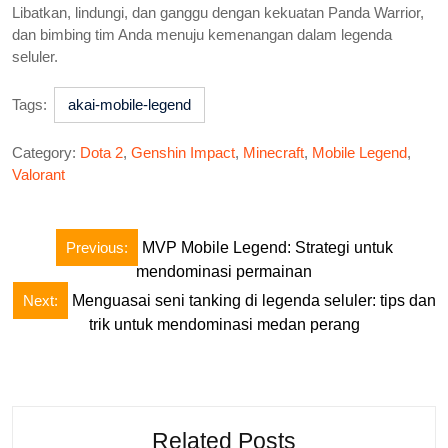
Libatkan, lindungi, dan ganggu dengan kekuatan Panda Warrior,
dan bimbing tim Anda menuju kemenangan dalam legenda
seluler.
Tags:
akai-mobile-legend
Category:
Dota 2
,
Genshin Impact
,
Minecraft
,
Mobile Legend
,
Valorant
Post
Previous:
MVP Mobile Legend: Strategi untuk
navigation
mendominasi permainan
Next:
Menguasai seni tanking di legenda seluler: tips dan
trik untuk mendominasi medan perang
Related Posts