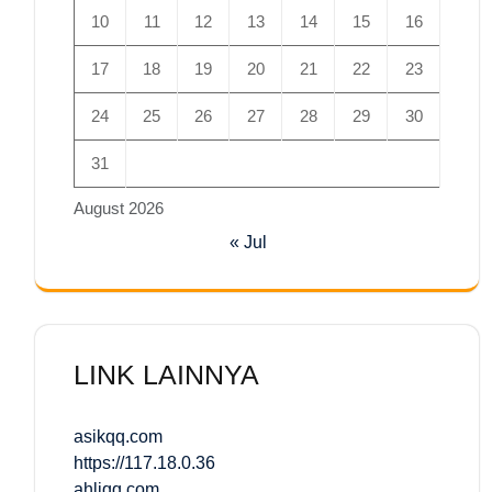
10
11
12
13
14
15
16
17
18
19
20
21
22
23
24
25
26
27
28
29
30
31
August 2026
« Jul
LINK LAINNYA
asikqq.com
https://117.18.0.36
ahliqq.com