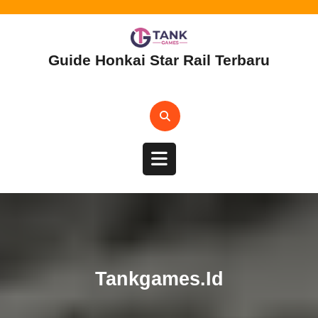
Skip
to
content
Guide Honkai Star Rail Terbaru
Open
Button
Tankgames.id