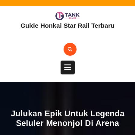
Skip
to
content
Guide Honkai Star Rail Terbaru
Open
Button
Julukan Epik Untuk Legenda
Seluler Menonjol Di Arena