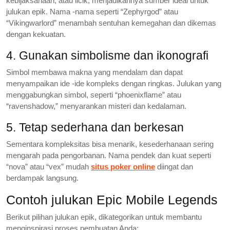
kebijaksanaan, atau licik, menjadikannya sumber ideal untuk
julukan epik. Nama -nama seperti “Zephyrgod” atau
“Vikingwarlord” menambah sentuhan kemegahan dan dikemas
dengan kekuatan.
4. Gunakan simbolisme dan ikonografi
Simbol membawa makna yang mendalam dan dapat
menyampaikan ide -ide kompleks dengan ringkas. Julukan yang
menggabungkan simbol, seperti “phoenixflame” atau
“ravenshadow,” menyarankan misteri dan kedalaman.
5. Tetap sederhana dan berkesan
Sementara kompleksitas bisa menarik, kesederhanaan sering
mengarah pada pengorbanan. Nama pendek dan kuat seperti
“nova” atau “vex” mudah
situs poker online
diingat dan
berdampak langsung.
Contoh julukan Epic Mobile Legends
Berikut pilihan julukan epik, dikategorikan untuk membantu
menginspirasi proses pembuatan Anda: