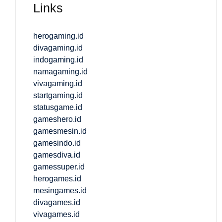
Links
herogaming.id
divagaming.id
indogaming.id
namagaming.id
vivagaming.id
startgaming.id
statusgame.id
gameshero.id
gamesmesin.id
gamesindo.id
gamesdiva.id
gamessuper.id
herogames.id
mesingames.id
divagames.id
vivagames.id