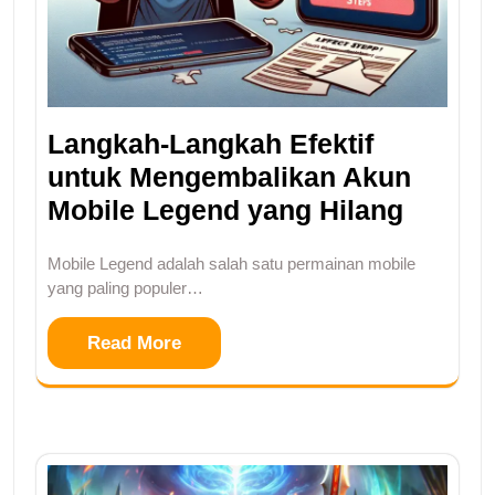
Langkah-Langkah Efektif
untuk Mengembalikan Akun
Mobile Legend yang Hilang
Mobile Legend adalah salah satu permainan mobile
yang paling populer…
Read More