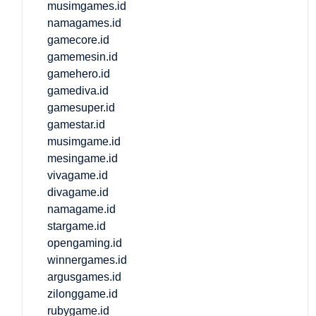
musimgames.id
namagames.id
gamecore.id
gamemesin.id
gamehero.id
gamediva.id
gamesuper.id
gamestar.id
musimgame.id
mesingame.id
vivagame.id
divagame.id
namagame.id
stargame.id
opengaming.id
winnergames.id
argusgames.id
zilonggame.id
rubygame.id