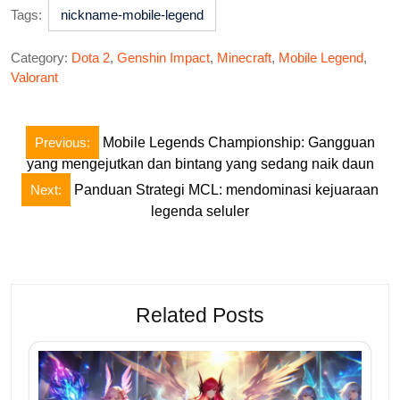
Tags:
nickname-mobile-legend
Category:
Dota 2
,
Genshin Impact
,
Minecraft
,
Mobile Legend
,
Valorant
Post
Previous:
Mobile Legends Championship: Gangguan
navigation
yang mengejutkan dan bintang yang sedang naik daun
Next:
Panduan Strategi MCL: mendominasi kejuaraan
legenda seluler
Related Posts