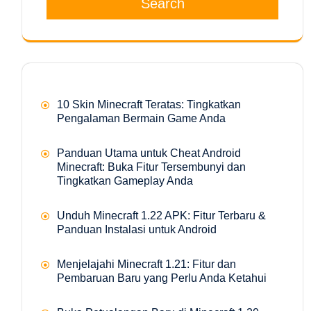
Search
10 Skin Minecraft Teratas: Tingkatkan
Pengalaman Bermain Game Anda
Panduan Utama untuk Cheat Android
Minecraft: Buka Fitur Tersembunyi dan
Tingkatkan Gameplay Anda
Unduh Minecraft 1.22 APK: Fitur Terbaru &
Panduan Instalasi untuk Android
Menjelajahi Minecraft 1.21: Fitur dan
Pembaruan Baru yang Perlu Anda Ketahui