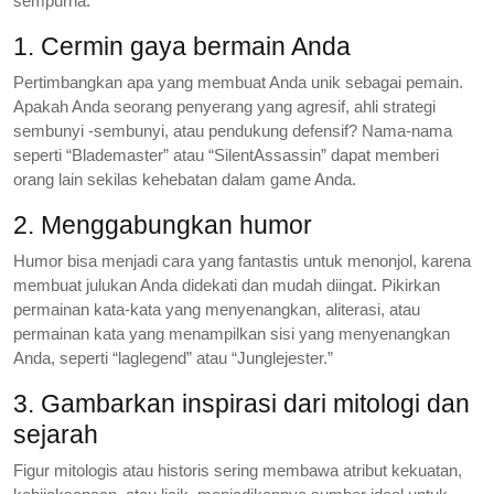
sempurna:
1. Cermin gaya bermain Anda
Pertimbangkan apa yang membuat Anda unik sebagai pemain.
Apakah Anda seorang penyerang yang agresif, ahli strategi
sembunyi -sembunyi, atau pendukung defensif? Nama-nama
seperti “Blademaster” atau “SilentAssassin” dapat memberi
orang lain sekilas kehebatan dalam game Anda.
2. Menggabungkan humor
Humor bisa menjadi cara yang fantastis untuk menonjol, karena
membuat julukan Anda didekati dan mudah diingat. Pikirkan
permainan kata-kata yang menyenangkan, aliterasi, atau
permainan kata yang menampilkan sisi yang menyenangkan
Anda, seperti “laglegend” atau “Junglejester.”
3. Gambarkan inspirasi dari mitologi dan
sejarah
Figur mitologis atau historis sering membawa atribut kekuatan,