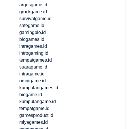
argusgame.id
grockgame.id
survivalgame.id
safegame.id
gamingbio.id
biogames.id
intragames.id
introgaming.id
tempatgames.id
suaragame.id
intragame.id
omnigame.id
kumpulangames.id
biogame.id
kumpulangame.id
tempatgame.id
gamesproduct.id
miyagames.id