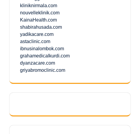
kliniknirmala.com
nouvelleklinik.com
KainaHealth.com
shabirahusada.com
yadikacare.com
astaclinic.com
ibnusinalombok.com
grahamedicalkurdi.com
dyanzacare.com
griyabromoclinic.com