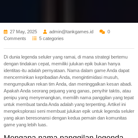
27 May, 2025
admin@tankgames.id
0
Comments
5 categories
Di dunia legenda seluler yang ramai, di mana strategi bertemu
dengan tindakan cepat, memiliki julukan epik bukan hanya
identitas-itu adalah pernyataan. Nama dalam game Anda dapat
mencerminkan kepribadian Anda, mengintimidasi musuh,
mengumpulkan rekan tim Anda, dan meninggalkan kesan abadi.
Apakah Anda seorang pejuang yang ganas, penyihir taktis, atau
penipu yang menyenangkan, memilih nama panggilan yang tepat
untuk membuat tanda Anda adalah yang terpenting. Artikel ini
mengeksplorasi seni membuat julukan epik untuk legenda seluler
yang akan beresonansi dengan kedua pemain dan komunitas
game yang lebih luas.
Mengapa nama panggilan legenda