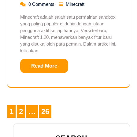
0 Comments
Minecraft
Minecraft adalah salah satu permainan sandbox
yang paling populer di dunia dengan jutaan
pengguna aktif setiap harinya. Versi terbaru,
Minecraft 1.20, menawarkan banyak fitur baru
yang disukai oleh para pemain. Dalam artikel ini,
kita akan
Read More
Posts
1
2
…
26
Page
Page
Page
pagination