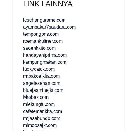
LINK LAINNYA
lesehangurame.com
ayambakar7saudara.com
tempongpns.com
roemahkuliner.com
saoenkkito.com
handayaniprima.com
kampungmakan.com
luckycatck.com
rmbakoelkita.com
angelesehan.com
bluejasminejkt.com
Mrobak.com
miekungfu.com
cafetemankita.com
rmjasabundo.com
mimoosajkt.com