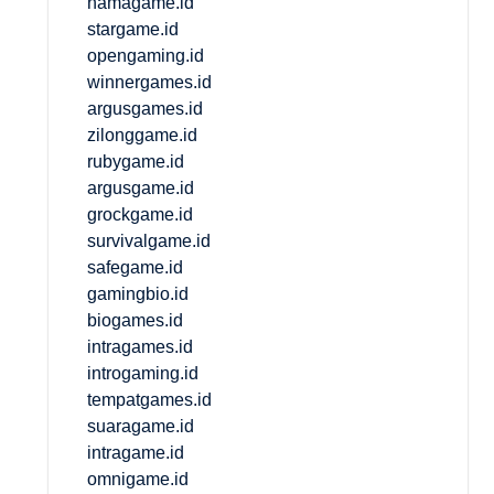
namagame.id
stargame.id
opengaming.id
winnergames.id
argusgames.id
zilonggame.id
rubygame.id
argusgame.id
grockgame.id
survivalgame.id
safegame.id
gamingbio.id
biogames.id
intragames.id
introgaming.id
tempatgames.id
suaragame.id
intragame.id
omnigame.id