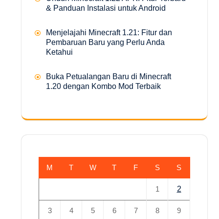
& Panduan Instalasi untuk Android
Menjelajahi Minecraft 1.21: Fitur dan
Pembaruan Baru yang Perlu Anda
Ketahui
Buka Petualangan Baru di Minecraft
1.20 dengan Kombo Mod Terbaik
M
T
W
T
F
S
S
1
2
3
4
5
6
7
8
9