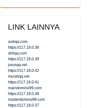
LINK LAINNYA
asikqq.com
https://117.18.0.36
ahliqq.com
https://117.18.0.39
jurusqq.net
https://117.18.0.42
murahqq.net
https://117.18.0.41
maindomino99.com
https://117.18.0.38
masterdomino99.com
https://117.18.0.37