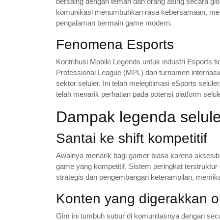
bersaing dengan teman dan orang asing secara global.
komunikasi menumbuhkan rasa kebersamaan, meni
pengalaman bermain game modern.
Fenomena Esports
Kontribusi Mobile Legends untuk industri Esports 
Professional League (MPL) dan turnamen internasio
sektor seluler. Ini telah melegitimasi eSports selu
telah menarik perhatian pada potensi platform selul
Dampak legenda selule
Santai ke shift kompetitif
Awalnya menarik bagi gamer biasa karena aksesibil
game yang kompetitif. Sistem peringkat terstrukt
strategis dan pengembangan keterampilan, memikat
Konten yang digerakkan o
Gim ini tumbuh subur di komunitasnya dengan seca