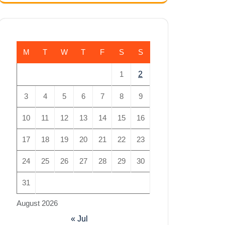
M
T
W
T
F
S
S
1
2
3
4
5
6
7
8
9
10
11
12
13
14
15
16
17
18
19
20
21
22
23
24
25
26
27
28
29
30
31
August 2026
« Jul