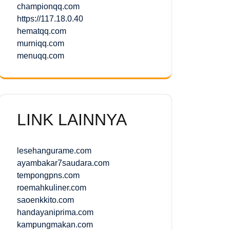
championqq.com
https://117.18.0.40
hematqq.com
murniqq.com
menuqq.com
LINK LAINNYA
lesehangurame.com
ayambakar7saudara.com
tempongpns.com
roemahkuliner.com
saoenkkito.com
handayaniprima.com
kampungmakan.com