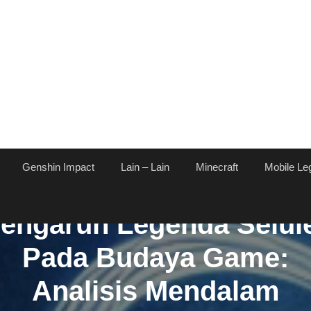
Genshin Impact
Lain – Lain
Minecraft
Mobile Le
engaruh Legenda Selul
Pada Budaya Game:
Analisis Mendalam