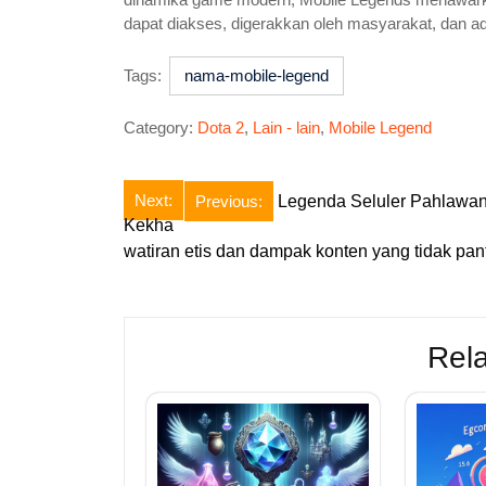
dapat diakses, digerakkan oleh masyarakat, dan ad
Tags:
nama-mobile-legend
Category:
Dota 2
,
Lain - lain
,
Mobile Legend
Post
Next:
Previous:
Legenda Seluler Pahlawan 
Kekha
navigation
watiran etis dan dampak konten yang tidak pan
Rela