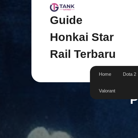
Skip
to
content
Guide
Honkai Star
Rail Terbaru
Home
Dota 2
Valorant
P