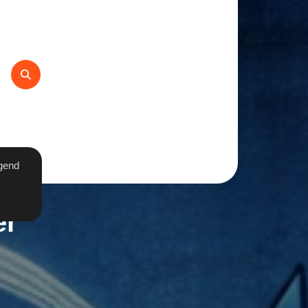
gend
er