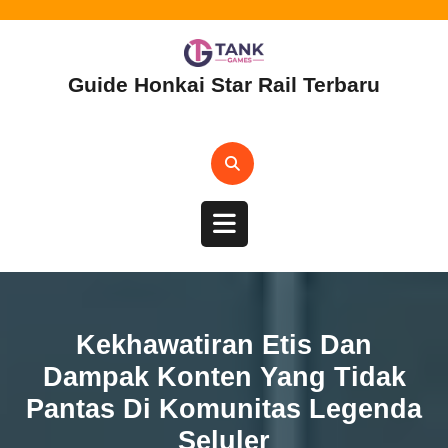
Skip
to
content
Guide Honkai Star Rail Terbaru
Open
Button
Kekhawatiran Etis Dan
Dampak Konten Yang Tidak
Pantas Di Komunitas Legenda
Seluler