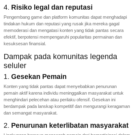
4.
Risiko legal dan reputasi
Pengembang game dan platform komunitas dapat menghadapi
tindakan hukum dan reputasi yang rusak jika mereka gagal
memoderasi dan mengatasi konten yang tidak pantas secara
efektif, berpotensi mempengaruhi popularitas permainan dan
kesuksesan finansial.
Dampak pada komunitas legenda
seluler
1.
Gesekan Pemain
Konten yang tidak pantas dapat menyebabkan penurunan
pemain aktif karena individu meninggalkan masyarakat untuk
menghindari pelecehan atau perilaku ofensif. Gesekan ini
berdampak pada lanskap kompetitif dan mengurangi keragaman
dan semangat masyarakat.
2.
Penurunan keterlibatan masyarakat