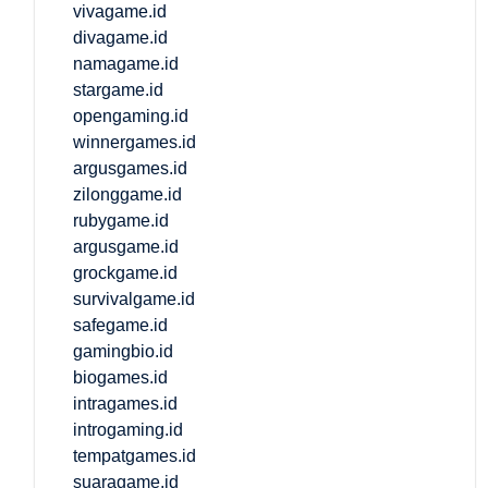
vivagame.id
divagame.id
namagame.id
stargame.id
opengaming.id
winnergames.id
argusgames.id
zilonggame.id
rubygame.id
argusgame.id
grockgame.id
survivalgame.id
safegame.id
gamingbio.id
biogames.id
intragames.id
introgaming.id
tempatgames.id
suaragame.id