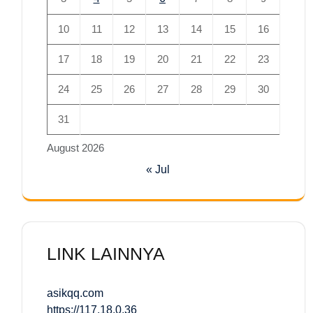
10
11
12
13
14
15
16
17
18
19
20
21
22
23
24
25
26
27
28
29
30
31
August 2026
« Jul
LINK LAINNYA
asikqq.com
https://117.18.0.36