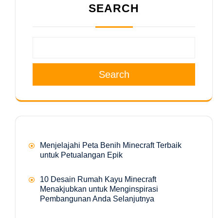
SEARCH
Search
Menjelajahi Peta Benih Minecraft Terbaik
untuk Petualangan Epik
10 Desain Rumah Kayu Minecraft
Menakjubkan untuk Menginspirasi
Pembangunan Anda Selanjutnya