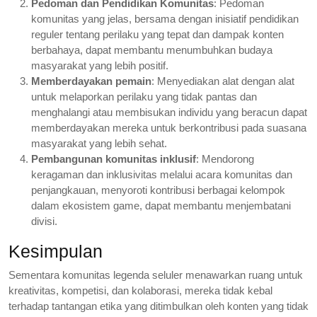
Pedoman dan Pendidikan Komunitas
: Pedoman
komunitas yang jelas, bersama dengan inisiatif pendidikan
reguler tentang perilaku yang tepat dan dampak konten
berbahaya, dapat membantu menumbuhkan budaya
masyarakat yang lebih positif.
Memberdayakan pemain
: Menyediakan alat dengan alat
untuk melaporkan perilaku yang tidak pantas dan
menghalangi atau membisukan individu yang beracun dapat
memberdayakan mereka untuk berkontribusi pada suasana
masyarakat yang lebih sehat.
Pembangunan komunitas inklusif
: Mendorong
keragaman dan inklusivitas melalui acara komunitas dan
penjangkauan, menyoroti kontribusi berbagai kelompok
dalam ekosistem game, dapat membantu menjembatani
divisi.
Kesimpulan
Sementara komunitas legenda seluler menawarkan ruang untuk
kreativitas, kompetisi, dan kolaborasi, mereka tidak kebal
terhadap tantangan etika yang ditimbulkan oleh konten yang tidak