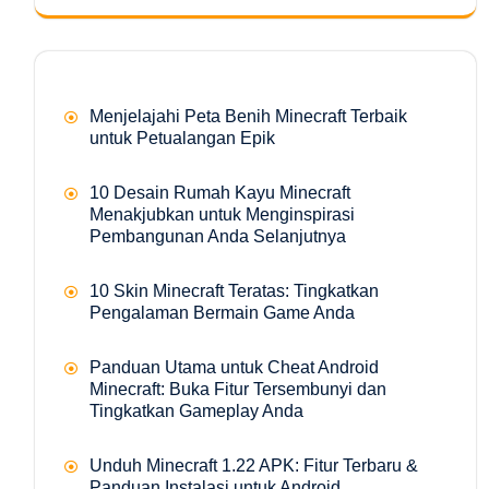
Menjelajahi Peta Benih Minecraft Terbaik
untuk Petualangan Epik
10 Desain Rumah Kayu Minecraft
Menakjubkan untuk Menginspirasi
Pembangunan Anda Selanjutnya
10 Skin Minecraft Teratas: Tingkatkan
Pengalaman Bermain Game Anda
Panduan Utama untuk Cheat Android
Minecraft: Buka Fitur Tersembunyi dan
Tingkatkan Gameplay Anda
Unduh Minecraft 1.22 APK: Fitur Terbaru &
Panduan Instalasi untuk Android