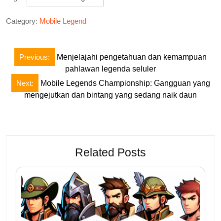
Category:
Mobile Legend
Post
Previous:
Menjelajahi pengetahuan dan kemampuan
navigation
pahlawan legenda seluler
Next:
Mobile Legends Championship: Gangguan yang
mengejutkan dan bintang yang sedang naik daun
Related Posts