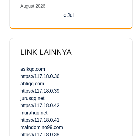
August 2026
« Jul
LINK LAINNYA
asikqq.com
https://117.18.0.36
ahliqq.com
https://117.18.0.39
jurusqq.net
https://117.18.0.42
murahqq.net
https://117.18.0.41
maindomino99.com
https://117.18.0.38