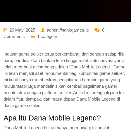
26 May, 2025
admin@tankgames.id
0
Comments
1 category
Industri game seluler terus berkembang, dan dengan setiap rilis
baru, bar dinaikkan bahkan lebih tinggi. Salah satu inovasi yang
telah membuat gelombang adalah “Dana Mobile Legend.” Game
ini telah menjadi aset monumental bagi komunitas game seluler.
Ini tidak hanya memberikan pengalaman bermain game yang
mulus tetapi juga mendefinisikan kembali bagaimana gamer
berinteraksi dengan platform seluler. Artikel ini menggali jauh ke
dalam fitur, dampak, dan masa depan Dana Mobile Legend di
dunia game seluler.
Apa itu Dana Mobile Legend?
Dana Mobile Legend bukan hanya permainan; Ini adalah