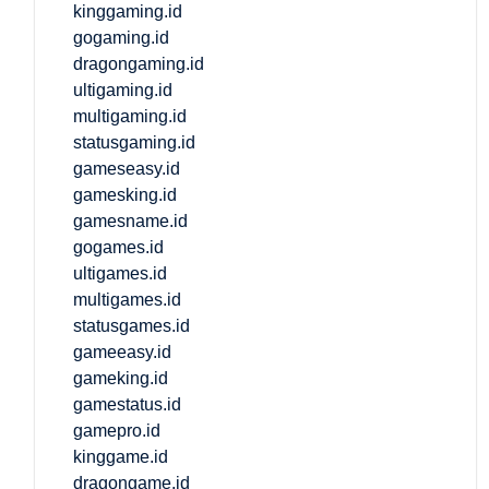
kinggaming.id
gogaming.id
dragongaming.id
ultigaming.id
multigaming.id
statusgaming.id
gameseasy.id
gamesking.id
gamesname.id
gogames.id
ultigames.id
multigames.id
statusgames.id
gameeasy.id
gameking.id
gamestatus.id
gamepro.id
kinggame.id
dragongame.id