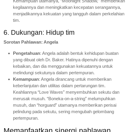
Kemampuan utamanya, “Moonlight Shadow,” memberikan
kegilaannya dan meningkatkan kecepatan serangannya,
menjadikannya kekuatan yang tangguh dalam perkelahian
tim.
6. Dukungan: Hidup tim
Sorotan Pahlawan: Angela
Pengetahuan
: Angela adalah bentuk kehidupan buatan
yang dibuat oleh Dr. Baker. Hatinya dipenuhi dengan
kebaikan, dan dia menggunakan kekuatannya untuk
melindungi sekutunya dalam pertempuran.
Kemampuan
: Angela dirancang untuk memberikan
keberlanjutan dan utilitas dalam pertarungan tim.
Keahliannya “Love Waves” menyembuhkan sekutu dan
merusak musuh. “Boneka-on-a-string” melumpuhkan
musuh, dan “horguard” utamanya memberikan perisai
pelindung pada sekutu, sering mengubah gelombang
pertempuran.
Memanfaatkan sinergi pahlawan