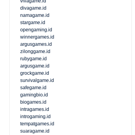
vivagame.id
divagame.id
namagame.id
stargame.id
opengaming.id
winnergames.id
argusgames.id
zilonggame.id
rubygame.id
argusgame.id
grockgame.id
survivalgame.id
safegame.id
gamingbio.id
biogames.id
intragames.id
introgaming.id
tempatgames.id
suaragame.id