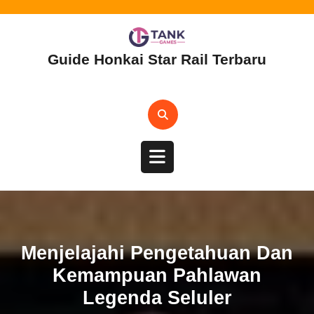
Skip
to
content
Guide Honkai Star Rail Terbaru
Open
Button
Menjelajahi Pengetahuan Dan
Kemampuan Pahlawan
Legenda Seluler