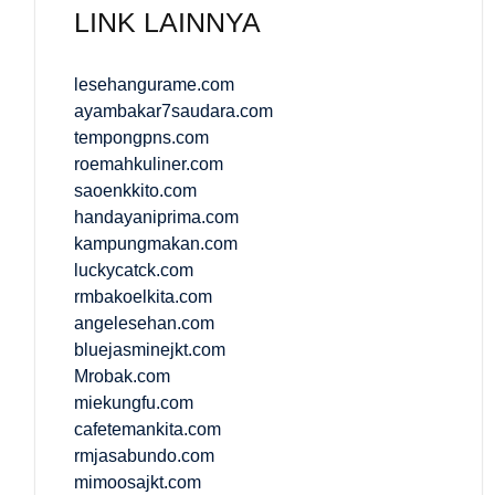
LINK LAINNYA
lesehangurame.com
ayambakar7saudara.com
tempongpns.com
roemahkuliner.com
saoenkkito.com
handayaniprima.com
kampungmakan.com
luckycatck.com
rmbakoelkita.com
angelesehan.com
bluejasminejkt.com
Mrobak.com
miekungfu.com
cafetemankita.com
rmjasabundo.com
mimoosajkt.com