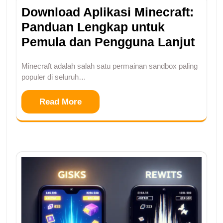
Download Aplikasi Minecraft:
Panduan Lengkap untuk
Pemula dan Pengguna Lanjut
Minecraft adalah salah satu permainan sandbox paling
populer di seluruh…
Read More