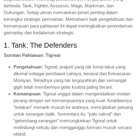
berbeda: Tank, Fighter, Assassin, Mage, Markman, dan
Dukungan. Setiap peran memainkan peran penting dalam
kerangka strategis permainan. Memahami baik pengetahuan dan
kemampuan para pahlawan ini dapat meningkatkan perendaman
gameplay dan kedalaman strategis.
1. Tank: The Defenders
Sorotan Pahlawan: Tigreal
Pengetahuan
: Tigreal, prajurit yang tak kenal takut yang
dikenal sebagai pembawa cahaya, berasal dari Kekaisaran
Moniyan. Tekadnya yang tak tergoyahkan dan semangat
gigih telah memberinya gelar ksatria paling berani.
Kemampuan
: Tigreal unggul dalam mengendalikan medan
perang dengan set kemampuannya yang kuat. Keahliannya
“ledakan” menarik musuh ke arahnya, menciptakan peluang
untuk serangan balik. Sementara itu, “palu sakral” dan
“gelombang serangan” memungkinkan Tigreal untuk
melindungi sekutu dan mengganggu formasi musuh secara
efektif.