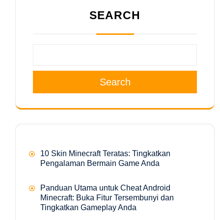
SEARCH
Search
10 Skin Minecraft Teratas: Tingkatkan
Pengalaman Bermain Game Anda
Panduan Utama untuk Cheat Android
Minecraft: Buka Fitur Tersembunyi dan
Tingkatkan Gameplay Anda