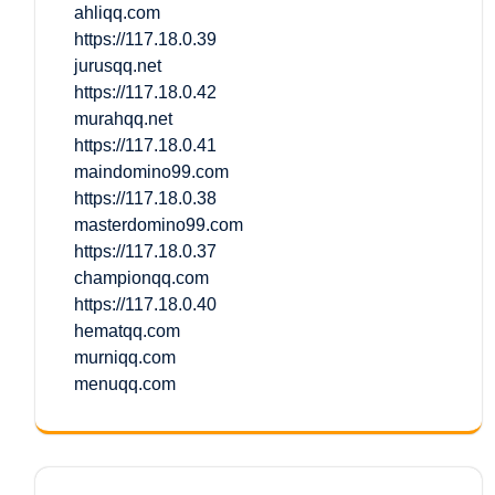
ahliqq.com
https://117.18.0.39
jurusqq.net
https://117.18.0.42
murahqq.net
https://117.18.0.41
maindomino99.com
https://117.18.0.38
masterdomino99.com
https://117.18.0.37
championqq.com
https://117.18.0.40
hematqq.com
murniqq.com
menuqq.com