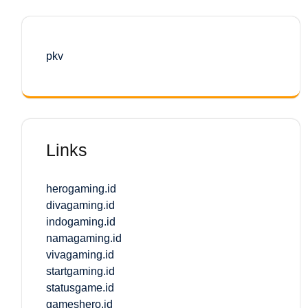
pkv
Links
herogaming.id
divagaming.id
indogaming.id
namagaming.id
vivagaming.id
startgaming.id
statusgame.id
gameshero.id