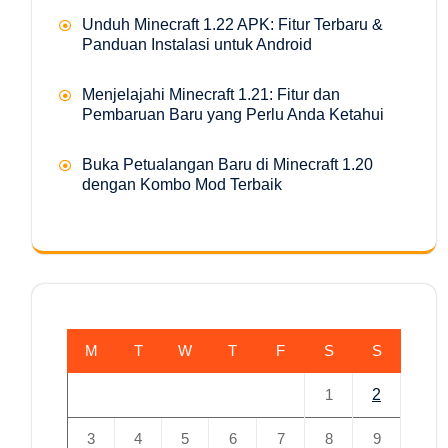
Unduh Minecraft 1.22 APK: Fitur Terbaru &
Panduan Instalasi untuk Android
Menjelajahi Minecraft 1.21: Fitur dan
Pembaruan Baru yang Perlu Anda Ketahui
Buka Petualangan Baru di Minecraft 1.20
dengan Kombo Mod Terbaik
M
T
W
T
F
S
S
1
2
3
4
5
6
7
8
9