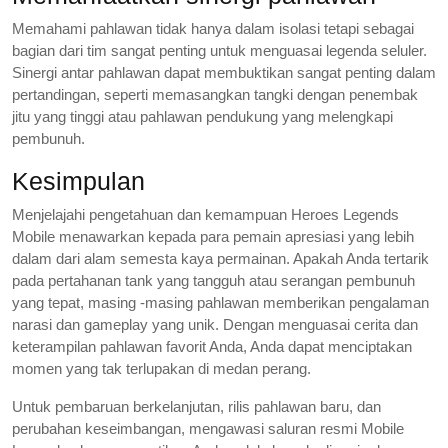
Memahami pahlawan tidak hanya dalam isolasi tetapi sebagai
bagian dari tim sangat penting untuk menguasai legenda seluler.
Sinergi antar pahlawan dapat membuktikan sangat penting dalam
pertandingan, seperti memasangkan tangki dengan penembak
jitu yang tinggi atau pahlawan pendukung yang melengkapi
pembunuh.
Kesimpulan
Menjelajahi pengetahuan dan kemampuan Heroes Legends
Mobile menawarkan kepada para pemain apresiasi yang lebih
dalam dari alam semesta kaya permainan. Apakah Anda tertarik
pada pertahanan tank yang tangguh atau serangan pembunuh
yang tepat, masing -masing pahlawan memberikan pengalaman
narasi dan gameplay yang unik. Dengan menguasai cerita dan
keterampilan pahlawan favorit Anda, Anda dapat menciptakan
momen yang tak terlupakan di medan perang.
Untuk pembaruan berkelanjutan, rilis pahlawan baru, dan
perubahan keseimbangan, mengawasi saluran resmi Mobile