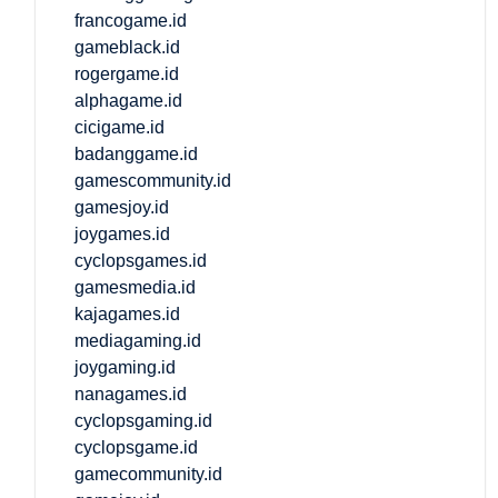
francogame.id
gameblack.id
rogergame.id
alphagame.id
cicigame.id
badanggame.id
gamescommunity.id
gamesjoy.id
joygames.id
cyclopsgames.id
gamesmedia.id
kajagames.id
mediagaming.id
joygaming.id
nanagames.id
cyclopsgaming.id
cyclopsgame.id
gamecommunity.id