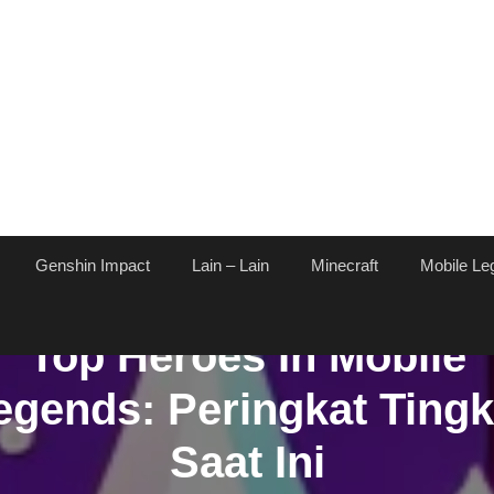
Genshin Impact
Lain – Lain
Minecraft
Mobile Le
Top Heroes In Mobile
egends: Peringkat Tingk
Saat Ini