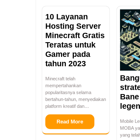
10 Layanan
Hosting Server
Minecraft Gratis
Teratas untuk
Gamer pada
tahun 2023
Bang
Minecraft telah
strat
mempertahankan
popularitasnya selama
Bane
bertahun-tahun, menyediakan
legen
platform kreatif dan…
Mobile L
Read More
MOBA yan
yang tel