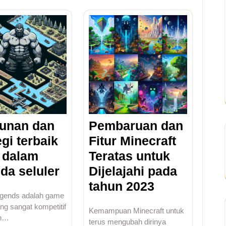
unan dan
Pembaruan dan
egi terbaik
Fitur Minecraft
 dalam
Teratas untuk
da seluler
Dijelajahi pada
tahun 2023
egends adalah game
g sangat kompetitif
Kemampuan Minecraft untuk
ah…
terus mengubah dirinya