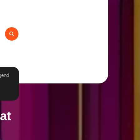
gend
at