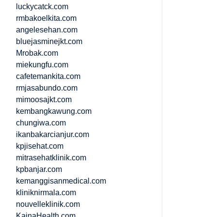
luckycatck.com
rmbakoelkita.com
angelesehan.com
bluejasminejkt.com
Mrobak.com
miekungfu.com
cafetemankita.com
rmjasabundo.com
mimoosajkt.com
kembangkawung.com
chungiwa.com
ikanbakarcianjur.com
kpjisehat.com
mitrasehatklinik.com
kpbanjar.com
kemanggisanmedical.com
kliniknirmala.com
nouvelleklinik.com
KainaHealth.com