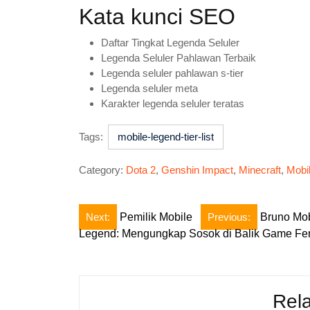
Kata kunci SEO
Daftar Tingkat Legenda Seluler
Legenda Seluler Pahlawan Terbaik
Legenda seluler pahlawan s-tier
Legenda seluler meta
Karakter legenda seluler teratas
Tags:
mobile-legend-tier-list
Category:
Dota 2
,
Genshin Impact
,
Minecraft
,
Mobi
Post
Next:
Pemilik Mobile
Previous:
Bruno Mob
Legend: Mengungkap Sosok di Balik Game F
navigation
Rela