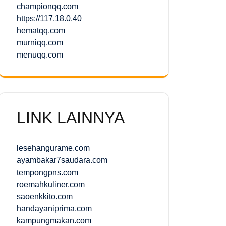
championqq.com
https://117.18.0.40
hematqq.com
murniqq.com
menuqq.com
LINK LAINNYA
lesehangurame.com
ayambakar7saudara.com
tempongpns.com
roemahkuliner.com
saoenkkito.com
handayaniprima.com
kampungmakan.com