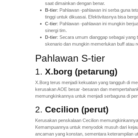
saat dimainkan dengan benar.
B-tier
: Pahlawan -pahlawan ini serba guna te
tinggi untuk dikuasai. Efektivitasnya bisa berg
C-tier
: Pahlawan -pahlawan ini mungkin berj
sinergi tim.
D-tier
: Secara umum dianggap sebagai yang te
skenario dan mungkin memerlukan buff atau r
Pahlawan S-tier
1.
X.borg (petarung)
X.Borg terus menjadi kekuatan yang tangguh di
kerusakan AOE besar -besaran dan mempertahankan
memungkinkannya untuk menjadi serbaguna di pen
2.
Cecilion (perut)
Kerusakan penskalaan Cecilion memungkinkannya 
Kemampuannya untuk menyodok musuh dari kejau
ancaman yang konstan, sementara keterampilan u