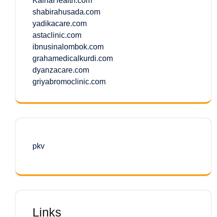
KainaHealth.com
shabirahusada.com
yadikacare.com
astaclinic.com
ibnusinalombok.com
grahamedicalkurdi.com
dyanzacare.com
griyabromoclinic.com
pkv
Links