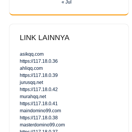
« Jul
LINK LAINNYA
asikqq.com
https://117.18.0.36
ahliqq.com
https://117.18.0.39
jurusqq.net
https://117.18.0.42
murahqq.net
https://117.18.0.41
maindomino99.com
https://117.18.0.38
masterdomino99.com
https://117.18.0.37