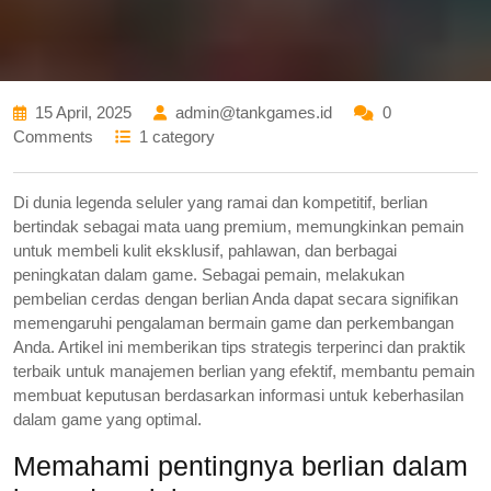
15 April, 2025
admin@tankgames.id
0
Comments
1 category
Di dunia legenda seluler yang ramai dan kompetitif, berlian
bertindak sebagai mata uang premium, memungkinkan pemain
untuk membeli kulit eksklusif, pahlawan, dan berbagai
peningkatan dalam game. Sebagai pemain, melakukan
pembelian cerdas dengan berlian Anda dapat secara signifikan
memengaruhi pengalaman bermain game dan perkembangan
Anda. Artikel ini memberikan tips strategis terperinci dan praktik
terbaik untuk manajemen berlian yang efektif, membantu pemain
membuat keputusan berdasarkan informasi untuk keberhasilan
dalam game yang optimal.
Memahami pentingnya berlian dalam