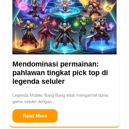
Mendominasi permainan:
pahlawan tingkat pick top di
legenda seluler
Legenda Mobile: Bang Bang telah mengambil dunia
game seluler dengan…
Read More