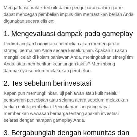
Mengadopsi praktik terbaik dalam pengeluaran dalam game
dapat mencegah pembelian impuls dan memastikan berlian Anda
digunakan secara efisien:
1. Mengevaluasi dampak pada gameplay
Pertimbangkan bagaimana pembelian akan memengaruhi
strategi permainan Anda secara keseluruhan. Apakah itu akan
mengisi celah di kolam pahlawan Anda, meningkatkan sinergi tim
Anda, atau memberikan keuntungan taktis? Menimbang
dampaknya sebelum melakukan pembelian.
2. Tes sebelum berinvestasi
Kapan pun memungkinkan, uji pahlawan atau kulit melalui
penawaran percobaan atau selama acara sebelum melakukan
berlian untuk pembelian. Pengalaman langsung dapat
memberikan wawasan berharga tentang apakah investasi
selaras dengan harapan gameplay Anda.
3. Bergabunglah dengan komunitas dan