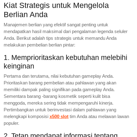
Kiat Strategis untuk Mengelola
Berlian Anda
Manajemen berlian yang efektif sangat penting untuk
mendapatkan hasil maksimal dari pengalaman legenda seluler
Anda. Berikut adalah tips strategis untuk memandu Anda
melakukan pembelian berlian pintar:
1. Memprioritaskan kebutuhan melebihi
keinginan
Pertama dan terutama, nilai kebutuhan gameplay Anda.
Prioritaskan barang pembelian atau pahlawan yang akan
memiliki dampak paling signifikan pada gameplay Anda.
Sementara barang -barang kosmetik seperti kulit bisa
menggoda, mereka sering tidak mempengaruhi kinerja.
Pertimbangkan untuk berinvestasi dalam pahlawan yang
melengkapi komposisi
x500 slot
tim Anda atau melawan lawan
populer.
2. Tetap mendapat informasi tentang