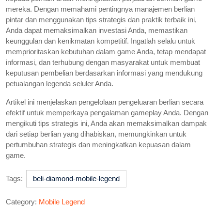
mereka. Dengan memahami pentingnya manajemen berlian
pintar dan menggunakan tips strategis dan praktik terbaik ini,
Anda dapat memaksimalkan investasi Anda, memastikan
keunggulan dan kenikmatan kompetitif. Ingatlah selalu untuk
memprioritaskan kebutuhan dalam game Anda, tetap mendapat
informasi, dan terhubung dengan masyarakat untuk membuat
keputusan pembelian berdasarkan informasi yang mendukung
petualangan legenda seluler Anda.
Artikel ini menjelaskan pengelolaan pengeluaran berlian secara
efektif untuk memperkaya pengalaman gameplay Anda. Dengan
mengikuti tips strategis ini, Anda akan memaksimalkan dampak
dari setiap berlian yang dihabiskan, memungkinkan untuk
pertumbuhan strategis dan meningkatkan kepuasan dalam
game.
Tags:
beli-diamond-mobile-legend
Category:
Mobile Legend