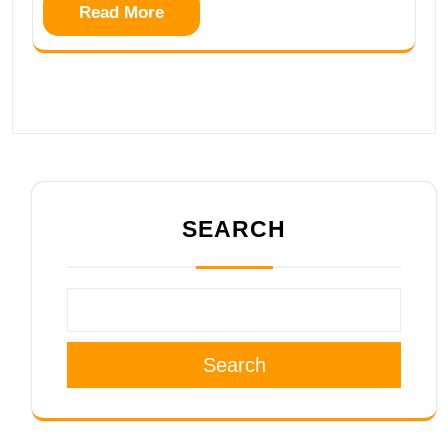
Read More
SEARCH
Search