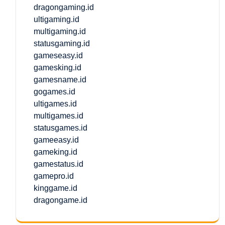
dragongaming.id
ultigaming.id
multigaming.id
statusgaming.id
gameseasy.id
gamesking.id
gamesname.id
gogames.id
ultigames.id
multigames.id
statusgames.id
gameeasy.id
gameking.id
gamestatus.id
gamepro.id
kinggame.id
dragongame.id