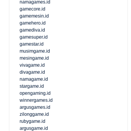
namagames.id
gamecore.id
gamemesin.id
gamehero.id
gamediva.id
gamesuper.id
gamestar.id
musimgame.id
mesingame.id
vivagame.id
divagame.id
namagame.id
stargame.id
opengaming.id
winnergames.id
argusgames.id
zilonggame.id
rubygame.id
argusgame.id