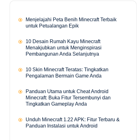
Menjelajahi Peta Benih Minecraft Terbaik
untuk Petualangan Epik
10 Desain Rumah Kayu Minecraft
Menakjubkan untuk Menginspirasi
Pembangunan Anda Selanjutnya
10 Skin Minecraft Teratas: Tingkatkan
Pengalaman Bermain Game Anda
Panduan Utama untuk Cheat Android
Minecraft: Buka Fitur Tersembunyi dan
Tingkatkan Gameplay Anda
Unduh Minecraft 1.22 APK: Fitur Terbaru &
Panduan Instalasi untuk Android