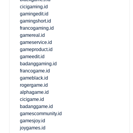
cicigaming.id
gamingedit.id
gamingshort.id
francogaming.id
gamereal.id
gameservice.id
gameproduct.id
gameedit.id
badanggaming.id
francogame.id
gameblack.id
rogergame.id
alphagame.id
cicigame.id
badanggame.id
gamescommunity.id
gamesjoy.id
joygames.id