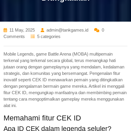
11 May, 2025
admin@tankgames.id
0
Comments
5 categories
Mobile Legends, game Battle Arena (MOBA) multipemain
terkenal yang terkenal secara global, terus menangkap hati
jutaan orang dengan gameplaynya yang mendalam, kedalaman
strategis, dan komunitas yang bersemangat. Pengenalan fitur
inovatif seperti CEK ID menawarkan pemain yang ditingkatkan
dengan pengalaman bermain game mereka. Artikel ini menggali
fitur CEK ID, mengungkap manfaatnya dan membimbing pemain
tentang cara mengoptimalkan gameplay mereka menggunakan
alat ini.
Memahami fitur CEK ID
Apa ID CEK dalam legenda seluler?