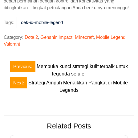
depan permainan dengan kontrol dan konektivitas yang
ditingkatkan – tingkat petualangan Anda berikutnya menunggu!
Tags:
cek-id-mobile-legend
Category:
Dota 2
,
Genshin Impact
,
Minecraft
,
Mobile Legend
,
Valorant
Post
Previous:
Membuka kunci strategi kulit terbaik untuk
navigation
legenda seluler
Next:
Strategi Ampuh Menaikkan Pangkat di Mobile
Legends
Related Posts