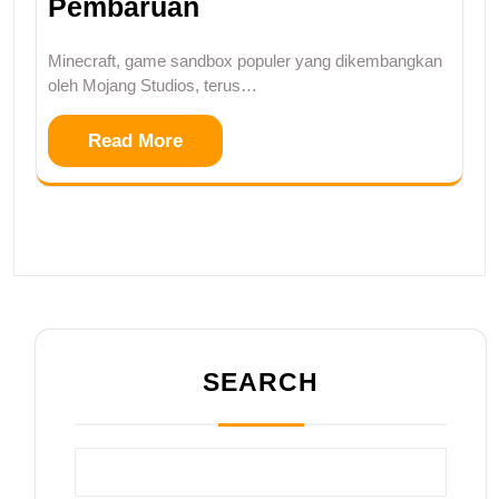
Pembaruan
Minecraft, game sandbox populer yang dikembangkan
oleh Mojang Studios, terus…
Read More
SEARCH