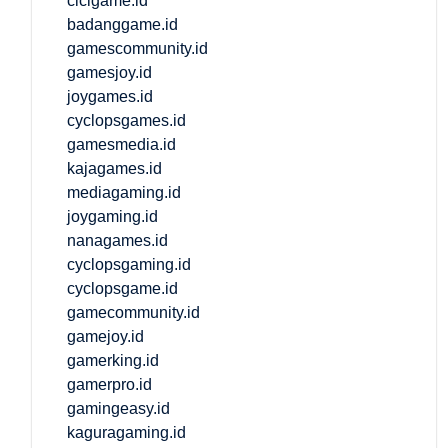
cicigame.id
badanggame.id
gamescommunity.id
gamesjoy.id
joygames.id
cyclopsgames.id
gamesmedia.id
kajagames.id
mediagaming.id
joygaming.id
nanagames.id
cyclopsgaming.id
cyclopsgame.id
gamecommunity.id
gamejoy.id
gamerking.id
gamerpro.id
gamingeasy.id
kaguragaming.id