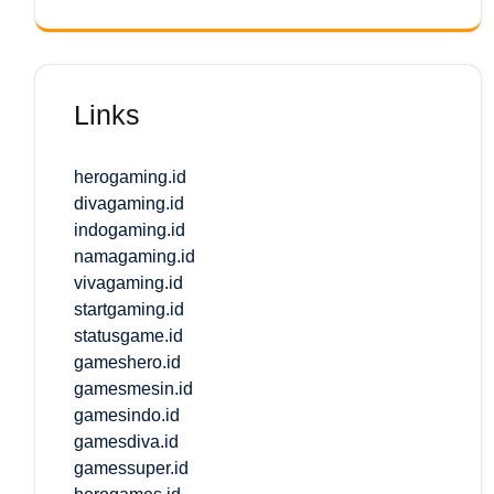
Links
herogaming.id
divagaming.id
indogaming.id
namagaming.id
vivagaming.id
startgaming.id
statusgame.id
gameshero.id
gamesmesin.id
gamesindo.id
gamesdiva.id
gamessuper.id