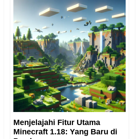
Menjelajahi Fitur Utama
Minecraft 1.18: Yang Baru di