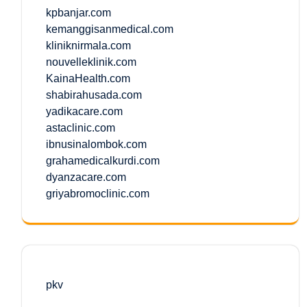
kpbanjar.com
kemanggisanmedical.com
kliniknirmala.com
nouvelleklinik.com
KainaHealth.com
shabirahusada.com
yadikacare.com
astaclinic.com
ibnusinalombok.com
grahamedicalkurdi.com
dyanzacare.com
griyabromoclinic.com
pkv