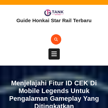
Skip
to
content
Guide Honkai Star Rail Terbaru
Open
Button
Menjelajahi Fitur ID CEK Di
Mobile Legends Untuk
Pengalaman Gameplay Yang
Ditingkatkan