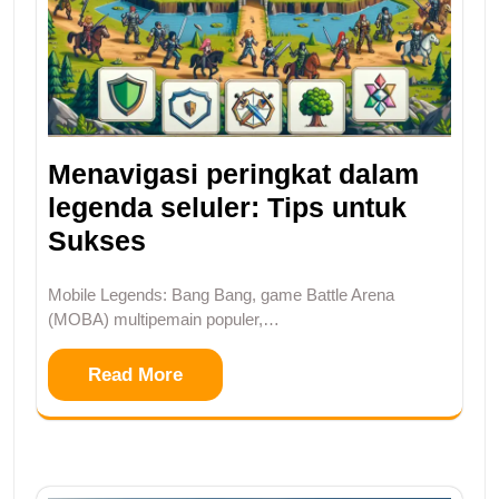
Menavigasi peringkat dalam
legenda seluler: Tips untuk
Sukses
Mobile Legends: Bang Bang, game Battle Arena
(MOBA) multipemain populer,…
Read More