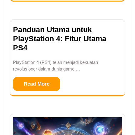
Panduan Utama untuk
PlayStation 4: Fitur Utama
PS4
PlayStation 4 (PS4) telah menjadi kekuatan
revolusioner dalam dunia game,…
Read More