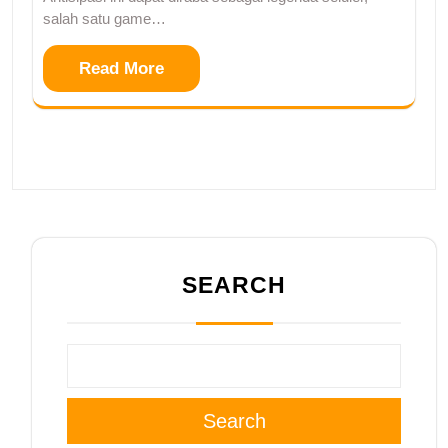
salah satu game…
Read More
SEARCH
Search