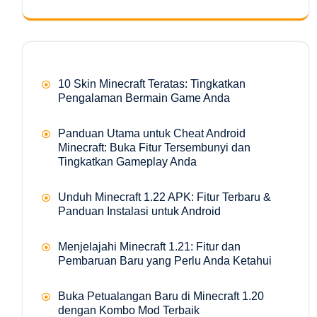
10 Skin Minecraft Teratas: Tingkatkan
Pengalaman Bermain Game Anda
Panduan Utama untuk Cheat Android
Minecraft: Buka Fitur Tersembunyi dan
Tingkatkan Gameplay Anda
Unduh Minecraft 1.22 APK: Fitur Terbaru &
Panduan Instalasi untuk Android
Menjelajahi Minecraft 1.21: Fitur dan
Pembaruan Baru yang Perlu Anda Ketahui
Buka Petualangan Baru di Minecraft 1.20
dengan Kombo Mod Terbaik