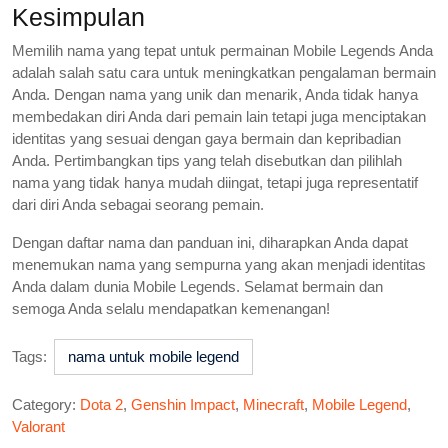
Kesimpulan
Memilih nama yang tepat untuk permainan Mobile Legends Anda
adalah salah satu cara untuk meningkatkan pengalaman bermain
Anda. Dengan nama yang unik dan menarik, Anda tidak hanya
membedakan diri Anda dari pemain lain tetapi juga menciptakan
identitas yang sesuai dengan gaya bermain dan kepribadian
Anda. Pertimbangkan tips yang telah disebutkan dan pilihlah
nama yang tidak hanya mudah diingat, tetapi juga representatif
dari diri Anda sebagai seorang pemain.
Dengan daftar nama dan panduan ini, diharapkan Anda dapat
menemukan nama yang sempurna yang akan menjadi identitas
Anda dalam dunia Mobile Legends. Selamat bermain dan
semoga Anda selalu mendapatkan kemenangan!
Tags:
nama untuk mobile legend
Category:
Dota 2
,
Genshin Impact
,
Minecraft
,
Mobile Legend
,
Valorant