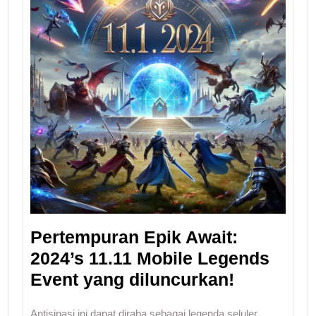
Pertempuran Epik Await:
2024’s 11.11 Mobile Legends
Event yang diluncurkan!
Antisipasi ini dapat diraba sebagai legenda seluler,