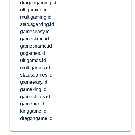
dragongaming.id
ultigaming.id
multigaming.id
statusgaming.id
gameseasy.id
gamesking.id
gamesname.id
gogames.id
ultigames.id
multigames.id
statusgames.id
gameeasy.id
gameking.id
gamestatus.id
gamepro.id
kinggame.id
dragongame.id