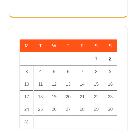
M
T
W
T
F
S
S
1
2
3
4
5
6
7
8
9
10
11
12
13
14
15
16
17
18
19
20
21
22
23
24
25
26
27
28
29
30
31