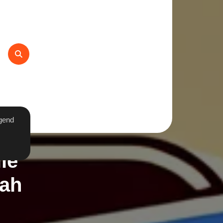
gend
le
ah