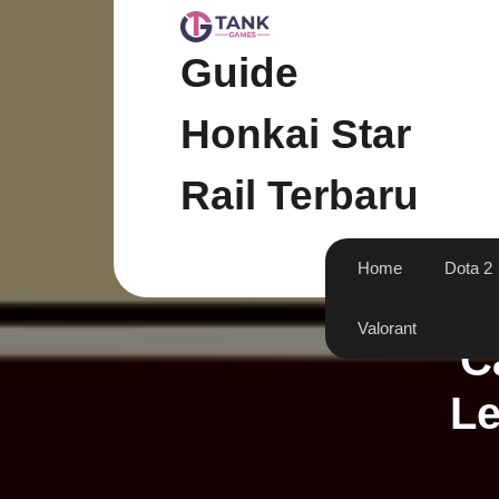
Skip
to
content
Guide
Honkai Star
Rail Terbaru
Home
Dota 2
Valorant
C
L