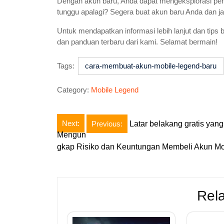
Dengan akun baru, Anda dapat mengeksplorasi pen
tunggu apalagi? Segera buat akun baru Anda dan j
Untuk mendapatkan informasi lebih lanjut dan tips 
dan panduan terbaru dari kami. Selamat bermain!
Tags:
cara-membuat-akun-mobile-legend-baru
Category:
Mobile Legend
Post
Next:
Previous:
Latar belakang gratis yang
Mengun
navigation
gkap Risiko dan Keuntungan Membeli Akun Mo
Rela