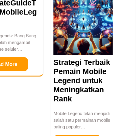
mateGuideT
MobileLeg
egends: Bang Bang
elah mengambil
me seluler…
Strategi Terbaik
ad More
Pemain Mobile
Legend untuk
Meningkatkan
Rank
Mobile Legend telah menjadi
salah satu permainan mobile
paling populer…