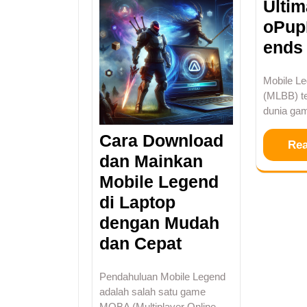
Ulti
oPup
ends
Mobile L
(MLBB) t
dunia ga
Cara Download
Re
dan Mainkan
Mobile Legend
di Laptop
dengan Mudah
dan Cepat
Pendahuluan Mobile Legend
adalah salah satu game
MOBA (Multiplayer Online…