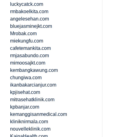
luckycatck.com
rmbakoelkita.com
angelesehan.com
bluejasminejkt.com
Mrobak.com
miekungfu.com
cafetemankita.com
rmjasabundo.com
mimoosajkt.com
kembangkawung.com
chungiwa.com
ikanbakarcianjur.com
kpjisehat.com
mitrasehatklinik.com
kpbanjar.com
kemanggisanmedical.com
kliniknirmala.com
nouvelleklinik.com
KainaHealth.com