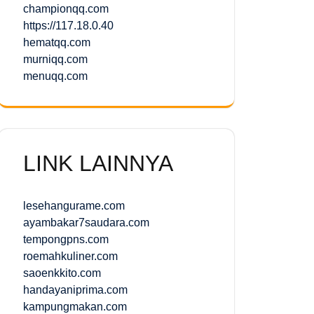
championqq.com
https://117.18.0.40
hematqq.com
murniqq.com
menuqq.com
LINK LAINNYA
lesehangurame.com
ayambakar7saudara.com
tempongpns.com
roemahkuliner.com
saoenkkito.com
handayaniprima.com
kampungmakan.com