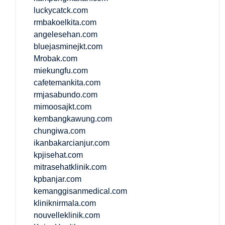
luckycatck.com
rmbakoelkita.com
angelesehan.com
bluejasminejkt.com
Mrobak.com
miekungfu.com
cafetemankita.com
rmjasabundo.com
mimoosajkt.com
kembangkawung.com
chungiwa.com
ikanbakarcianjur.com
kpjisehat.com
mitrasehatklinik.com
kpbanjar.com
kemanggisanmedical.com
kliniknirmala.com
nouvelleklinik.com