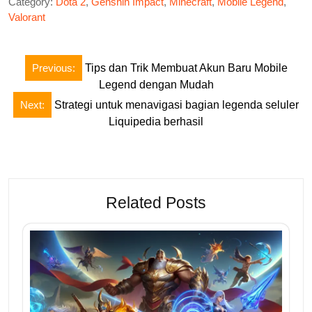
Category:
Dota 2
,
Genshin Impact
,
Minecraft
,
Mobile Legend
,
Valorant
Post
Previous:
Tips dan Trik Membuat Akun Baru Mobile
navigation
Legend dengan Mudah
Next:
Strategi untuk menavigasi bagian legenda seluler
Liquipedia berhasil
Related Posts