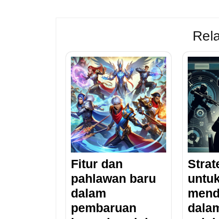
Rela
Fitur dan
Strat
pahlawan baru
untu
dalam
mend
pembaruan
dala