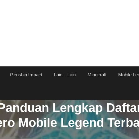
Genshin Impact
Lain – Lain
Minecraft
Mobile Le
Panduan Lengkap Dafta
ro Mobile Legend Terb