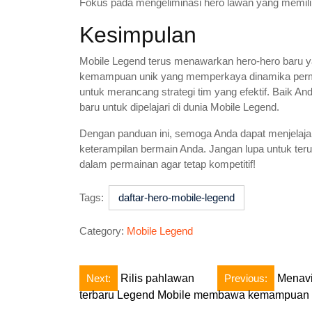
Fokus pada mengeliminasi hero lawan yang memilik
Kesimpulan
Mobile Legend terus menawarkan hero-hero baru 
kemampuan unik yang memperkaya dinamika perma
untuk merancang strategi tim yang efektif. Baik A
baru untuk dipelajari di dunia Mobile Legend.
Dengan panduan ini, semoga Anda dapat menjelajah
keterampilan bermain Anda. Jangan lupa untuk teru
dalam permainan agar tetap kompetitif!
Tags:
daftar-hero-mobile-legend
Category:
Mobile Legend
Post
Next:
Rilis pahlawan
Previous:
Menavi
terbaru Legend Mobile membawa kemampuan 
navigation