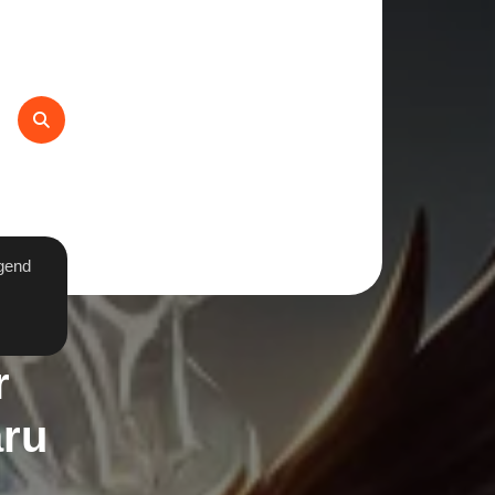
gend
r
aru