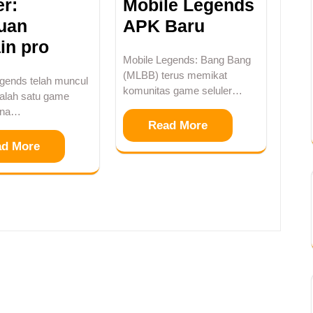
er:
Mobile Legends
uan
APK Baru
in pro
Mobile Legends: Bang Bang
(MLBB) terus memikat
gends telah muncul
komunitas game seluler…
salah satu game
rena…
Read More
ad More