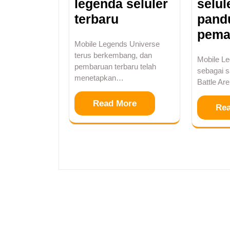
legenda seluler
selul
terbaru
pand
pema
Mobile Legends Universe
terus berkembang, dan
Mobile Le
pembaruan terbaru telah
sebagai 
menetapkan…
Battle A
Read More
Re