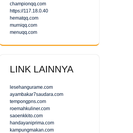
championqq.com
https://117.18.0.40
hematqq.com
murniqq.com
menuqq.com
LINK LAINNYA
lesehangurame.com
ayambakar7saudara.com
tempongpns.com
roemahkuliner.com
saoenkkito.com
handayaniprima.com
kampungmakan.com