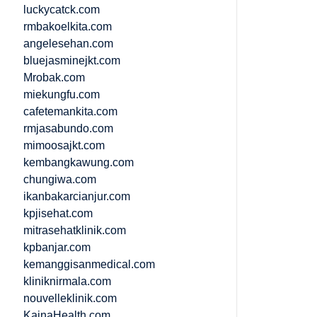
luckycatck.com
rmbakoelkita.com
angelesehan.com
bluejasminejkt.com
Mrobak.com
miekungfu.com
cafetemankita.com
rmjasabundo.com
mimoosajkt.com
kembangkawung.com
chungiwa.com
ikanbakarcianjur.com
kpjisehat.com
mitrasehatklinik.com
kpbanjar.com
kemanggisanmedical.com
kliniknirmala.com
nouvelleklinik.com
KainaHealth.com