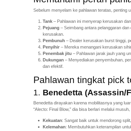
Sebelum menyelam ke pahlawan teratas, penting
Tank
– Pahlawan ini menyerap kerusakan dan 
Pejuang
– Seimbang antara pelanggaran dan 
kerusakan.
Pembunuh
– Dealer kerusakan burst tinggi,
Penyihir
– Mereka menangani kerusakan sihi
Penembak jitu
– Pahlawan jarak jauh yang un
Dukungan
– Menyediakan penyembuhan, pengg
dan efektif.
Pahlawan tingkat pick 
1.
Benedetta (Assassin/F
Benedetta dirayakan karena mobilitasnya yang lu
“Alecto: Final Blow,” dia bisa berlari melalui musuh
Kekuatan
: Sangat baik untuk mendorong spli
Kelemahan
: Membutuhkan keterampilan unt