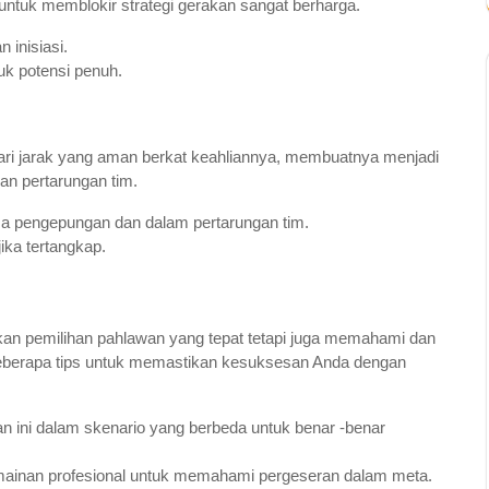
untuk memblokir strategi gerakan sangat berharga.
inisiasi.
uk potensi penuh.
ri jarak yang aman berkat keahliannya, membuatnya menjadi
an pertarungan tim.
ama pengepungan dan dalam pertarungan tim.
jika tertangkap.
kan pemilihan pahlawan yang tepat tetapi juga memahami dan
 beberapa tips untuk memastikan kesuksesan Anda dengan
n ini dalam skenario yang berbeda untuk benar -benar
ermainan profesional untuk memahami pergeseran dalam meta.