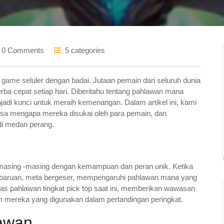
0 Comments
5 categories
game seluler dengan badai. Jutaan pemain dari seluruh dunia
ba cepat setiap hari. Diberitahu tentang pahlawan mana
adi kunci untuk meraih kemenangan. Dalam artikel ini, kami
ksa mengapa mereka disukai oleh para pemain, dan
i medan perang.
asing -masing dengan kemampuan dan peran unik. Ketika
baruan, meta bergeser, mempengaruhi pahlawan mana yang
ahas pahlawan tingkat pick top saat ini, memberikan wawasan
m mereka yang digunakan dalam pertandingan peringkat.
awan