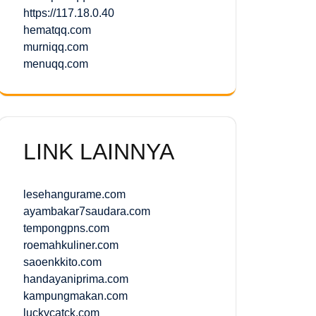
https://117.18.0.40
hematqq.com
murniqq.com
menuqq.com
LINK LAINNYA
lesehangurame.com
ayambakar7saudara.com
tempongpns.com
roemahkuliner.com
saoenkkito.com
handayaniprima.com
kampungmakan.com
luckycatck.com