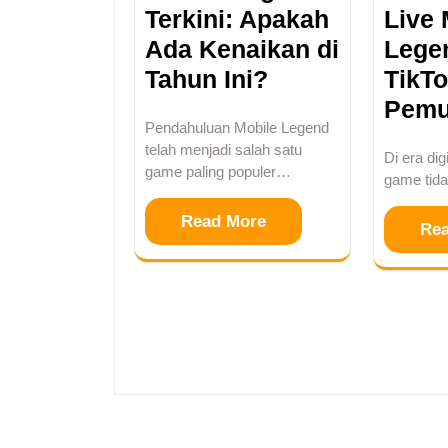
Terkini: Apakah
Live 
Ada Kenaikan di
Lege
Tahun Ini?
TikTo
Pemu
Pendahuluan Mobile Legend
telah menjadi salah satu
Di era dig
game paling populer…
game tid
Read More
Re