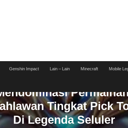
Genshin Impact
Lain – Lain
Minecraft
Mobile Le
Mendominasi Permainan
ahlawan Tingkat Pick T
Di Legenda Seluler