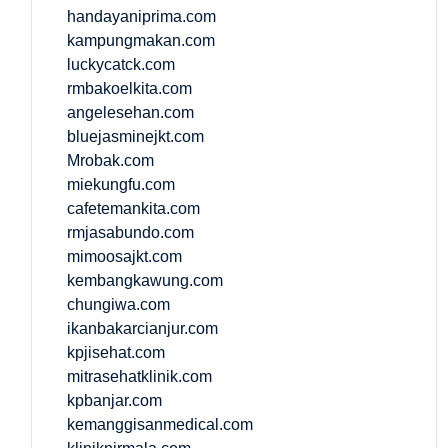
handayaniprima.com
kampungmakan.com
luckycatck.com
rmbakoelkita.com
angelesehan.com
bluejasminejkt.com
Mrobak.com
miekungfu.com
cafetemankita.com
rmjasabundo.com
mimoosajkt.com
kembangkawung.com
chungiwa.com
ikanbakarcianjur.com
kpjisehat.com
mitrasehatklinik.com
kpbanjar.com
kemanggisanmedical.com