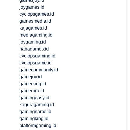
gamesjoy.id
joygames.id
cyclopsgames.id
gamesmedia.id
kajagames.id
mediagaming.id
joygaming.id
nanagames.id
cyclopsgaming.id
cyclopsgame.id
gamecommunity.id
gamejoy.id
gamerking.id
gamerpro.id
gamingeasy.id
kaguragaming.id
gamingname.id
gamingking.id
platformgaming.id