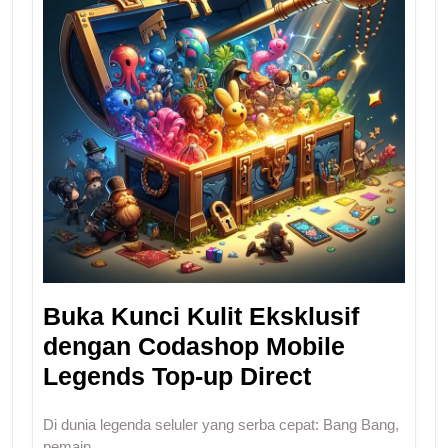
Buka Kunci Kulit Eksklusif
dengan Codashop Mobile
Legends Top-up Direct
Di dunia legenda seluler yang serba cepat: Bang Bang,
pemain…