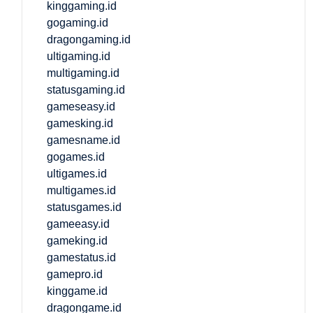
kinggaming.id
gogaming.id
dragongaming.id
ultigaming.id
multigaming.id
statusgaming.id
gameseasy.id
gamesking.id
gamesname.id
gogames.id
ultigames.id
multigames.id
statusgames.id
gameeasy.id
gameking.id
gamestatus.id
gamepro.id
kinggame.id
dragongame.id