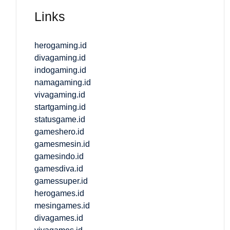
Links
herogaming.id
divagaming.id
indogaming.id
namagaming.id
vivagaming.id
startgaming.id
statusgame.id
gameshero.id
gamesmesin.id
gamesindo.id
gamesdiva.id
gamessuper.id
herogames.id
mesingames.id
divagames.id