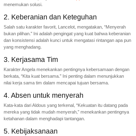
menemukan solusi.
2. Keberanian dan Keteguhan
Salah satu karakter favorit, Lancelot, mengatakan, “Menyerah
bukan pilihan.” Ini adalah pengingat yang kuat bahwa keberanian
dan konsistensi adalah kunci untuk mengatasi rintangan apa pun
yang menghadang.
3. Kerjasama Tim
Karakter Angela menekankan pentingnya kebersamaan dengan
berkata, “Kita kuat bersama.” Ini penting dalam menunjukkan
nilai kerja sama tim dalam mencapai tujuan bersama.
4. Absen untuk menyerah
Kata-kata dari Aldous yang terkenal, “Kekuatan itu datang pada
mereka yang tidak mudah menyerah,” menekankan pentingnya
ketahanan dalam menghadapi tantangan.
5. Kebijaksanaan