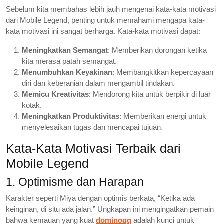
Sebelum kita membahas lebih jauh mengenai kata-kata motivasi
dari Mobile Legend, penting untuk memahami mengapa kata-
kata motivasi ini sangat berharga. Kata-kata motivasi dapat:
Meningkatkan Semangat
: Memberikan dorongan ketika
kita merasa patah semangat.
Menumbuhkan Keyakinan
: Membangkitkan kepercayaan
diri dan keberanian dalam mengambil tindakan.
Memicu Kreativitas
: Mendorong kita untuk berpikir di luar
kotak.
Meningkatkan Produktivitas
: Memberikan energi untuk
menyelesaikan tugas dan mencapai tujuan.
Kata-Kata Motivasi Terbaik dari
Mobile Legend
1. Optimisme dan Harapan
Karakter seperti Miya dengan optimis berkata, “Ketika ada
keinginan, di situ ada jalan.” Ungkapan ini mengingatkan pemain
bahwa kemauan yang kuat
dominoqq
adalah kunci untuk