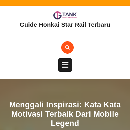
Skip
to
content
Guide Honkai Star Rail Terbaru
Open
Button
Menggali Inspirasi: Kata Kata
Motivasi Terbaik Dari Mobile
Legend