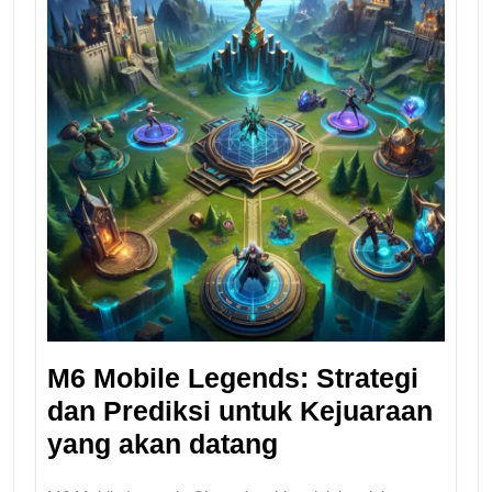
M6 Mobile Legends: Strategi
dan Prediksi untuk Kejuaraan
yang akan datang