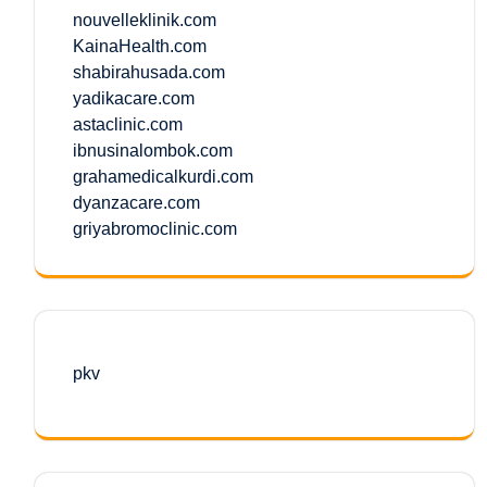
nouvelleklinik.com
KainaHealth.com
shabirahusada.com
yadikacare.com
astaclinic.com
ibnusinalombok.com
grahamedicalkurdi.com
dyanzacare.com
griyabromoclinic.com
pkv