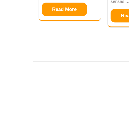
sensasi
Read More
Re