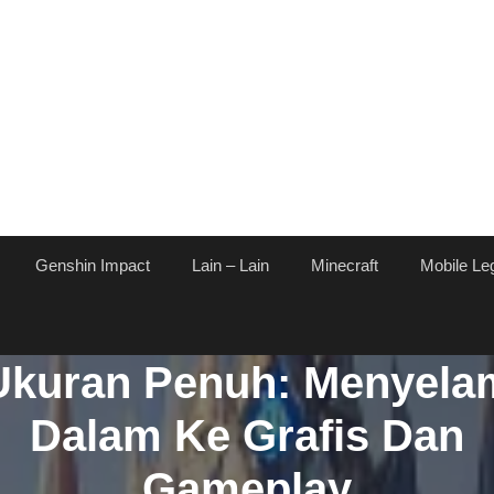
Genshin Impact
Lain – Lain
Minecraft
Mobile Le
njelajahi Legenda Selu
Ukuran Penuh: Menyela
Dalam Ke Grafis Dan
Gameplay