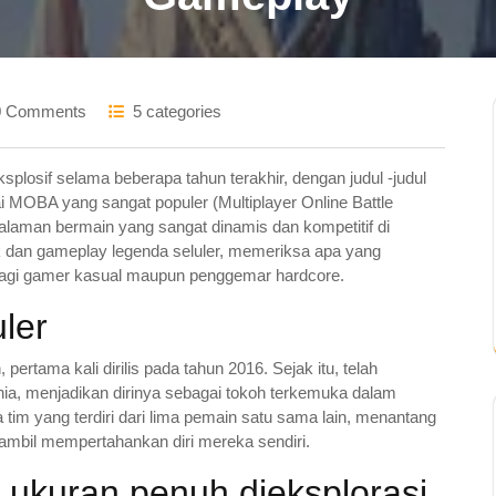
0 Comments
5 categories
plosif selama beberapa tahun terakhir, dengan judul -judul
 MOBA yang sangat populer (Multiplayer Online Battle
aman bermain yang sangat dinamis dan kompetitif di
fik dan gameplay legenda seluler, memeriksa apa yang
bagi gamer kasual maupun penggemar hardcore.
ler
rtama kali dirilis pada tahun 2016. Sejak itu, telah
nia, menjadikan dirinya sebagai tokoh terkemuka dalam
tim yang terdiri dari lima pemain satu sama lain, menantang
bil mempertahankan diri mereka sendiri.
r ukuran penuh dieksplorasi