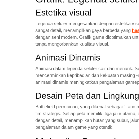
Estetika visual
Legenda seluler mengesankan dengan estetika vis
sangat detail, menampilkan gaya berbeda yang
has
dengan seni modern. Grafik game dioptimalkan untu
tanpa mengorbankan kualitas visual.
Animasi Dinamis
Animasi dalam legenda seluler cair dan menarik. 
mencerminkan kepribadian dan kekuatan masing -
animasi dinamis meningkatkan pengalaman gamep
Desain Peta dan Lingkun
Battlefield permainan, yang dikenal sebagai “Lan
tim strategis. Setiap peta memiliki tiga jalur utam
dengan detail, menampilkan hutan yang subur, jalur
pengalaman dalam game yang otentik.