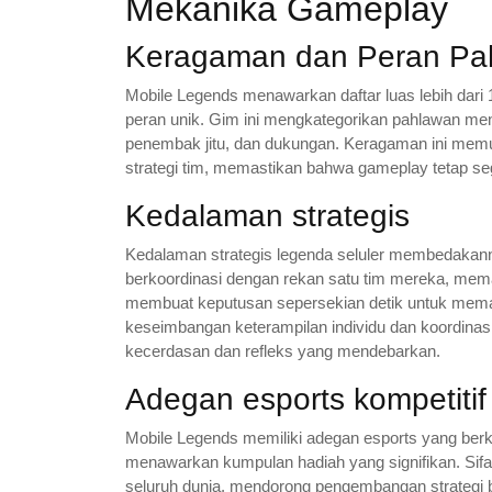
Mekanika Gameplay
Keragaman dan Peran Pa
Mobile Legends menawarkan daftar luas lebih da
peran unik. Gim ini mengkategorikan pahlawan men
penembak jitu, dan dukungan. Keragaman ini mem
strategi tim, memastikan bahwa gameplay tetap se
Kedalaman strategis
Kedalaman strategis legenda seluler membedakann
berkoordinasi dengan rekan satu tim mereka, me
membuat keputusan sepersekian detik untuk mem
keseimbangan keterampilan individu dan koordinasi
kecerdasan dan refleks yang mendebarkan.
Adegan esports kompetitif
Mobile Legends memiliki adegan esports yang ber
menawarkan kumpulan hadiah yang signifikan. Sifat 
seluruh dunia, mendorong pengembangan strategi bar