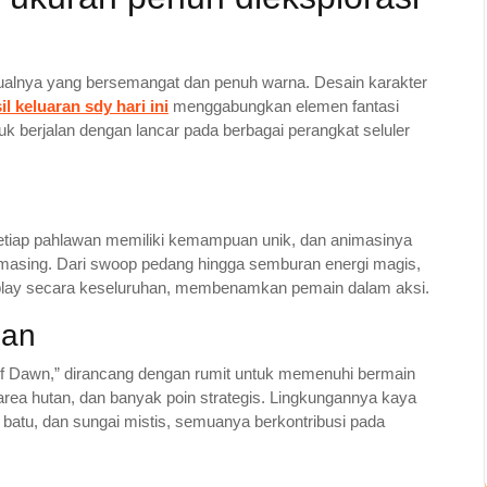
ualnya yang bersemangat dan penuh warna. Desain karakter
il keluaran sdy hari ini
menggabungkan elemen fantasi
k berjalan dengan lancar pada berbagai perangkat seluler
Setiap pahlawan memiliki kemampuan unik, dan animasinya
masing. Dari swoop pedang hingga semburan energi magis,
lay secara keseluruhan, membenamkan pemain dalam aksi.
gan
d of Dawn,” dirancang dengan rumit untuk memenuhi bermain
a, area hutan, dan banyak poin strategis. Lingkungannya kaya
 batu, dan sungai mistis, semuanya berkontribusi pada