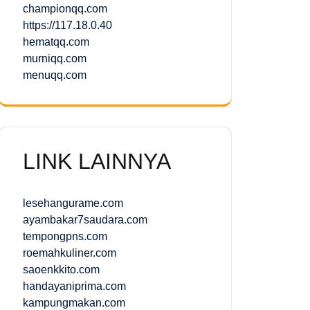
championqq.com
https://117.18.0.40
hematqq.com
murniqq.com
menuqq.com
LINK LAINNYA
lesehangurame.com
ayambakar7saudara.com
tempongpns.com
roemahkuliner.com
saoenkkito.com
handayaniprima.com
kampungmakan.com