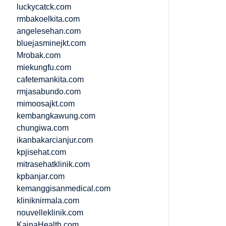
luckycatck.com
rmbakoelkita.com
angelesehan.com
bluejasminejkt.com
Mrobak.com
miekungfu.com
cafetemankita.com
rmjasabundo.com
mimoosajkt.com
kembangkawung.com
chungiwa.com
ikanbakarcianjur.com
kpjisehat.com
mitrasehatklinik.com
kpbanjar.com
kemanggisanmedical.com
kliniknirmala.com
nouvelleklinik.com
KainaHealth.com