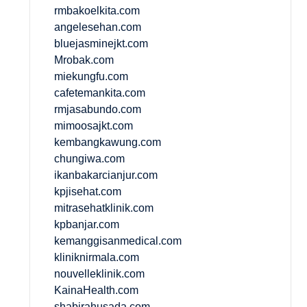
rmbakoelkita.com
angelesehan.com
bluejasminejkt.com
Mrobak.com
miekungfu.com
cafetemankita.com
rmjasabundo.com
mimoosajkt.com
kembangkawung.com
chungiwa.com
ikanbakarcianjur.com
kpjisehat.com
mitrasehatklinik.com
kpbanjar.com
kemanggisanmedical.com
kliniknirmala.com
nouvelleklinik.com
KainaHealth.com
shabirahusada.com