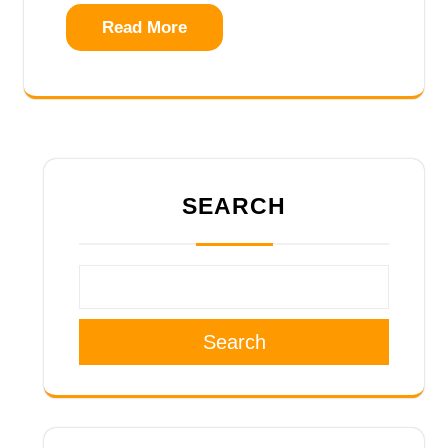
Read More
SEARCH
Search