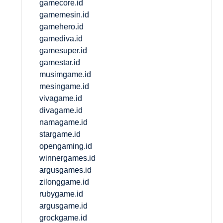
gamecore.id
gamemesin.id
gamehero.id
gamediva.id
gamesuper.id
gamestar.id
musimgame.id
mesingame.id
vivagame.id
divagame.id
namagame.id
stargame.id
opengaming.id
winnergames.id
argusgames.id
zilonggame.id
rubygame.id
argusgame.id
grockgame.id