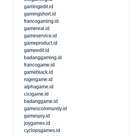
gamingedit.id
gamingshort.id
francogaming.id
gamereal.id
gameservice.id
gameproduct.id
gameedit.id
badanggaming.id
francogame.id
gameblack.id
rogergame.id
alphagame.id
cicigame.id
badanggame.id
gamescommunity.id
gamesjoy.id
joygames.id
cyclopsgames.id