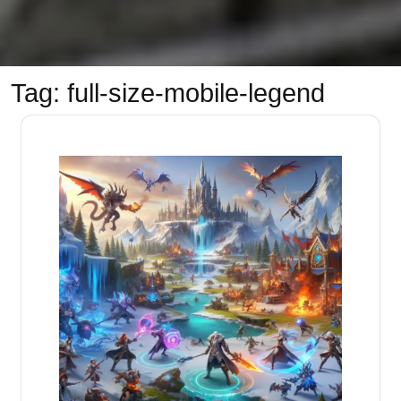
Tag:
full-size-mobile-legend