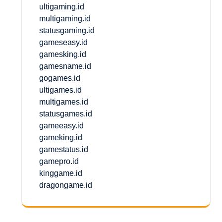
ultigaming.id
multigaming.id
statusgaming.id
gameseasy.id
gamesking.id
gamesname.id
gogames.id
ultigames.id
multigames.id
statusgames.id
gameeasy.id
gameking.id
gamestatus.id
gamepro.id
kinggame.id
dragongame.id