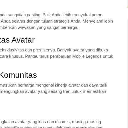
da sangatlah penting. Baik Anda lebih menyukai peran
r Anda selaras dengan tujuan strategis Anda. Menyelami lebih
emberikan wawasan yang sangat berharga.
tas Avatar
eksklusivitas dan prestisenya. Banyak avatar yang dibuka
acara khusus. Pantau terus pembaruan Mobile Legends untuk
 Komunitas
sukan berharga mengenai kinerja avatar dan daya tarik
t mengungkap avatar yang sedang tren untuk memastikan
gkaian avatar yang luas dan dinamis, masing-masing
k. Memilih avatar yang tepat tidak hanya meningkatkan