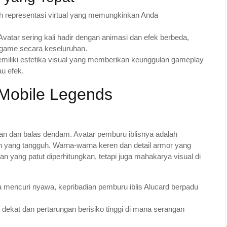
h representasi virtual yang memungkinkan Anda
vatar sering kali hadir dengan animasi dan efek berbeda,
game secara keseluruhan.
miliki estetika visual yang memberikan keunggulan gameplay
u efek.
 Mobile Legends
an dan balas dendam. Avatar pemburu iblisnya adalah
n yang tangguh. Warna-warna keren dan detail armor yang
n yang patut diperhitungkan, tetapi juga mahakarya visual di
encuri nyawa, kepribadian pemburu iblis Alucard berpadu
 dekat dan pertarungan berisiko tinggi di mana serangan