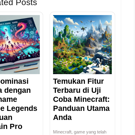
ted Posts
ominasi
Temukan Fitur
a dengan
Terbaru di Uji
name
Coba Minecraft:
le Legends
Panduan Utama
uan
Anda
in Pro
Minecraft, game yang telah