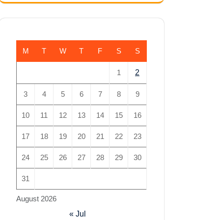
M
T
W
T
F
S
S
1
2
3
4
5
6
7
8
9
10
11
12
13
14
15
16
17
18
19
20
21
22
23
24
25
26
27
28
29
30
31
August 2026
« Jul