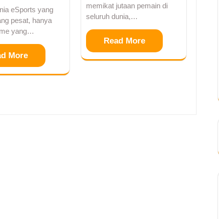
memikat jutaan pemain di
nia eSports yang
seluruh dunia,…
ng pesat, hanya
game yang…
Read More
ad More