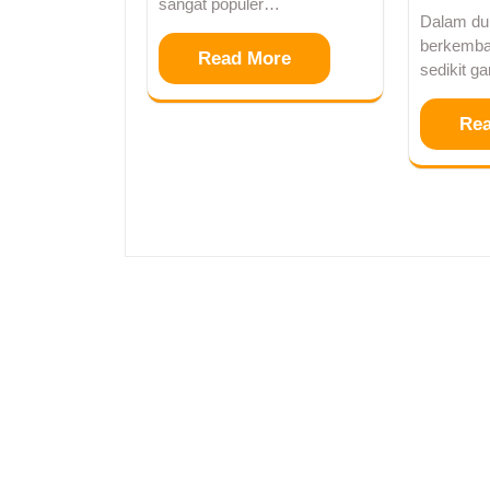
sangat populer…
Dalam du
berkemba
Read More
sedikit 
Re