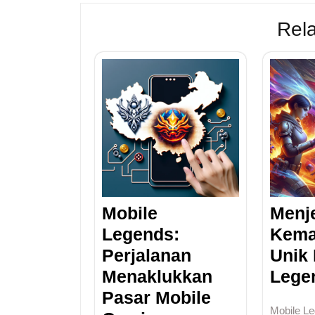
Rela
Mobile
Menje
Legends:
Kem
Perjalanan
Unik
Menaklukkan
Lege
Pasar Mobile
Mobile L