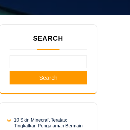
SEARCH
Search
10 Skin Minecraft Teratas:
Tingkatkan Pengalaman Bermain