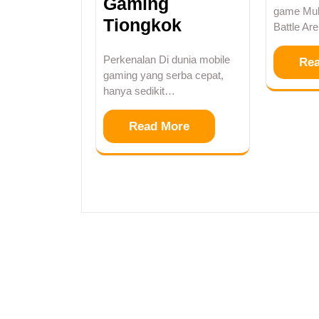
Gaming
game Mult
Tiongkok
Battle A
Perkenalan Di dunia mobile
Re
gaming yang serba cepat,
hanya sedikit…
Read More