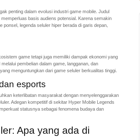
k penting dalam evolusi industri game mobile. Judul
a memperluas basis audiens potensial. Karena semakin
e ponsel, legenda seluler hiper berada di garis depan,
osistem game tetapi juga memiliki dampak ekonomi yang
l melalui pembelian dalam game, langganan, dan
ang menguntungkan dari game seluler berkualitas tinggi.
dan esports
uhkan keterlibatan masyarakat dengan menyelenggarakan
ler. Adegan kompetitif di sekitar Hyper Mobile Legends
memperkuat statusnya sebagai fenomena budaya dan
er: Apa yang ada di