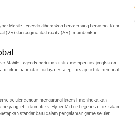
i Hyper Mobile Legends diharapkan berkembang bersama. Kami
ual (VR) dan augmented reality (AR), memberikan
obal
Hyper Mobile Legends bertujuan untuk memperluas jangkauan
ancurkan hambatan budaya. Strategi ini siap untuk membuat
game seluler dengan mengurangi latensi, meningkatkan
ame yang lebih kompleks. Hyper Mobile Legends diposisikan
netapkan standar baru dalam pengalaman game seluler.