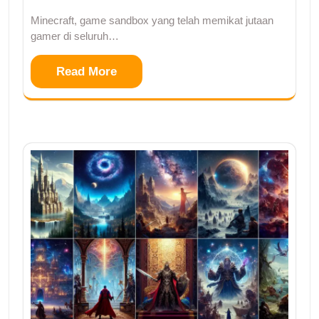
Minecraft, game sandbox yang telah memikat jutaan
gamer di seluruh…
Read More