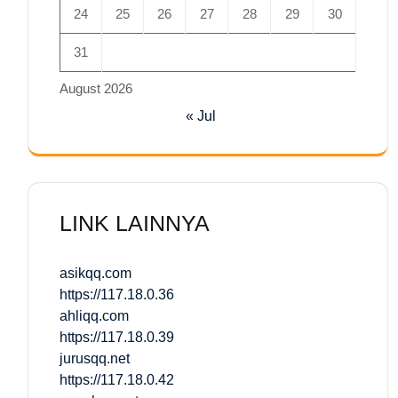
24
25
26
27
28
29
30
31
August 2026
« Jul
LINK LAINNYA
asikqq.com
https://117.18.0.36
ahliqq.com
https://117.18.0.39
jurusqq.net
https://117.18.0.42