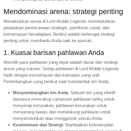
Mendominasi arena: strategi penting
Menaklukkan arena di Lord Mobile Legends membutuhkan
perpaduan perencanaan strategis, pemikiran cepat, dan
kemampuan beradaptasi. Berikut adalah beberapa strategi
penting untuk membantu Anda naik ke puncak.
1. Kuasai barisan pahlawan Anda
Memilih para pahlawan yang tepat adalah dasar dari strategi
arena yang sukses. Setiap pahlawan di Lord Mobile Legends
hadir dengan kemampuan dan kekuatan yang unik.
Pertimbangkan yang berikut saat membentuk tim Anda:
Menyeimbangkan tim Anda
: Sebuah tim yang efektif
biasanya mencakup campuran pahlawan tanky untuk
menyerap kerusakan, pahlawan kerusakan untuk
menyerang lawan, dan mendukung pahlawan untuk
menyembuhkan atau menggosok sekutu Anda.
Kustomisasi dan Sinergi
: Manfaatkan keterampilan