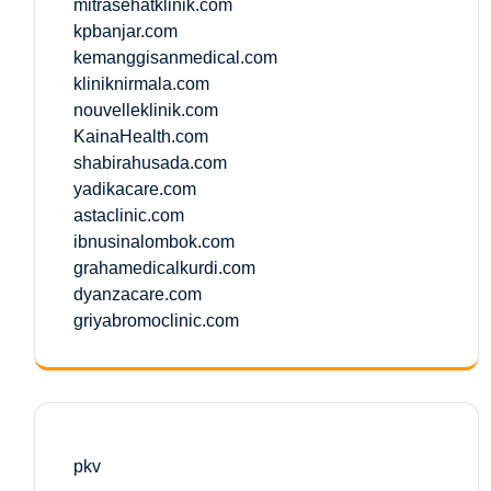
mitrasehatklinik.com
kpbanjar.com
kemanggisanmedical.com
kliniknirmala.com
nouvelleklinik.com
KainaHealth.com
shabirahusada.com
yadikacare.com
astaclinic.com
ibnusinalombok.com
grahamedicalkurdi.com
dyanzacare.com
griyabromoclinic.com
pkv