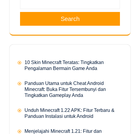
Search
10 Skin Minecraft Teratas: Tingkatkan
Pengalaman Bermain Game Anda
Panduan Utama untuk Cheat Android
Minecraft: Buka Fitur Tersembunyi dan
Tingkatkan Gameplay Anda
Unduh Minecraft 1.22 APK: Fitur Terbaru &
Panduan Instalasi untuk Android
Menjelajahi Minecraft 1.21: Fitur dan