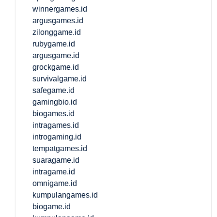
winnergames.id
argusgames.id
zilonggame.id
rubygame.id
argusgame.id
grockgame.id
survivalgame.id
safegame.id
gamingbio.id
biogames.id
intragames.id
introgaming.id
tempatgames.id
suaragame.id
intragame.id
omnigame.id
kumpulangames.id
biogame.id