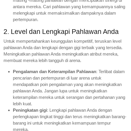
masing -masing pahlawan dengan menciptakan sinergi di
antara mereka. Cari pahlawan yang kemampuannya saling
melengkapi untuk memaksimalkan dampaknya dalam
pertempuran.
2. Level dan Lengkapi Pahlawan Anda
Untuk mempertahankan keunggulan kompetitif, teruskan level
pahlawan Anda dan lengkapi dengan gigi terbaik yang tersedia.
Meningkatkan pahlawan Anda meningkatkan atribut mereka,
membuat mereka lebih tangguh di arena.
Pengalaman dan Keterampilan Pahlawan
: Terlibat dalam
pencarian dan pertempuran di luar arena untuk
mendapatkan poin pengalaman yang akan meningkatkan
pahlawan Anda. Jangan lupa untuk meningkatkan
keterampilan mereka untuk serangan dan pertahanan yang
lebih kuat.
Peningkatan gigi
: Lengkapi pahlawan Anda dengan
perlengkapan tingkat tinggi dan terus meningkatkan barang-
barang ini untuk meningkatkan kemampuan tempur
mereka.