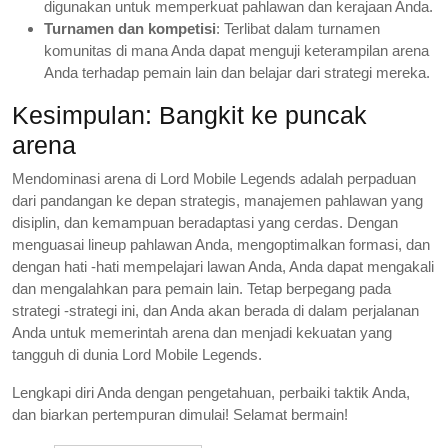
digunakan untuk memperkuat pahlawan dan kerajaan Anda.
Turnamen dan kompetisi
: Terlibat dalam turnamen
komunitas di mana Anda dapat menguji keterampilan arena
Anda terhadap pemain lain dan belajar dari strategi mereka.
Kesimpulan: Bangkit ke puncak
arena
Mendominasi arena di Lord Mobile Legends adalah perpaduan
dari pandangan ke depan strategis, manajemen pahlawan yang
disiplin, dan kemampuan beradaptasi yang cerdas. Dengan
menguasai lineup pahlawan Anda, mengoptimalkan formasi, dan
dengan hati -hati mempelajari lawan Anda, Anda dapat mengakali
dan mengalahkan para pemain lain. Tetap berpegang pada
strategi -strategi ini, dan Anda akan berada di dalam perjalanan
Anda untuk memerintah arena dan menjadi kekuatan yang
tangguh di dunia Lord Mobile Legends.
Lengkapi diri Anda dengan pengetahuan, perbaiki taktik Anda,
dan biarkan pertempuran dimulai! Selamat bermain!