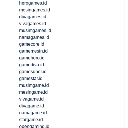
herogames.id
mesingames.id
divagames.id
vivagames.id
musimgames.id
namagames.id
gamecore.id
gamemesin.id
gamehero.id
gamediva.id
gamesuper.id
gamestar.id
musimgame.id
mesingame.id
vivagame.id
divagame.id
namagame.id
stargame.id
opengaming.id