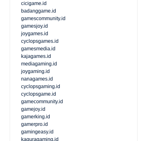
cicigame.id
badanggame.id
gamescommunity.id
gamesjoy.id
joygames.id
cyclopsgames.id
gamesmedia.id
kajagames.id
mediagaming.id
joygaming.id
nanagames.id
cyclopsgaming.id
cyclopsgame.id
gamecommunity.id
gamejoy.id
gamerking.id
gamerpro.id
gamingeasy.id
kaguragaming.id