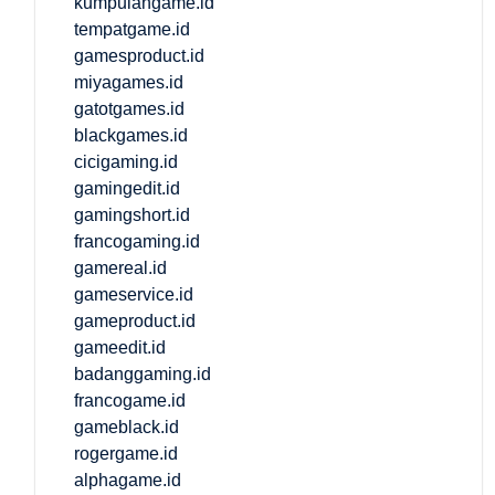
kumpulangame.id
tempatgame.id
gamesproduct.id
miyagames.id
gatotgames.id
blackgames.id
cicigaming.id
gamingedit.id
gamingshort.id
francogaming.id
gamereal.id
gameservice.id
gameproduct.id
gameedit.id
badanggaming.id
francogame.id
gameblack.id
rogergame.id
alphagame.id