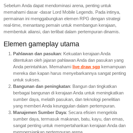
Sebelum Anda dapat mendominasi arena, penting untuk
memahami dasar -dasar Lord Mobile Legends. Pada intinya,
permainan ini menggabungkan elemen RPG dengan strategi
real-time, menantang pemain untuk membangun kerajaan,
membentuk aliansi, dan terlibat dalam pertempuran dinamis.
Elemen gameplay utama
Pahlawan dan pasukan
: Kekuatan kerajaan Anda
ditentukan oleh jajaran pahlawan Anda dan pasukan yang
Anda perintahkan. Memahami
live draw sgp
kemampuan
mereka dan kapan harus menyebarkannya sangat penting
untuk sukses.
Bangunan dan peningkatan
: Bangun dan tingkatkan
berbagai bangunan di kerajaan Anda untuk meningkatkan
sumber daya, melatih pasukan, dan teknologi penelitian
yang memberi Anda keunggulan dalam pertempuran.
Manajemen Sumber Daya
: Secara efisien mengelola
sumber daya, termasuk makanan, batu, kayu, dan emas,
sangat penting untuk mempertahankan kerajaan Anda dan
mempersiapkan pertempuran arena.