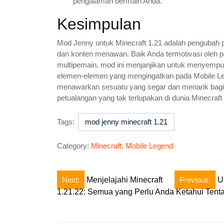
pengalaman bermain Anda.
Kesimpulan
Mod Jenny untuk Minecraft 1.21 adalah pengubah p
dan konten menawan. Baik Anda termotivasi oleh p
multipemain, mod ini menjanjikan untuk menyempu
elemen-elemen yang mengingatkan pada Mobile L
menawarkan sesuatu yang segar dan menarik bagi se
petualangan yang tak terlupakan di dunia Minecraft 
Tags:
mod jenny minecraft 1.21
Category:
Minecraft
,
Mobile Legend
Post
Next:
Menjelajahi Minecraft
Previous:
U
1.21.22: Semua yang Perlu Anda Ketahui Ten
navigation