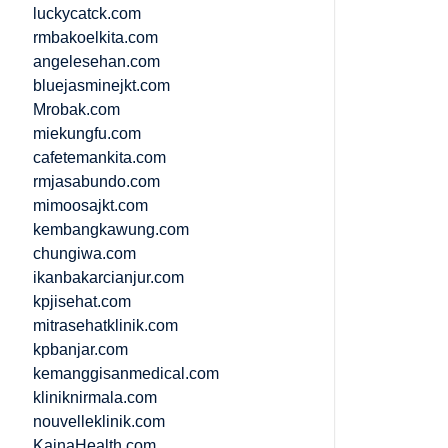
luckycatck.com
rmbakoelkita.com
angelesehan.com
bluejasminejkt.com
Mrobak.com
miekungfu.com
cafetemankita.com
rmjasabundo.com
mimoosajkt.com
kembangkawung.com
chungiwa.com
ikanbakarcianjur.com
kpjisehat.com
mitrasehatklinik.com
kpbanjar.com
kemanggisanmedical.com
kliniknirmala.com
nouvelleklinik.com
KainaHealth.com