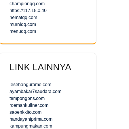
championqq.com
https://117.18.0.40
hematqq.com
murniqq.com
menuqq.com
LINK LAINNYA
lesehangurame.com
ayambakar7saudara.com
tempongpns.com
roemahkuliner.com
saoenkkito.com
handayaniprima.com
kampungmakan.com