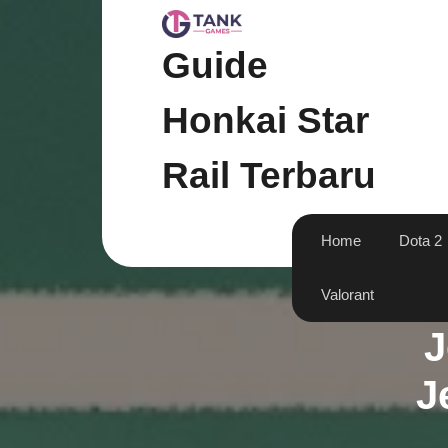
Skip
to
content
Guide
Honkai Star
Rail Terbaru
Home
Dota 2
Valorant
J
J