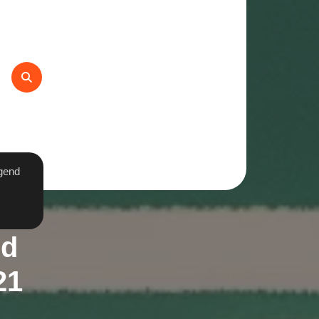
gend
od
21