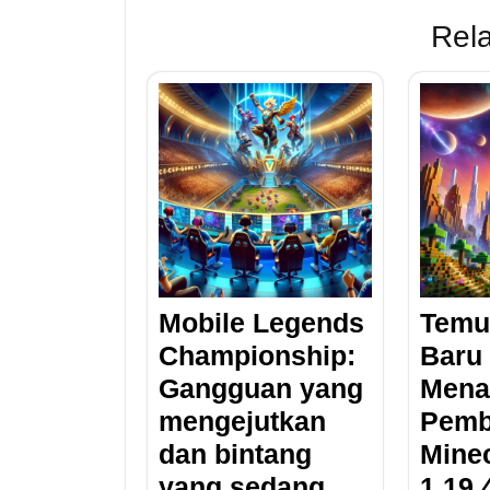
Rela
Mobile Legends
Temu
Championship:
Baru
Gangguan yang
Menar
mengejutkan
Pemb
dan bintang
Minec
yang sedang
1.19.