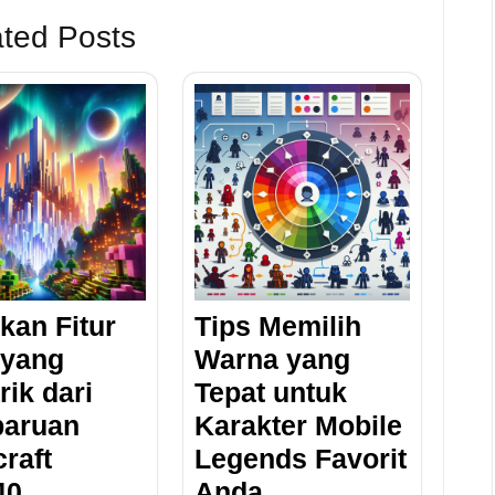
ted Posts
kan Fitur
Tips Memilih
 yang
Warna yang
ik dari
Tepat untuk
aruan
Karakter Mobile
raft
Legends Favorit
40
Anda