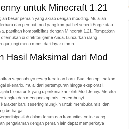
nny untuk Minecraft 1.21
ian besar pemain yang akrab dengan modding. Mulailah
terbaru dan pemuat mod yang kompatibel seperti Forge atau
ya, pastikan kompatibilitas dengan Minecraft 1.21. Tempatkan
nya ditemukan di direktori game Anda. Luncurkan ulang
engunjungi menu mods dari layar utama.
n Hasil Maksimal dari Mod
tkan sepenuhnya resep kerajinan baru. Buat dan optimalkan
ai skenario, mulai dari pertempuran hingga eksplorasi.
jahi bioma unik yang diperkenalkan oleh Mod Jenny. Mereka
 langka dan mengungkap misi tersembunyi.
n karakter baru sesering mungkin untuk membuka misi dan
ng berharga.
erpartisipasilah dalam forum dan komunitas online yang
s dan pengalaman dengan pemain lain dapat memperkaya