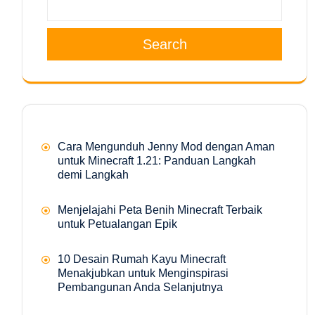
Search
Cara Mengunduh Jenny Mod dengan Aman
untuk Minecraft 1.21: Panduan Langkah
demi Langkah
Menjelajahi Peta Benih Minecraft Terbaik
untuk Petualangan Epik
10 Desain Rumah Kayu Minecraft
Menakjubkan untuk Menginspirasi
Pembangunan Anda Selanjutnya