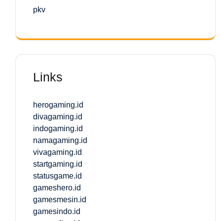
pkv
Links
herogaming.id
divagaming.id
indogaming.id
namagaming.id
vivagaming.id
startgaming.id
statusgame.id
gameshero.id
gamesmesin.id
gamesindo.id