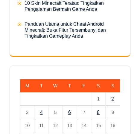
10 Skin Minecraft Teratas: Tingkatkan
Pengalaman Bermain Game Anda
Panduan Utama untuk Cheat Android
Minecraft: Buka Fitur Tersembunyi dan
Tingkatkan Gameplay Anda
M
T
W
T
F
S
S
1
2
3
4
5
6
7
8
9
10
11
12
13
14
15
16