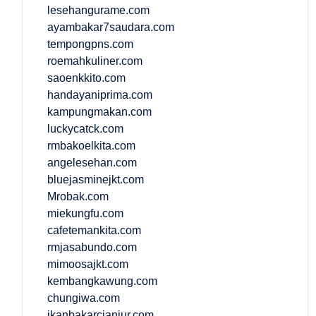
lesehangurame.com
ayambakar7saudara.com
tempongpns.com
roemahkuliner.com
saoenkkito.com
handayaniprima.com
kampungmakan.com
luckycatck.com
rmbakoelkita.com
angelesehan.com
bluejasminejkt.com
Mrobak.com
miekungfu.com
cafetemankita.com
rmjasabundo.com
mimoosajkt.com
kembangkawung.com
chungiwa.com
ikanbakarcianjur.com