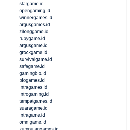
stargame.id
opengaming.id
winnergames.id
argusgames.id
zilonggame.id
rubygame.id
argusgame.id
grockgame.id
survivalgame.id
safegame.id
gamingbio.id
biogames.id
intragames.id
introgaming.id
tempatgames.id
suaragame.id
intragame.id
omnigame.id
kumpulangames.id