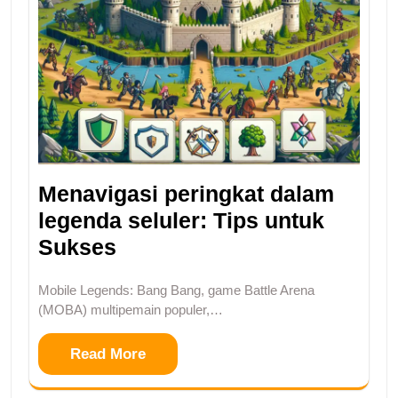
Menavigasi peringkat dalam
legenda seluler: Tips untuk
Sukses
Mobile Legends: Bang Bang, game Battle Arena
(MOBA) multipemain populer,…
Read More