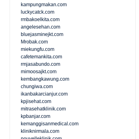
kampungmakan.com
luckycatck.com
rmbakoelkita.com
angelesehan.com
bluejasminejkt.com
Mrobak.com
miekungfu.com
cafetemankita.com
rmjasabundo.com
mimoosajkt.com
kembangkawung.com
chungiwa.com
ikanbakarcianjur.com
kpjisehat.com
mitrasehatklinik.com
kpbanjar.com
kemanggisanmedical.com
kliniknirmala.com
nouvelleklinik.com