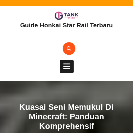
Skip
to
content
Guide Honkai Star Rail Terbaru
Open
Button
Kuasai Seni Memukul Di
Minecraft: Panduan
Komprehensif