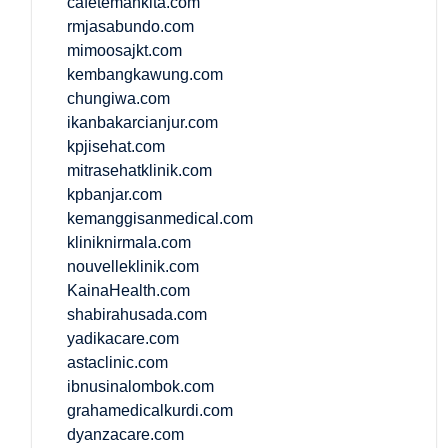
cafetemankita.com
rmjasabundo.com
mimoosajkt.com
kembangkawung.com
chungiwa.com
ikanbakarcianjur.com
kpjisehat.com
mitrasehatklinik.com
kpbanjar.com
kemanggisanmedical.com
kliniknirmala.com
nouvelleklinik.com
KainaHealth.com
shabirahusada.com
yadikacare.com
astaclinic.com
ibnusinalombok.com
grahamedicalkurdi.com
dyanzacare.com