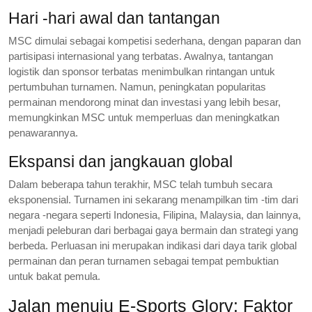
Hari -hari awal dan tantangan
MSC dimulai sebagai kompetisi sederhana, dengan paparan dan
partisipasi internasional yang terbatas. Awalnya, tantangan
logistik dan sponsor terbatas menimbulkan rintangan untuk
pertumbuhan turnamen. Namun, peningkatan popularitas
permainan mendorong minat dan investasi yang lebih besar,
memungkinkan MSC untuk memperluas dan meningkatkan
penawarannya.
Ekspansi dan jangkauan global
Dalam beberapa tahun terakhir, MSC telah tumbuh secara
eksponensial. Turnamen ini sekarang menampilkan tim -tim dari
negara -negara seperti Indonesia, Filipina, Malaysia, dan lainnya,
menjadi peleburan dari berbagai gaya bermain dan strategi yang
berbeda. Perluasan ini merupakan indikasi dari daya tarik global
permainan dan peran turnamen sebagai tempat pembuktian
untuk bakat pemula.
Jalan menuju E-Sports Glory: Faktor