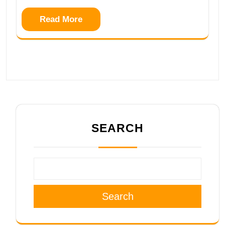
Read More
SEARCH
Search