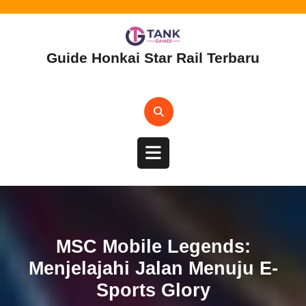
Skip
to
content
Guide Honkai Star Rail Terbaru
Open
Button
MSC Mobile Legends:
Menjelajahi Jalan Menuju E-
Sports Glory