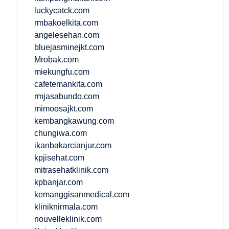
luckycatck.com
rmbakoelkita.com
angelesehan.com
bluejasminejkt.com
Mrobak.com
miekungfu.com
cafetemankita.com
rmjasabundo.com
mimoosajkt.com
kembangkawung.com
chungiwa.com
ikanbakarcianjur.com
kpjisehat.com
mitrasehatklinik.com
kpbanjar.com
kemanggisanmedical.com
kliniknirmala.com
nouvelleklinik.com