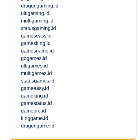
dragongaming.id
ultigaming.id
multigaming.id
statusgaming.id
gameseasy.id
gamesking.id
gamesname.id
gogames.id
ultigames.id
multigames.id
statusgames.id
gameeasy.id
gameking.id
gamestatus.id
gamepro.id
kinggame.id
dragongame.id