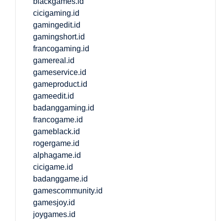
blackgames.id
cicigaming.id
gamingedit.id
gamingshort.id
francogaming.id
gamereal.id
gameservice.id
gameproduct.id
gameedit.id
badanggaming.id
francogame.id
gameblack.id
rogergame.id
alphagame.id
cicigame.id
badanggame.id
gamescommunity.id
gamesjoy.id
joygames.id