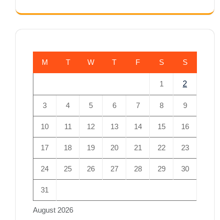
M
T
W
T
F
S
S
1
2
3
4
5
6
7
8
9
10
11
12
13
14
15
16
17
18
19
20
21
22
23
24
25
26
27
28
29
30
31
August 2026