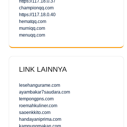
https://117.18.0.37
championqq.com
https://117.18.0.40
hematqq.com
murniqq.com
menuqq.com
LINK LAINNYA
lesehangurame.com
ayambakar7saudara.com
tempongpns.com
roemahkuliner.com
saoenkkito.com
handayaniprima.com
kampungmakan.com