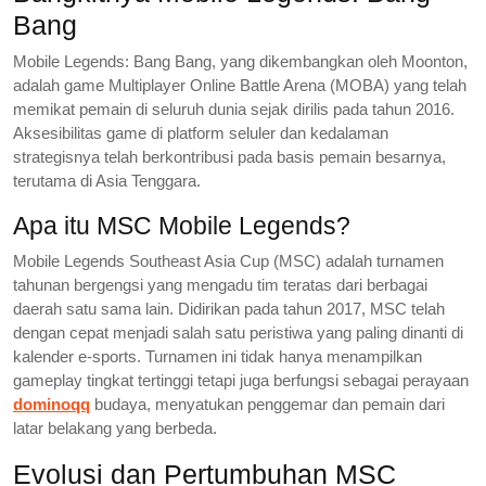
Bang
Mobile Legends: Bang Bang, yang dikembangkan oleh Moonton,
adalah game Multiplayer Online Battle Arena (MOBA) yang telah
memikat pemain di seluruh dunia sejak dirilis pada tahun 2016.
Aksesibilitas game di platform seluler dan kedalaman
strategisnya telah berkontribusi pada basis pemain besarnya,
terutama di Asia Tenggara.
Apa itu MSC Mobile Legends?
Mobile Legends Southeast Asia Cup (MSC) adalah turnamen
tahunan bergengsi yang mengadu tim teratas dari berbagai
daerah satu sama lain. Didirikan pada tahun 2017, MSC telah
dengan cepat menjadi salah satu peristiwa yang paling dinanti di
kalender e-sports. Turnamen ini tidak hanya menampilkan
gameplay tingkat tertinggi tetapi juga berfungsi sebagai perayaan
dominoqq
budaya, menyatukan penggemar dan pemain dari
latar belakang yang berbeda.
Evolusi dan Pertumbuhan MSC