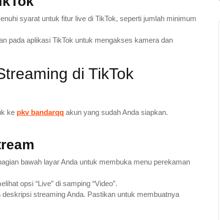
ikTok
nuhi syarat untuk fitur live di TikTok, seperti jumlah minimum
ukan pada aplikasi TikTok untuk mengakses kamera dan
treaming di TikTok
uk ke
pkv bandarqq
akun yang sudah Anda siapkan.
tream
di bagian bawah layar Anda untuk membuka menu perekaman
lihat opsi “Live” di samping “Video”.
an deskripsi streaming Anda. Pastikan untuk membuatnya