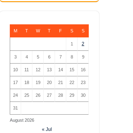
M
T
W
T
F
S
S
1
2
3
4
5
6
7
8
9
10
11
12
13
14
15
16
17
18
19
20
21
22
23
24
25
26
27
28
29
30
31
August 2026
« Jul