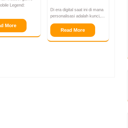
obile Legend:
Di era digital saat ini di mana
personalisasi adalah kunci,…
ad More
Read More