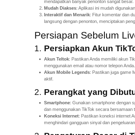
mendapatkan banyak penonton sangat besar.
Mudah Diakses
: Aplikasi ini mudah digunaka
Interaktif dan Menarik
: Fitur komentar dan 
langsung dengan penonton, menciptakan peng
Persiapan Sebelum Liv
1.
Persiapkan Akun TikT
Akun Teltok
: Pastikan Anda memiliki akun Tik
menggunakan email atau nomor telepon Anda.
Akun Mobile Legends
: Pastikan juga game M
aktif.
2.
Perangkat yang Dibut
Smartphone
: Gunakan smartphone dengan s
dan menggunakan TikTok secara bersamaan t
Koneksi Internet
: Pastikan koneksi internet 
menghindari gangguan sinyal dan pengeluaran