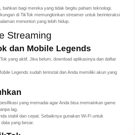
n, bahkan bagi mereka yang tidak begitu paham teknologi.
dukungan di TikTok memungkinkan streamer untuk berinteraksi
alaman menonton yang lebih hidup.
e Streaming
ok dan Mobile Legends
Tok yang aktif. Jika belum, download aplikasinya dan daftar
obile Legends sudah terinstal dan Anda memiliki akun yang
uhkan
pesifikasi yang memadai agar Anda bisa memainkan game
anpa lag.
Anda stabil dan cepat. Sebaiknya gunakan Wi-Fi untuk
 data yang besar.