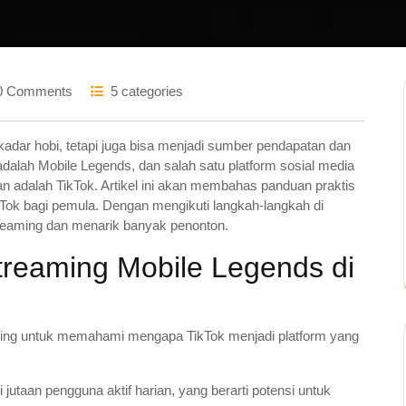
0 Comments
5 categories
sekadar hobi, tetapi juga bisa menjadi sumber pendapatan dan
adalah Mobile Legends, dan salah satu platform sosial media
 adalah TikTok. Artikel ini akan membahas panduan praktis
kTok bagi pemula. Dengan mengikuti langkah-langkah di
treaming dan menarik banyak penonton.
reaming Mobile Legends di
ing untuk memahami mengapa TikTok menjadi platform yang
i jutaan pengguna aktif harian, yang berarti potensi untuk