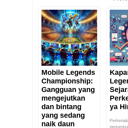
Mobile Legends
Kapa
Championship:
Legen
Gangguan yang
Seja
mengejutkan
Perk
dan bintang
ya Hi
yang sedang
Perkenala
naik daun
pertumbu