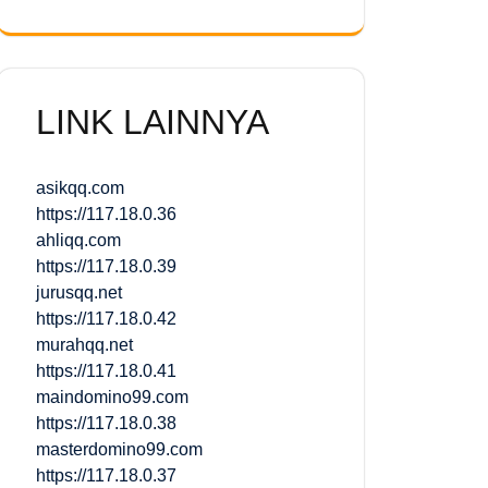
LINK LAINNYA
asikqq.com
https://117.18.0.36
ahliqq.com
https://117.18.0.39
jurusqq.net
https://117.18.0.42
murahqq.net
https://117.18.0.41
maindomino99.com
https://117.18.0.38
masterdomino99.com
https://117.18.0.37