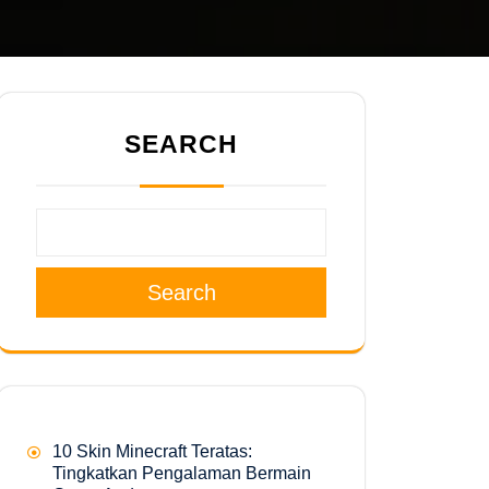
SEARCH
Search
10 Skin Minecraft Teratas:
Tingkatkan Pengalaman Bermain