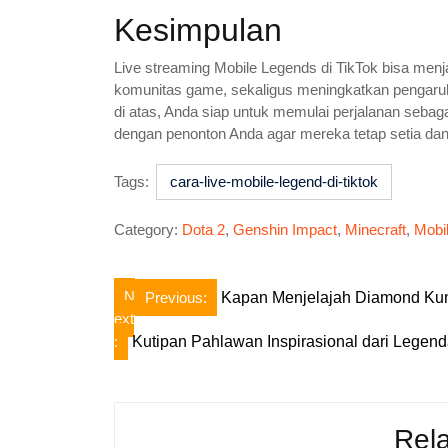
Kesimpulan
Live streaming Mobile Legends di TikTok bisa menj
komunitas game, sekaligus meningkatkan pengaruh A
di atas, Anda siap untuk memulai perjalanan sebaga
dengan penonton Anda agar mereka tetap setia d
Tags:
cara-live-mobile-legend-di-tiktok
Category:
Dota 2
,
Genshin Impact
,
Minecraft
,
Mobi
Post
N
Previous:
Kapan Menjelajah Diamond Kuni
ext
navigation
:
Kutipan Pahlawan Inspirasional dari Legend
Rela