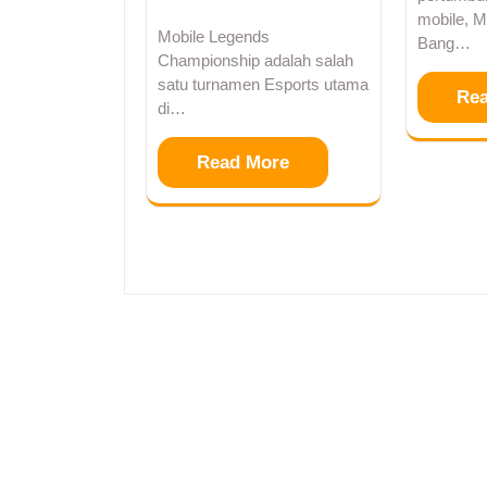
mobile, M
Mobile Legends
Bang…
Championship adalah salah
satu turnamen Esports utama
Re
di…
Read More