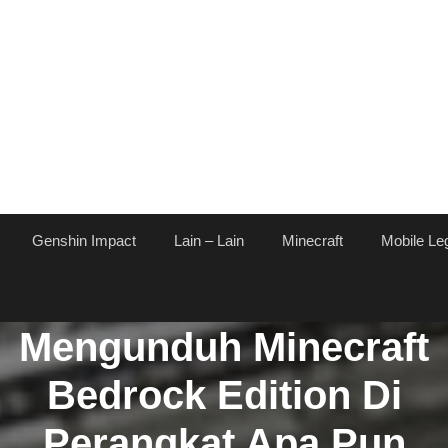
Genshin Impact
Lain – Lain
Minecraft
Mobile Le
Panduan Utama Untuk
Mengunduh Minecraft
Bedrock Edition Di
Perangkat Apa Pun