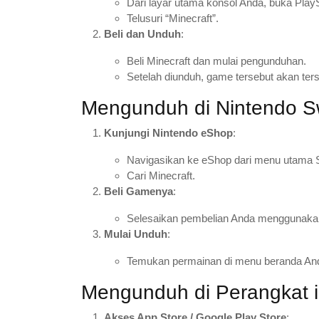
Dari layar utama konsol Anda, buka PlayS
Telusuri “Minecraft”.
Beli dan Unduh
:
Beli Minecraft dan mulai pengunduhan.
Setelah diunduh, game tersebut akan ter
Mengunduh di Nintendo S
Kunjungi Nintendo eShop
:
Navigasikan ke eShop dari menu utama 
Cari Minecraft.
Beli Gamenya
:
Selesaikan pembelian Anda menggunakan
Mulai Unduh
:
Temukan permainan di menu beranda An
Mengunduh di Perangkat 
Akses App Store / Google Play Store
: