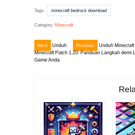
Tags:
minecraft bedrock download
Category:
Minecraft
Post
Next:
Unduh
Previous:
Unduh Minecraft
Minecraft Patch 1.20: Panduan Langkah demi
navigation
Game Anda
Rela