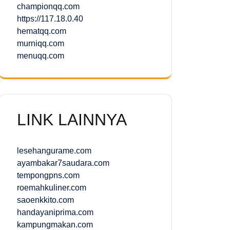
championqq.com
https://117.18.0.40
hematqq.com
murniqq.com
menuqq.com
LINK LAINNYA
lesehangurame.com
ayambakar7saudara.com
tempongpns.com
roemahkuliner.com
saoenkkito.com
handayaniprima.com
kampungmakan.com