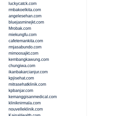
luckycatck.com
rmbakoelkita.com
angelesehan.com
bluejasminejkt.com
Mrobak.com
miekungfu.com
cafetemankita.com
rmjasabundo.com
mimoosajkt.com
kembangkawung.com
chungiwa.com
ikanbakarcianjur.com
kpjisehat.com
mitrasehatklinik.com
kpbanjar.com
kemanggisanmedical.com
kliniknirmala.com
nouvelleklinik.com
KainaHealth.com