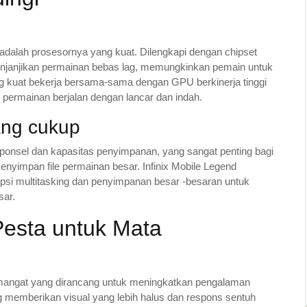
nd adalah prosesornya yang kuat. Dilengkapi dengan chipset
menjanjikan permainan bebas lag, memungkinkan pemain untuk
g kuat bekerja bersama-sama dengan GPU berkinerja tinggi
permainan berjalan dengan lancar dan indah.
ng cukup
 ponsel dan kapasitas penyimpanan, yang sangat penting bagi
nyimpan file permainan besar. Infinix Mobile Legend
i multitasking dan penyimpanan besar -besaran untuk
ar.
Pesta untuk Mata
emangat yang dirancang untuk meningkatkan pengalaman
g memberikan visual yang lebih halus dan respons sentuh