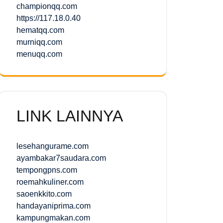
championqq.com
https://117.18.0.40
hematqq.com
murniqq.com
menuqq.com
LINK LAINNYA
lesehangurame.com
ayambakar7saudara.com
tempongpns.com
roemahkuliner.com
saoenkkito.com
handayaniprima.com
kampungmakan.com