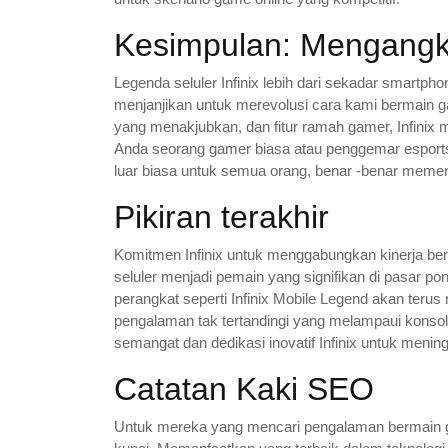
Kesimpulan: Mengangka
Legenda seluler Infinix lebih dari sekadar smartp
menjanjikan untuk merevolusi cara kami bermain ga
yang menakjubkan, dan fitur ramah gamer, Infinix 
Anda seorang gamer biasa atau penggemar esports
luar biasa untuk semua orang, benar -benar memen
Pikiran terakhir
Komitmen Infinix untuk menggabungkan kinerja ber
seluler menjadi pemain yang signifikan di pasar p
perangkat seperti Infinix Mobile Legend akan te
pengalaman tak tertandingi yang melampaui konsol g
semangat dan dedikasi inovatif Infinix untuk men
Catatan Kaki SEO
Untuk mereka yang mencari pengalaman bermain g