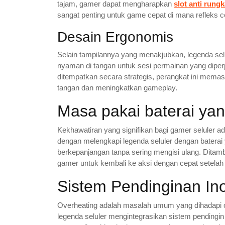
tajam, gamer dapat mengharapkan
slot anti rungk
sangat penting untuk game cepat di mana refleks 
Desain Ergonomis
Selain tampilannya yang menakjubkan, legenda se
nyaman di tangan untuk sesi permainan yang diper
ditempatkan secara strategis, perangkat ini mem
tangan dan meningkatkan gameplay.
Masa pakai baterai yan
Kekhawatiran yang signifikan bagi gamer seluler ad
dengan melengkapi legenda seluler dengan batera
berkepanjangan tanpa sering mengisi ulang. Ditam
gamer untuk kembali ke aksi dengan cepat setela
Sistem Pendinginan Ino
Overheating adalah masalah umum yang dihadapi ole
legenda seluler mengintegrasikan sistem pendingin 