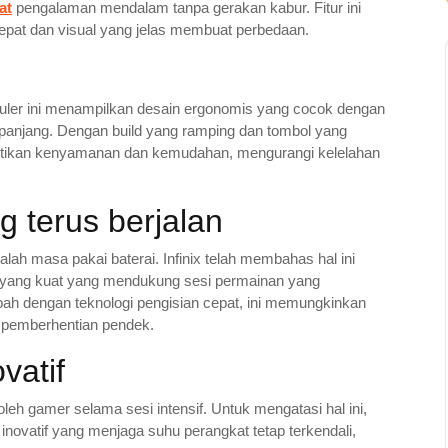
at
pengalaman mendalam tanpa gerakan kabur. Fitur ini
cepat dan visual yang jelas membuat perbedaan.
luler ini menampilkan desain ergonomis yang cocok dengan
panjang. Dengan build yang ramping dan tombol yang
astikan kenyamanan dan kemudahan, mengurangi kelelahan
g terus berjalan
alah masa pakai baterai. Infinix telah membahas hal ini
i yang kuat yang mendukung sesi permainan yang
bah dengan teknologi pengisian cepat, ini memungkinkan
h pemberhentian pendek.
vatif
h gamer selama sesi intensif. Untuk mengatasi hal ini,
inovatif yang menjaga suhu perangkat tetap terkendali,