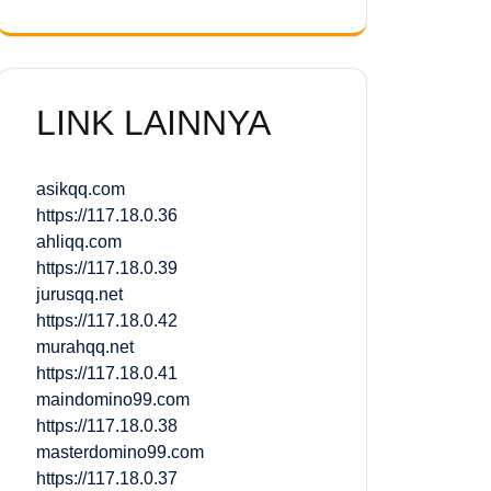
LINK LAINNYA
asikqq.com
https://117.18.0.36
ahliqq.com
https://117.18.0.39
jurusqq.net
https://117.18.0.42
murahqq.net
https://117.18.0.41
maindomino99.com
https://117.18.0.38
masterdomino99.com
https://117.18.0.37