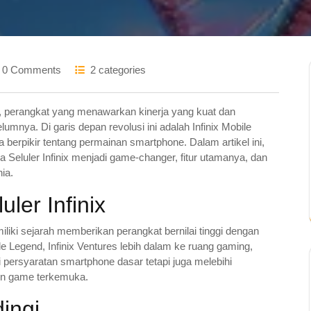
0 Comments
2 categories
, perangkat yang menawarkan kinerja yang kuat dan
mnya. Di garis depan revolusi ini adalah Infinix Mobile
 berpikir tentang permainan smartphone. Dalam artikel ini,
eluler Infinix menjadi game-changer, fitur utamanya, dan
ia.
ler Infinix
miliki sejarah memberikan perangkat bernilai tinggi dengan
le Legend, Infinix Ventures lebih dalam ke ruang gaming,
persyaratan smartphone dasar tetapi juga melebihi
in game terkemuka.
dingi