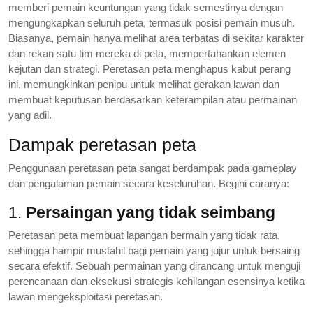
memberi pemain keuntungan yang tidak semestinya dengan
mengungkapkan seluruh peta, termasuk posisi pemain musuh.
Biasanya, pemain hanya melihat area terbatas di sekitar karakter
dan rekan satu tim mereka di peta, mempertahankan elemen
kejutan dan strategi. Peretasan peta menghapus kabut perang
ini, memungkinkan penipu untuk melihat gerakan lawan dan
membuat keputusan berdasarkan keterampilan atau permainan
yang adil.
Dampak peretasan peta
Penggunaan peretasan peta sangat berdampak pada gameplay
dan pengalaman pemain secara keseluruhan. Begini caranya:
1.
Persaingan yang tidak seimbang
Peretasan peta membuat lapangan bermain yang tidak rata,
sehingga hampir mustahil bagi pemain yang jujur ​​untuk bersaing
secara efektif. Sebuah permainan yang dirancang untuk menguji
perencanaan dan eksekusi strategis kehilangan esensinya ketika
lawan mengeksploitasi peretasan.