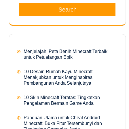
Search
Menjelajahi Peta Benih Minecraft Terbaik
untuk Petualangan Epik
10 Desain Rumah Kayu Minecraft
Menakjubkan untuk Menginspirasi
Pembangunan Anda Selanjutnya
10 Skin Minecraft Teratas: Tingkatkan
Pengalaman Bermain Game Anda
Panduan Utama untuk Cheat Android
Minecraft: Buka Fitur Tersembunyi dan