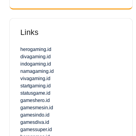
Links
herogaming.id
divagaming.id
indogaming.id
namagaming.id
vivagaming.id
startgaming.id
statusgame.id
gameshero.id
gamesmesin.id
gamesindo.id
gamesdiva.id
gamessuper.id