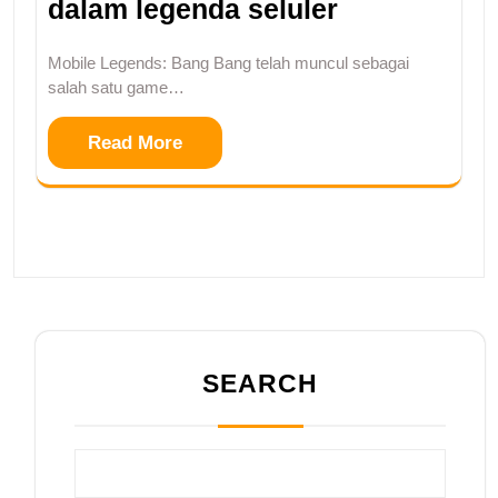
dalam legenda seluler
Mobile Legends: Bang Bang telah muncul sebagai
salah satu game…
Read More
SEARCH