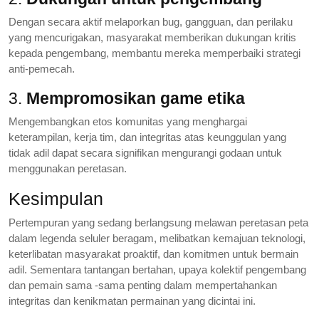
Dengan secara aktif melaporkan bug, gangguan, dan perilaku
yang mencurigakan, masyarakat memberikan dukungan kritis
kepada pengembang, membantu mereka memperbaiki strategi
anti-pemecah.
3.
Mempromosikan game etika
Mengembangkan etos komunitas yang menghargai
keterampilan, kerja tim, dan integritas atas keunggulan yang
tidak adil dapat secara signifikan mengurangi godaan untuk
menggunakan peretasan.
Kesimpulan
Pertempuran yang sedang berlangsung melawan peretasan peta
dalam legenda seluler beragam, melibatkan kemajuan teknologi,
keterlibatan masyarakat proaktif, dan komitmen untuk bermain
adil. Sementara tantangan bertahan, upaya kolektif pengembang
dan pemain sama -sama penting dalam mempertahankan
integritas dan kenikmatan permainan yang dicintai ini.