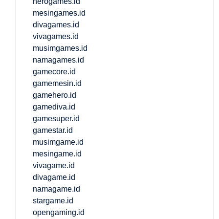
herogames.id
mesingames.id
divagames.id
vivagames.id
musimgames.id
namagames.id
gamecore.id
gamemesin.id
gamehero.id
gamediva.id
gamesuper.id
gamestar.id
musimgame.id
mesingame.id
vivagame.id
divagame.id
namagame.id
stargame.id
opengaming.id