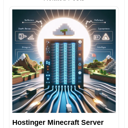
Hostinger Minecraft Server