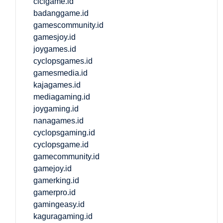
cicigame.id
badanggame.id
gamescommunity.id
gamesjoy.id
joygames.id
cyclopsgames.id
gamesmedia.id
kajagames.id
mediagaming.id
joygaming.id
nanagames.id
cyclopsgaming.id
cyclopsgame.id
gamecommunity.id
gamejoy.id
gamerking.id
gamerpro.id
gamingeasy.id
kaguragaming.id