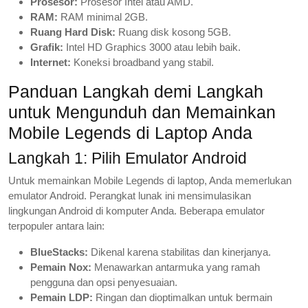
Prosesor:
Prosesor Intel atau AMD.
RAM:
RAM minimal 2GB.
Ruang Hard Disk:
Ruang disk kosong 5GB.
Grafik:
Intel HD Graphics 3000 atau lebih baik.
Internet:
Koneksi broadband yang stabil.
Panduan Langkah demi Langkah
untuk Mengunduh dan Memainkan
Mobile Legends di Laptop Anda
Langkah 1: Pilih Emulator Android
Untuk memainkan Mobile Legends di laptop, Anda memerlukan
emulator Android. Perangkat lunak ini mensimulasikan
lingkungan Android di komputer Anda. Beberapa emulator
terpopuler antara lain:
BlueStacks:
Dikenal karena stabilitas dan kinerjanya.
Pemain Nox:
Menawarkan antarmuka yang ramah
pengguna dan opsi penyesuaian.
Pemain LDP:
Ringan dan dioptimalkan untuk bermain