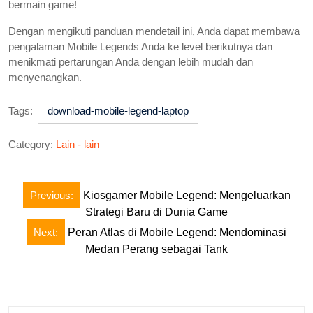
bermain game!
Dengan mengikuti panduan mendetail ini, Anda dapat membawa
pengalaman Mobile Legends Anda ke level berikutnya dan
menikmati pertarungan Anda dengan lebih mudah dan
menyenangkan.
Tags:
download-mobile-legend-laptop
Category:
Lain - lain
Post
Previous:
Kiosgamer Mobile Legend: Mengeluarkan
navigation
Strategi Baru di Dunia Game
Next:
Peran Atlas di Mobile Legend: Mendominasi
Medan Perang sebagai Tank