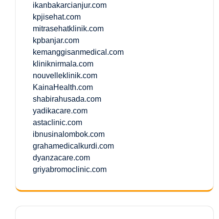
ikanbakarcianjur.com
kpjisehat.com
mitrasehatklinik.com
kpbanjar.com
kemanggisanmedical.com
kliniknirmala.com
nouvelleklinik.com
KainaHealth.com
shabirahusada.com
yadikacare.com
astaclinic.com
ibnusinalombok.com
grahamedicalkurdi.com
dyanzacare.com
griyabromoclinic.com