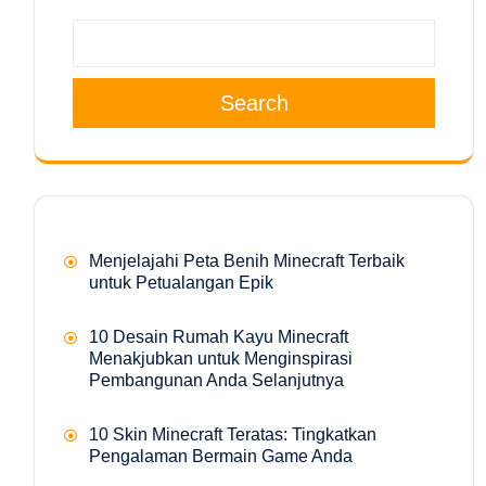
Search
Menjelajahi Peta Benih Minecraft Terbaik
untuk Petualangan Epik
10 Desain Rumah Kayu Minecraft
Menakjubkan untuk Menginspirasi
Pembangunan Anda Selanjutnya
10 Skin Minecraft Teratas: Tingkatkan
Pengalaman Bermain Game Anda