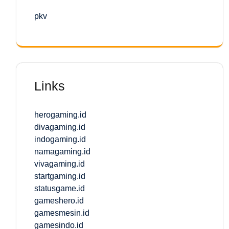
pkv
Links
herogaming.id
divagaming.id
indogaming.id
namagaming.id
vivagaming.id
startgaming.id
statusgame.id
gameshero.id
gamesmesin.id
gamesindo.id