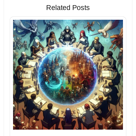
Related Posts