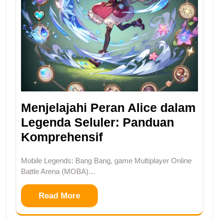
Menjelajahi Peran Alice dalam
Legenda Seluler: Panduan
Komprehensif
Mobile Legends: Bang Bang, game Multiplayer Online
Battle Arena (MOBA)…
Read More