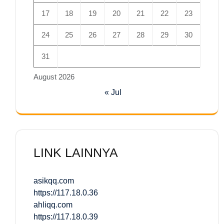
17
18
19
20
21
22
23
24
25
26
27
28
29
30
31
August 2026
« Jul
LINK LAINNYA
asikqq.com
https://117.18.0.36
ahliqq.com
https://117.18.0.39