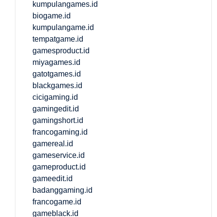
kumpulangames.id
biogame.id
kumpulangame.id
tempatgame.id
gamesproduct.id
miyagames.id
gatotgames.id
blackgames.id
cicigaming.id
gamingedit.id
gamingshort.id
francogaming.id
gamereal.id
gameservice.id
gameproduct.id
gameedit.id
badanggaming.id
francogame.id
gameblack.id