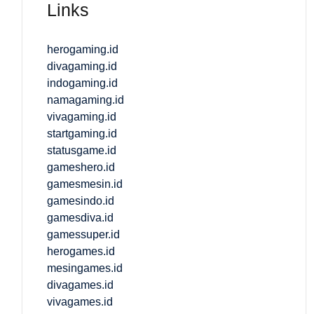
Links
herogaming.id
divagaming.id
indogaming.id
namagaming.id
vivagaming.id
startgaming.id
statusgame.id
gameshero.id
gamesmesin.id
gamesindo.id
gamesdiva.id
gamessuper.id
herogames.id
mesingames.id
divagames.id
vivagames.id