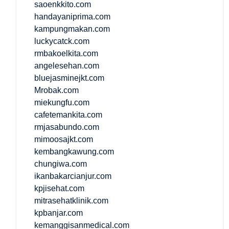
saoenkkito.com
handayaniprima.com
kampungmakan.com
luckycatck.com
rmbakoelkita.com
angelesehan.com
bluejasminejkt.com
Mrobak.com
miekungfu.com
cafetemankita.com
rmjasabundo.com
mimoosajkt.com
kembangkawung.com
chungiwa.com
ikanbakarcianjur.com
kpjisehat.com
mitrasehatklinik.com
kpbanjar.com
kemanggisanmedical.com