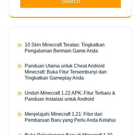
Search
10 Skin Minecraft Teratas: Tingkatkan
Pengalaman Bermain Game Anda
Panduan Utama untuk Cheat Android
Minecraft: Buka Fitur Tersembunyi dan
Tingkatkan Gameplay Anda
Unduh Minecraft 1.22 APK: Fitur Terbaru &
Panduan Instalasi untuk Android
Menjelajahi Minecraft 1.21: Fitur dan
Pembaruan Baru yang Perlu Anda Ketahui