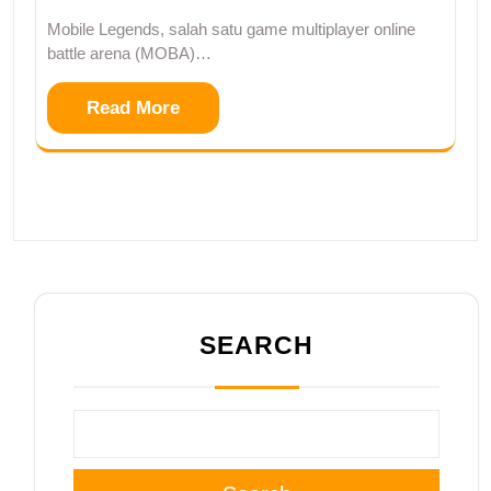
Mobile Legends, salah satu game multiplayer online
battle arena (MOBA)…
Read More
SEARCH