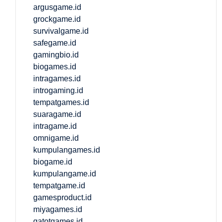
argusgame.id
grockgame.id
survivalgame.id
safegame.id
gamingbio.id
biogames.id
intragames.id
introgaming.id
tempatgames.id
suaragame.id
intragame.id
omnigame.id
kumpulangames.id
biogame.id
kumpulangame.id
tempatgame.id
gamesproduct.id
miyagames.id
gatotgames.id