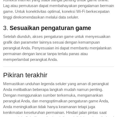
Lag atau pemutusan dapat membahayakan pengalaman bermain
game. Untuk konektivitas optimal, koneksi Wi-Fi berkecepatan
tinggi direkomendasikan melalui data seluler.
3.
Sesuaikan pengaturan game
Setelah diunduh, akses pengaturan game untuk menyesuaikan
grafik dan parameter lainnya sesuai dengan kemampuan
perangkat Anda. Penyesuaian ini dapat membantu menjalankan
permainan dengan lancar tanpa terlalu panas atau
memperlambat perangkat Anda.
Pikiran terakhir
Memastikan unduhan legenda seluler yang aman di perangkat
Anda melibatkan beberapa langkah mudah namun penting.
Dengan menggunakan sumber terkemuka, mengamankan
perangkat Anda, dan mengoptimalkan pengaturan game Anda,
Anda meningkatkan tidak hanya keamanan tetapi juga
kenikmatan keseluruhan permainan. Hindari jalan pintas saat