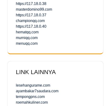
https://117.18.0.38
masterdomino99.com
https://117.18.0.37
championqq.com
https://117.18.0.40
hematqq.com
murniqq.com
menuqq.com
LINK LAINNYA
lesehangurame.com
ayambakar7saudara.com
tempongpns.com
roemahkuliner.com