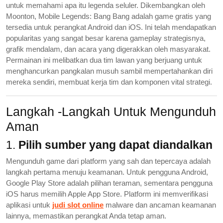
untuk memahami apa itu legenda seluler. Dikembangkan oleh
Moonton, Mobile Legends: Bang Bang adalah game gratis yang
tersedia untuk perangkat Android dan iOS. Ini telah mendapatkan
popularitas yang sangat besar karena gameplay strategisnya,
grafik mendalam, dan acara yang digerakkan oleh masyarakat.
Permainan ini melibatkan dua tim lawan yang berjuang untuk
menghancurkan pangkalan musuh sambil mempertahankan diri
mereka sendiri, membuat kerja tim dan komponen vital strategi.
Langkah -Langkah Untuk Mengunduh
Aman
1.
Pilih sumber yang dapat diandalkan
Mengunduh game dari platform yang sah dan tepercaya adalah
langkah pertama menuju keamanan. Untuk pengguna Android,
Google Play Store adalah pilihan teraman, sementara pengguna
iOS harus memilih Apple App Store. Platform ini memverifikasi
aplikasi untuk
judi slot online
malware dan ancaman keamanan
lainnya, memastikan perangkat Anda tetap aman.