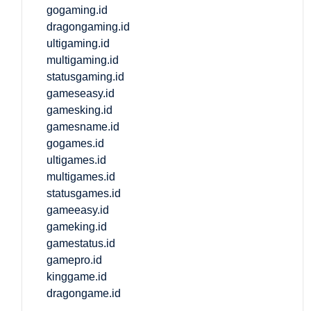
gogaming.id
dragongaming.id
ultigaming.id
multigaming.id
statusgaming.id
gameseasy.id
gamesking.id
gamesname.id
gogames.id
ultigames.id
multigames.id
statusgames.id
gameeasy.id
gameking.id
gamestatus.id
gamepro.id
kinggame.id
dragongame.id