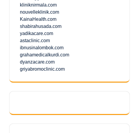
kliniknirmala.com
nouvelleklinik.com
KainaHealth.com
shabirahusada.com
yadikacare.com
astaclinic.com
ibnusinalombok.com
grahamedicalkurdi.com
dyanzacare.com
griyabromoclinic.com