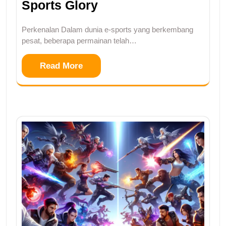
Sports Glory
Perkenalan Dalam dunia e-sports yang berkembang
pesat, beberapa permainan telah…
Read More