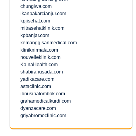
chungiwa.com
ikanbakarcianjur.com
kpjisehat.com
mitrasehatklinik.com
kpbanjar.com
kemanggisanmedical.com
kliniknirmala.com
nouvelleklinik.com
KainaHealth.com
shabirahusada.com
yadikacare.com
astaclinic.com
ibnusinalombok.com
grahamedicalkurdi.com
dyanzacare.com
griyabromoclinic.com