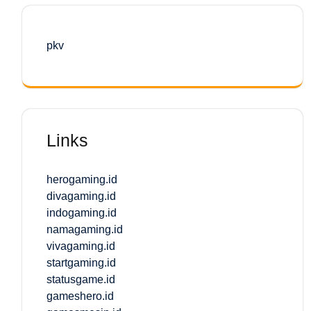
pkv
Links
herogaming.id
divagaming.id
indogaming.id
namagaming.id
vivagaming.id
startgaming.id
statusgame.id
gameshero.id