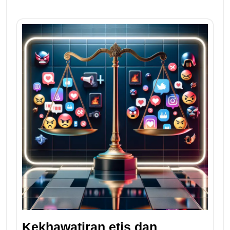
Kekhawatiran etis dan