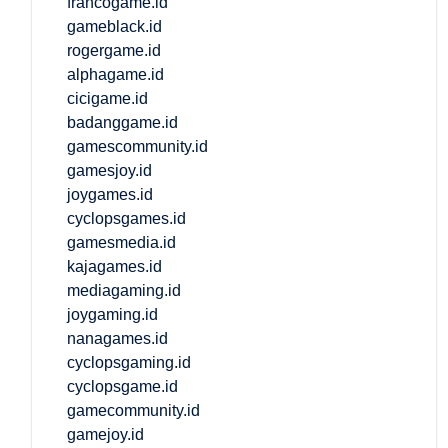
francogame.id
gameblack.id
rogergame.id
alphagame.id
cicigame.id
badanggame.id
gamescommunity.id
gamesjoy.id
joygames.id
cyclopsgames.id
gamesmedia.id
kajagames.id
mediagaming.id
joygaming.id
nanagames.id
cyclopsgaming.id
cyclopsgame.id
gamecommunity.id
gamejoy.id