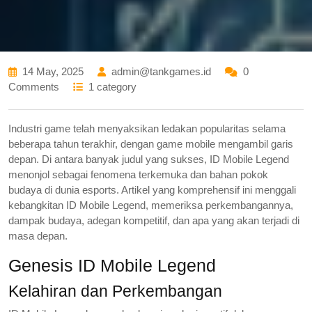
14 May, 2025
admin@tankgames.id
0
Comments
1 category
Industri game telah menyaksikan ledakan popularitas selama
beberapa tahun terakhir, dengan game mobile mengambil garis
depan. Di antara banyak judul yang sukses, ID Mobile Legend
menonjol sebagai fenomena terkemuka dan bahan pokok
budaya di dunia esports. Artikel yang komprehensif ini menggali
kebangkitan ID Mobile Legend, memeriksa perkembangannya,
dampak budaya, adegan kompetitif, dan apa yang akan terjadi di
masa depan.
Genesis ID Mobile Legend
Kelahiran dan Perkembangan