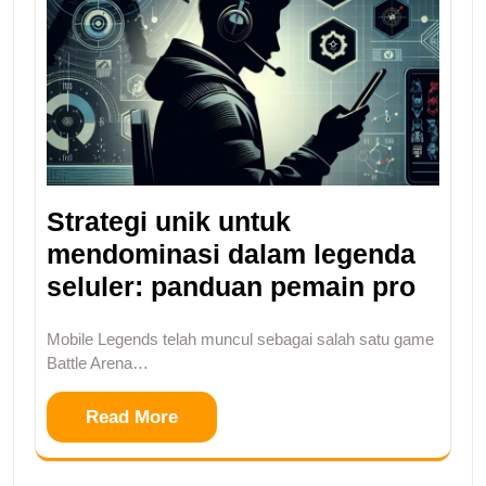
Strategi unik untuk
mendominasi dalam legenda
seluler: panduan pemain pro
Mobile Legends telah muncul sebagai salah satu game
Battle Arena…
Read More