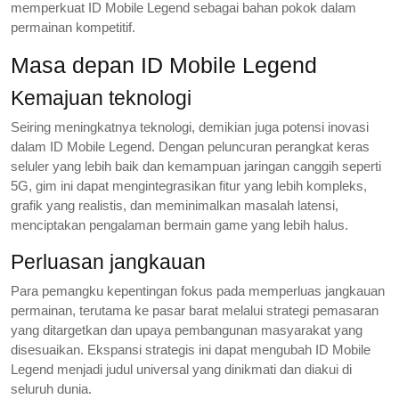
memperkuat ID Mobile Legend sebagai bahan pokok dalam
permainan kompetitif.
Masa depan ID Mobile Legend
Kemajuan teknologi
Seiring meningkatnya teknologi, demikian juga potensi inovasi
dalam ID Mobile Legend. Dengan peluncuran perangkat keras
seluler yang lebih baik dan kemampuan jaringan canggih seperti
5G, gim ini dapat mengintegrasikan fitur yang lebih kompleks,
grafik yang realistis, dan meminimalkan masalah latensi,
menciptakan pengalaman bermain game yang lebih halus.
Perluasan jangkauan
Para pemangku kepentingan fokus pada memperluas jangkauan
permainan, terutama ke pasar barat melalui strategi pemasaran
yang ditargetkan dan upaya pembangunan masyarakat yang
disesuaikan. Ekspansi strategis ini dapat mengubah ID Mobile
Legend menjadi judul universal yang dinikmati dan diakui di
seluruh dunia.