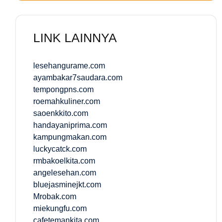
LINK LAINNYA
lesehangurame.com
ayambakar7saudara.com
tempongpns.com
roemahkuliner.com
saoenkkito.com
handayaniprima.com
kampungmakan.com
luckycatck.com
rmbakoelkita.com
angelesehan.com
bluejasminejkt.com
Mrobak.com
miekungfu.com
cafetemankita.com