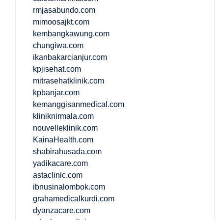
rmjasabundo.com
mimoosajkt.com
kembangkawung.com
chungiwa.com
ikanbakarcianjur.com
kpjisehat.com
mitrasehatklinik.com
kpbanjar.com
kemanggisanmedical.com
kliniknirmala.com
nouvelleklinik.com
KainaHealth.com
shabirahusada.com
yadikacare.com
astaclinic.com
ibnusinalombok.com
grahamedicalkurdi.com
dyanzacare.com