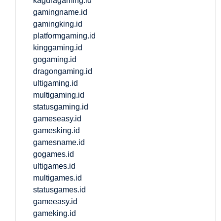
kaguragaming.id
gamingname.id
gamingking.id
platformgaming.id
kinggaming.id
gogaming.id
dragongaming.id
ultigaming.id
multigaming.id
statusgaming.id
gameseasy.id
gamesking.id
gamesname.id
gogames.id
ultigames.id
multigames.id
statusgames.id
gameeasy.id
gameking.id