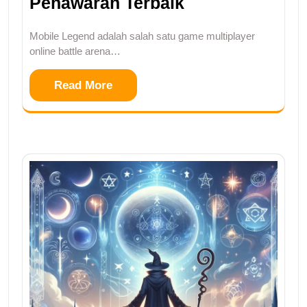
Penawaran Terbaik
Mobile Legend adalah salah satu game multiplayer
online battle arena…
Read More