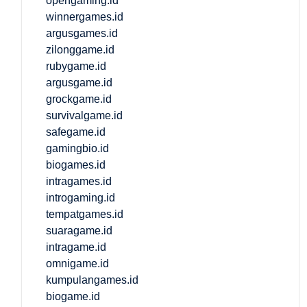
opengaming.id
winnergames.id
argusgames.id
zilonggame.id
rubygame.id
argusgame.id
grockgame.id
survivalgame.id
safegame.id
gamingbio.id
biogames.id
intragames.id
introgaming.id
tempatgames.id
suaragame.id
intragame.id
omnigame.id
kumpulangames.id
biogame.id