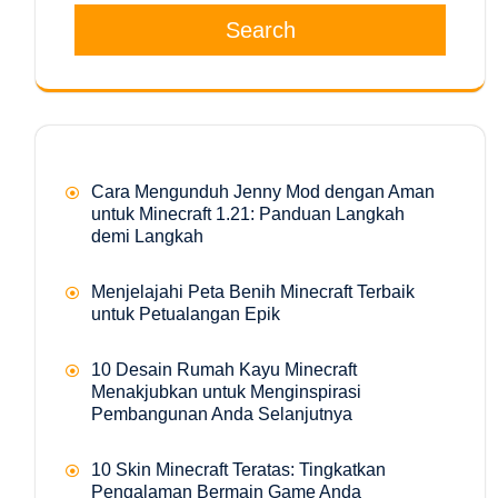
Search
Cara Mengunduh Jenny Mod dengan Aman
untuk Minecraft 1.21: Panduan Langkah
demi Langkah
Menjelajahi Peta Benih Minecraft Terbaik
untuk Petualangan Epik
10 Desain Rumah Kayu Minecraft
Menakjubkan untuk Menginspirasi
Pembangunan Anda Selanjutnya
10 Skin Minecraft Teratas: Tingkatkan
Pengalaman Bermain Game Anda