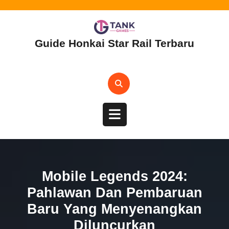
Skip
to
content
Guide Honkai Star Rail Terbaru
Open
Button
Mobile Legends 2024:
Pahlawan Dan Pembaruan
Baru Yang Menyenangkan
Diluncurkan