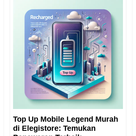
Top Up Mobile Legend Murah
di Elegistore: Temukan