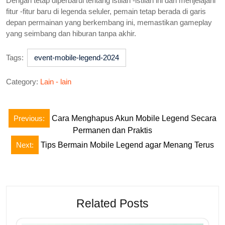
Dengan tetap diperbarui tentang istilah -istilah ini dan menjelajahi
fitur -fitur baru di legenda seluler, pemain tetap berada di garis
depan permainan yang berkembang ini, memastikan gameplay
yang seimbang dan hiburan tanpa akhir.
Tags:
event-mobile-legend-2024
Category:
Lain - lain
Post
Previous:
Cara Menghapus Akun Mobile Legend Secara
navigation
Permanen dan Praktis
Next:
Tips Bermain Mobile Legend agar Menang Terus
Related Posts