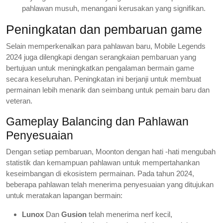
pahlawan musuh, menangani kerusakan yang signifikan.
Peningkatan dan pembaruan game
Selain memperkenalkan para pahlawan baru, Mobile Legends
2024 juga dilengkapi dengan serangkaian pembaruan yang
bertujuan untuk meningkatkan pengalaman bermain game
secara keseluruhan. Peningkatan ini berjanji untuk membuat
permainan lebih menarik dan seimbang untuk pemain baru dan
veteran.
Gameplay Balancing dan Pahlawan
Penyesuaian
Dengan setiap pembaruan, Moonton dengan hati -hati mengubah
statistik dan kemampuan pahlawan untuk mempertahankan
keseimbangan di ekosistem permainan. Pada tahun 2024,
beberapa pahlawan telah menerima penyesuaian yang ditujukan
untuk meratakan lapangan bermain:
Lunox
Dan
Gusion
telah menerima nerf kecil,