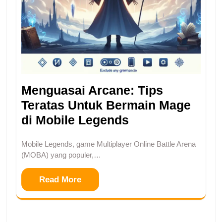
Menguasai Arcane: Tips
Teratas Untuk Bermain Mage
di Mobile Legends
Mobile Legends, game Multiplayer Online Battle Arena
(MOBA) yang populer,…
Read More