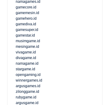
namagames.id
gamecore.id
gamemesin.id
gamehero.id
gamediva.id
gamesuper.id
gamestar.id
musimgame.id
mesingame.id
vivagame.id
divagame.id
namagame.id
stargame.id
opengaming.id
winnergames.id
argusgames.id
zilonggame.id
rubygame.id
argusgame.id