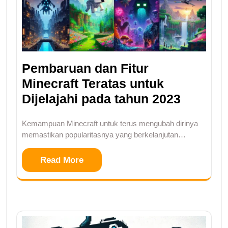
Pembaruan dan Fitur
Minecraft Teratas untuk
Dijelajahi pada tahun 2023
Kemampuan Minecraft untuk terus mengubah dirinya
memastikan popularitasnya yang berkelanjutan…
Read More