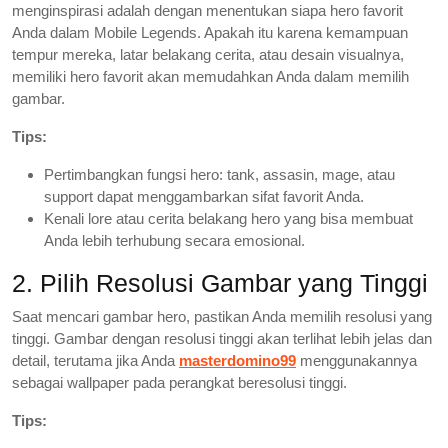
menginspirasi adalah dengan menentukan siapa hero favorit
Anda dalam Mobile Legends. Apakah itu karena kemampuan
tempur mereka, latar belakang cerita, atau desain visualnya,
memiliki hero favorit akan memudahkan Anda dalam memilih
gambar.
Tips:
Pertimbangkan fungsi hero: tank, assasin, mage, atau
support dapat menggambarkan sifat favorit Anda.
Kenali lore atau cerita belakang hero yang bisa membuat
Anda lebih terhubung secara emosional.
2. Pilih Resolusi Gambar yang Tinggi
Saat mencari gambar hero, pastikan Anda memilih resolusi yang
tinggi. Gambar dengan resolusi tinggi akan terlihat lebih jelas dan
detail, terutama jika Anda
masterdomino99
menggunakannya
sebagai wallpaper pada perangkat beresolusi tinggi.
Tips: