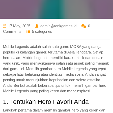
17 May, 2025
admin@tankgames.id
0
Comments
5 categories
Mobile Legends adalah salah satu game MOBA yang sangat
populer di kalangan gamer, terutama di Asia Tenggara. Setiap
hero dalam Mobile Legends memiliki karakteristik dan desain
yang unik, yang menjadikannya salah satu aspek paling menarik
dari game ini. Memilih gambar hero Mobile Legends yang tepat
sebagai latar belakang atau identitas media sosial Anda sangat
penting untuk menunjukkan kepribadian dan selera estetika
Anda. Berikut adalah beberapa tips untuk memilih gambar hero
Mobile Legends yang paling keren dan menginspirasi.
1. Tentukan Hero Favorit Anda
Langkah pertama dalam memilih gambar hero yang keren dan