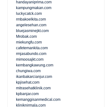
handayaniprima.com
kampungmakan.com
luckycatck.com
rmbakoelkita.com
angelesehan.com
bluejasminejkt.com
Mrobak.com
miekungfu.com
cafetemankita.com
rmjasabundo.com
mimoosajkt.com
kembangkawung.com
chungiwa.com
ikanbakarcianjur.com
kpjisehat.com
mitrasehatklinik.com
kpbanjar.com
kemanggisanmedical.com
kliniknirmala.com