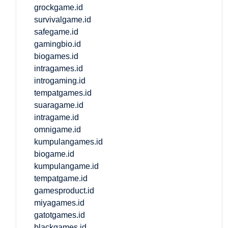
grockgame.id
survivalgame.id
safegame.id
gamingbio.id
biogames.id
intragames.id
introgaming.id
tempatgames.id
suaragame.id
intragame.id
omnigame.id
kumpulangames.id
biogame.id
kumpulangame.id
tempatgame.id
gamesproduct.id
miyagames.id
gatotgames.id
blackgames.id