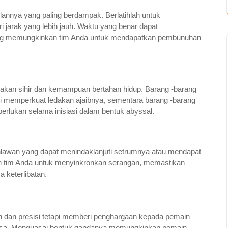
lannya yang paling berdampak. Berlatihlah untuk
i jarak yang lebih jauh. Waktu yang benar dapat
ng memungkinkan tim Anda untuk mendapatkan pembunuhan
sakan sihir dan kemampuan bertahan hidup. Barang -barang
l suci memperkuat ledakan ajaibnya, sementara barang -barang
erlukan selama inisiasi dalam bentuk abyssal.
hlawan yang dapat menindaklanjuti setrumnya atau mendapat
gan tim Anda untuk menyinkronkan serangan, memastikan
 keterlibatan.
 dan presisi tetapi memberi penghargaan kepada pemain
iasa. Menguasai bentuk gandanya memungkinkan pemain