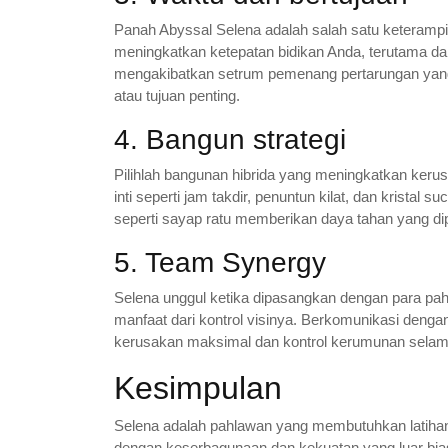
Panah Abyssal Selena adalah salah satu keterampi
meningkatkan ketepatan bidikan Anda, terutama dar
mengakibatkan setrum pemenang pertarungan ya
atau tujuan penting.
4. Bangun strategi
Pilihlah bangunan hibrida yang meningkatkan keru
inti seperti jam takdir, penuntun kilat, dan krista
seperti sayap ratu memberikan daya tahan yang dip
5. Team Synergy
Selena unggul ketika dipasangkan dengan para pa
manfaat dari kontrol visinya. Berkomunikasi den
kerusakan maksimal dan kontrol kerumunan selama
Kesimpulan
Selena adalah pahlawan yang membutuhkan latihan
dengan keserbagunaan dan kekuatan yang luar b