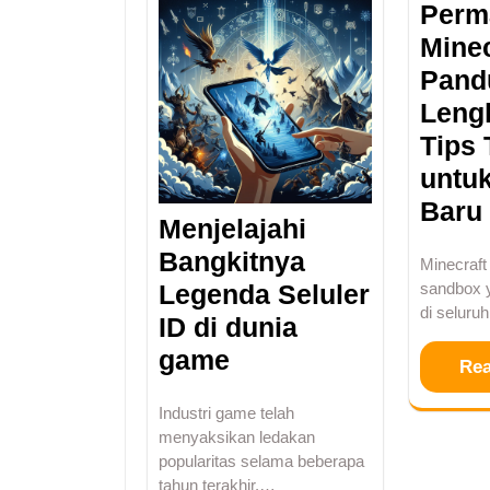
Perm
Minec
Pand
Leng
Tips 
untu
Baru
Menjelajahi
Bangkitnya
Minecraft
Legenda Seluler
sandbox 
di seluru
ID di dunia
game
Re
Industri game telah
menyaksikan ledakan
popularitas selama beberapa
tahun terakhir,…