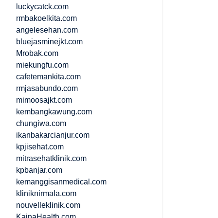
luckycatck.com
rmbakoelkita.com
angelesehan.com
bluejasminejkt.com
Mrobak.com
miekungfu.com
cafetemankita.com
rmjasabundo.com
mimoosajkt.com
kembangkawung.com
chungiwa.com
ikanbakarcianjur.com
kpjisehat.com
mitrasehatklinik.com
kpbanjar.com
kemanggisanmedical.com
kliniknirmala.com
nouvelleklinik.com
KainaHealth.com