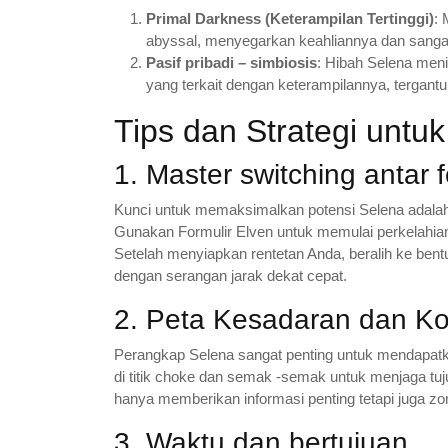
Primal Darkness (Keterampilan Tertinggi)
:
abyssal, menyegarkan keahliannya dan sang
Pasif pribadi – simbiosis
: Hibah Selena men
yang terkait dengan keterampilannya, tergantu
Tips dan Strategi untu
1. Master switching antar f
Kunci untuk memaksimalkan potensi Selena adalah 
Gunakan Formulir Elven untuk memulai perkelahian
Setelah menyiapkan rentetan Anda, beralih ke be
dengan serangan jarak dekat cepat.
2. Peta Kesadaran dan Kon
Perangkap Selena sangat penting untuk mendapatka
di titik choke dan semak -semak untuk menjaga tu
hanya memberikan informasi penting tetapi juga zo
3. Waktu dan bertujuan