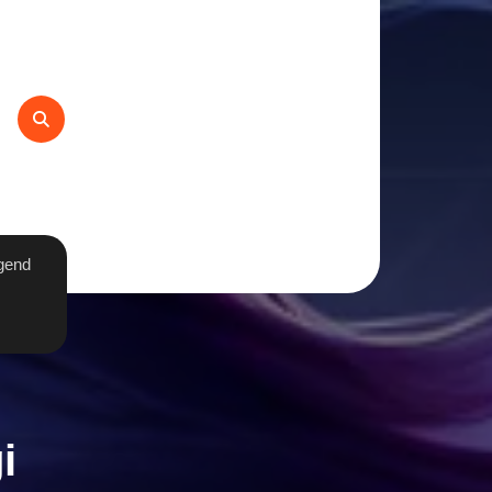
gend
i