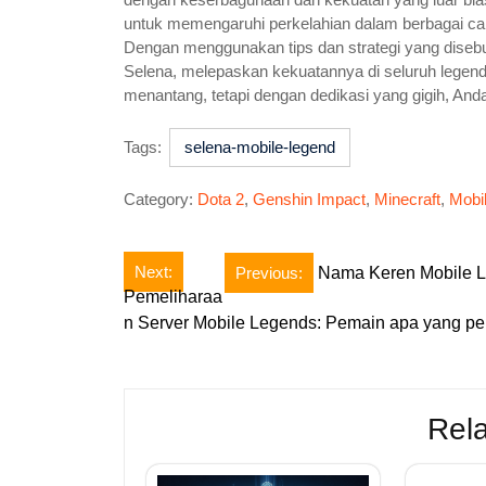
untuk memengaruhi perkelahian dalam berbagai ca
Dengan menggunakan tips dan strategi yang diseb
Selena, melepaskan kekuatannya di seluruh legend
menantang, tetapi dengan dedikasi yang gigih, An
Tags:
selena-mobile-legend
Category:
Dota 2
,
Genshin Impact
,
Minecraft
,
Mobi
Post
Next:
Previous:
Nama Keren Mobile L
Pemeliharaa
navigation
n Server Mobile Legends: Pemain apa yang per
Rela