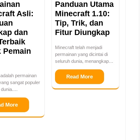
ainan
Panduan Utama
raft Asli:
Minecraft 1.10:
uan
Tip, Trik, dan
kap dan
Fitur Diungkap
Terbaik
Minecraft telah menjadi
k Pemain
permainan yang dicintai di
seluruh dunia, menangkap…
 adalah permainan
Read More
yang sangat populer
h dunia.…
ad More