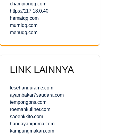
championqq.com
https://117.18.0.40
hematqq.com
murniqq.com
menuqq.com
LINK LAINNYA
lesehangurame.com
ayambakar7saudara.com
tempongpns.com
roemahkuliner.com
saoenkkito.com
handayaniprima.com
kampungmakan.com