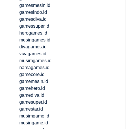
gamesmesin.id
gamesindo.id
gamesdiva.id
gamessuper.id
herogames.id
mesingames.id
divagames.id
vivagames.id
musimgames.id
namagames.id
gamecore.id
gamemesin.id
gamehero.id
gamediva.id
gamesuper.id
gamestar.id
musimgame.id
mesingame.id