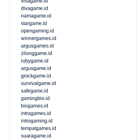
vivagame.id
divagame.id
namagame.id
stargame.id
opengaming.id
winnergames.id
argusgames.id
zilonggame.id
rubygame.id
argusgame.id
grockgame.id
survivalgame.id
safegame.id
gamingbio.id
biogames.id
intragames.id
introgaming.id
tempatgames.id
suaragame.id