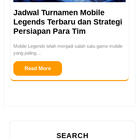
Jadwal Turnamen Mobile
Legends Terbaru dan Strategi
Persiapan Para Tim
Mobile Legends telah menjadi salah satu game mobile
yang paling…
Read More
SEARCH