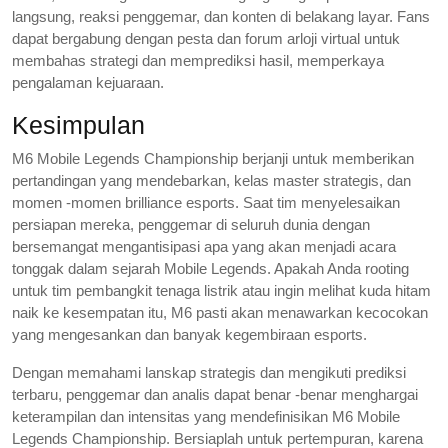
langsung, reaksi penggemar, dan konten di belakang layar. Fans
dapat bergabung dengan pesta dan forum arloji virtual untuk
membahas strategi dan memprediksi hasil, memperkaya
pengalaman kejuaraan.
Kesimpulan
M6 Mobile Legends Championship berjanji untuk memberikan
pertandingan yang mendebarkan, kelas master strategis, dan
momen -momen brilliance esports. Saat tim menyelesaikan
persiapan mereka, penggemar di seluruh dunia dengan
bersemangat mengantisipasi apa yang akan menjadi acara
tonggak dalam sejarah Mobile Legends. Apakah Anda rooting
untuk tim pembangkit tenaga listrik atau ingin melihat kuda hitam
naik ke kesempatan itu, M6 pasti akan menawarkan kecocokan
yang mengesankan dan banyak kegembiraan esports.
Dengan memahami lanskap strategis dan mengikuti prediksi
terbaru, penggemar dan analis dapat benar -benar menghargai
keterampilan dan intensitas yang mendefinisikan M6 Mobile
Legends Championship. Bersiaplah untuk pertempuran, karena