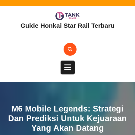
Skip
to
content
Guide Honkai Star Rail Terbaru
Open
Button
M6 Mobile Legends: Strategi
Dan Prediksi Untuk Kejuaraan
Yang Akan Datang