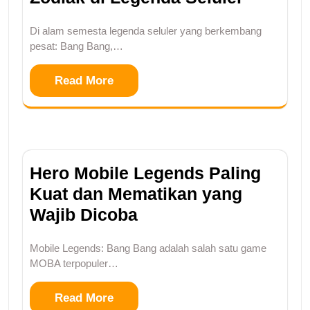
Di alam semesta legenda seluler yang berkembang
pesat: Bang Bang,…
Read More
Hero Mobile Legends Paling
Kuat dan Mematikan yang
Wajib Dicoba
Mobile Legends: Bang Bang adalah salah satu game
MOBA terpopuler…
Read More