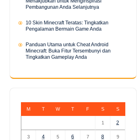
Menakjubkan untuk Menginspirasi
Pembangunan Anda Selanjutnya
10 Skin Minecraft Teratas: Tingkatkan
Pengalaman Bermain Game Anda
Panduan Utama untuk Cheat Android
Minecraft: Buka Fitur Tersembunyi dan
Tingkatkan Gameplay Anda
M
T
W
T
F
S
S
1
2
3
4
5
6
7
8
9