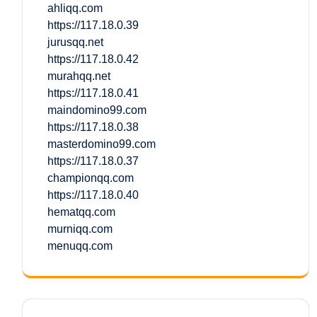
ahliqq.com
https://117.18.0.39
jurusqq.net
https://117.18.0.42
murahqq.net
https://117.18.0.41
maindomino99.com
https://117.18.0.38
masterdomino99.com
https://117.18.0.37
championqq.com
https://117.18.0.40
hematqq.com
murniqq.com
menuqq.com