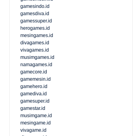
gamesindo.id
gamesdiva.id
gamessuper.id
herogames.id
mesingames.id
divagames.id
vivagames.id
musimgames.id
namagames.id
gamecore.id
gamemesin.id
gamehero.id
gamediva.id
gamesuper.id
gamestar.id
musimgame.id
mesingame.id
vivagame.id