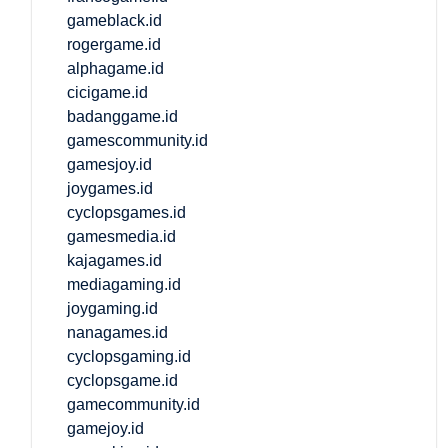
gameblack.id
rogergame.id
alphagame.id
cicigame.id
badanggame.id
gamescommunity.id
gamesjoy.id
joygames.id
cyclopsgames.id
gamesmedia.id
kajagames.id
mediagaming.id
joygaming.id
nanagames.id
cyclopsgaming.id
cyclopsgame.id
gamecommunity.id
gamejoy.id