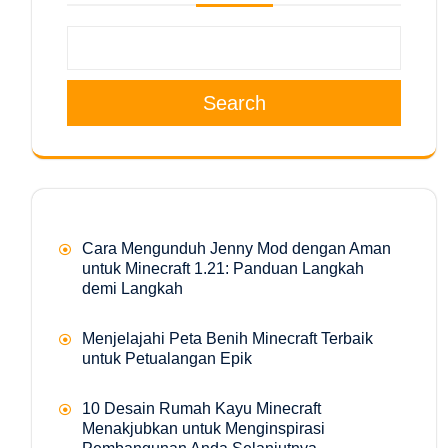
Search
Cara Mengunduh Jenny Mod dengan Aman
untuk Minecraft 1.21: Panduan Langkah
demi Langkah
Menjelajahi Peta Benih Minecraft Terbaik
untuk Petualangan Epik
10 Desain Rumah Kayu Minecraft
Menakjubkan untuk Menginspirasi