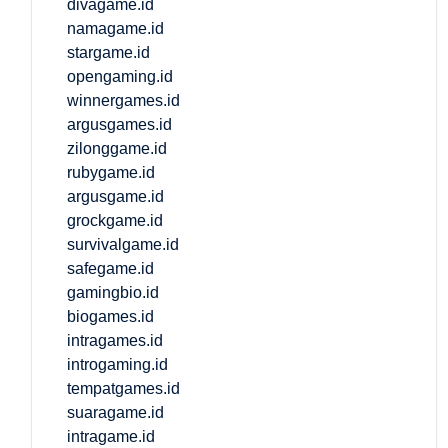
divagame.id
namagame.id
stargame.id
opengaming.id
winnergames.id
argusgames.id
zilonggame.id
rubygame.id
argusgame.id
grockgame.id
survivalgame.id
safegame.id
gamingbio.id
biogames.id
intragames.id
introgaming.id
tempatgames.id
suaragame.id
intragame.id