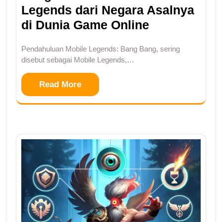
Legends dari Negara Asalnya
di Dunia Game Online
Pendahuluan Mobile Legends: Bang Bang, sering
disebut sebagai Mobile Legends,…
Read More