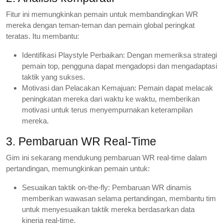
Fitur ini memungkinkan pemain untuk membandingkan WR
mereka dengan teman-teman dan pemain global peringkat
teratas. Itu membantu:
Identifikasi Playstyle Perbaikan: Dengan memeriksa strategi
pemain top, pengguna dapat mengadopsi dan mengadaptasi
taktik yang sukses.
Motivasi dan Pelacakan Kemajuan: Pemain dapat melacak
peningkatan mereka dari waktu ke waktu, memberikan
motivasi untuk terus menyempurnakan keterampilan
mereka.
3. Pembaruan WR Real-Time
Gim ini sekarang mendukung pembaruan WR real-time dalam
pertandingan, memungkinkan pemain untuk:
Sesuaikan taktik on-the-fly: Pembaruan WR dinamis
memberikan wawasan selama pertandingan, membantu tim
untuk menyesuaikan taktik mereka berdasarkan data
kinerja real-time.