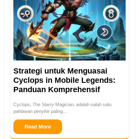
Strategi untuk Menguasai
Cyclops in Mobile Legends:
Panduan Komprehensif
Cyclops, The Starry Magician, adalah salah satu
pahlawan penyihir paling…
Read More