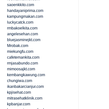
saoenkkito.com
handayaniprima.com
kampungmakan.com
luckycatck.com
rmbakoelkita.com
angelesehan.com
bluejasminejkt.com
Mrobak.com
miekungfu.com
cafetemankita.com
rmjasabundo.com
mimoosajkt.com
kembangkawung.com
chungiwa.com
ikanbakarcianjur.com
kpjisehat.com
mitrasehatklinik.com
kpbanjar.com