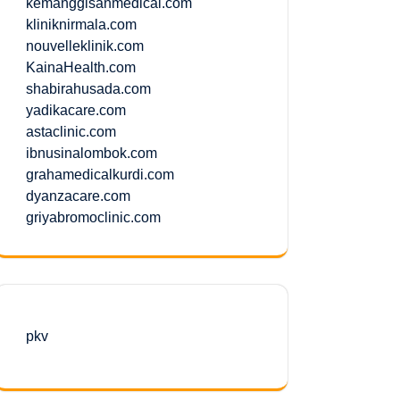
kemanggisanmedical.com
kliniknirmala.com
nouvelleklinik.com
KainaHealth.com
shabirahusada.com
yadikacare.com
astaclinic.com
ibnusinalombok.com
grahamedicalkurdi.com
dyanzacare.com
griyabromoclinic.com
pkv