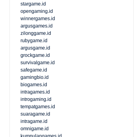
stargame.id
opengaming.id
winnergames.id
argusgames.id
zilonggame.id
rubygame.id
argusgame.id
grockgame.id
survivalgame.id
safegame.id
gamingbio.id
biogames.id
intragames.id
introgaming.id
tempatgames.id
suaragame.id
intragame.id
omnigame.id
kumpulangames.id