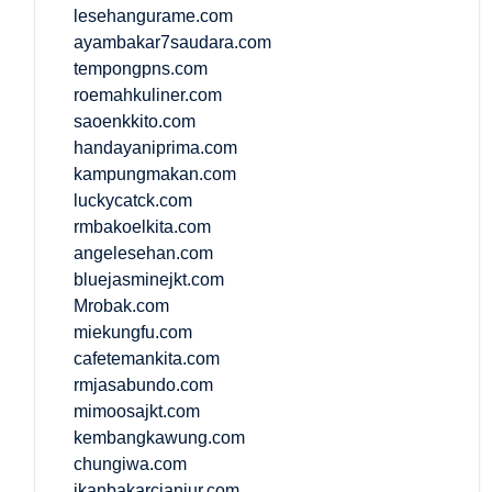
lesehangurame.com
ayambakar7saudara.com
tempongpns.com
roemahkuliner.com
saoenkkito.com
handayaniprima.com
kampungmakan.com
luckycatck.com
rmbakoelkita.com
angelesehan.com
bluejasminejkt.com
Mrobak.com
miekungfu.com
cafetemankita.com
rmjasabundo.com
mimoosajkt.com
kembangkawung.com
chungiwa.com
ikanbakarcianjur.com