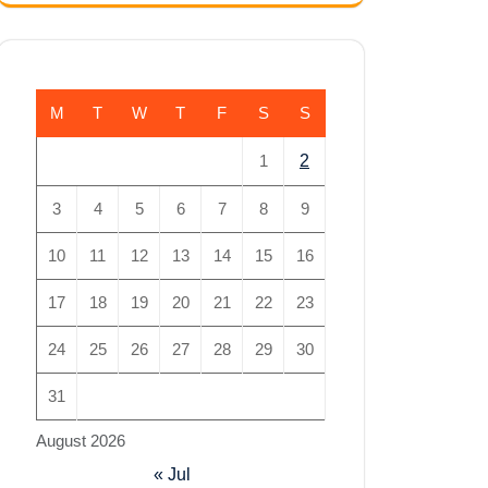
M
T
W
T
F
S
S
1
2
3
4
5
6
7
8
9
10
11
12
13
14
15
16
17
18
19
20
21
22
23
24
25
26
27
28
29
30
31
August 2026
« Jul