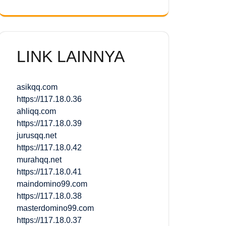
LINK LAINNYA
asikqq.com
https://117.18.0.36
ahliqq.com
https://117.18.0.39
jurusqq.net
https://117.18.0.42
murahqq.net
https://117.18.0.41
maindomino99.com
https://117.18.0.38
masterdomino99.com
https://117.18.0.37