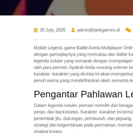
30 July, 2025
admin@tankgames.id
Mobile Legend, game Battle Arena Multiplayer Onlin
dengan gameplaynya yang memukau dan daftar kara
legenda seluler yang semarak dengan mempelajari 
oleh para pemain. Apakah Anda seorang veteran 
karakter -karakter yang dicintai ini akan memper
penuh warna yang mendefinisikan alam semesta leg
Pengantar Pahlawan L
Dalam legenda seluler, pemain memilih dari bera
peran, dan backstories. Karakter -karakter ini term
penembak jitu, dukungan, pembunuh, dan pejuang
strategi dan kegembiraan pada permainan, memak
strategi kontra.