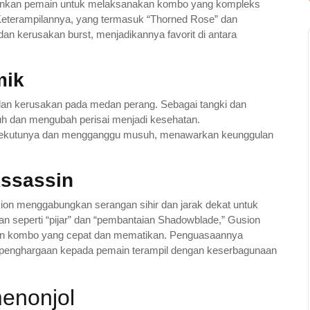
nkan pemain untuk melaksanakan kombo yang kompleks
eterampilannya, yang termasuk “Thorned Rose” dan
an kerusakan burst, menjadikannya favorit di antara
mik
dan kerusakan pada medan perang. Sebagai tangki dan
uh dan mengubah perisai menjadi kesehatan.
 sekutunya dan mengganggu musuh, menawarkan keunggulan
Assassin
on menggabungkan serangan sihir dan jarak dekat untuk
n seperti “pijar” dan “pembantaian Shadowblade,” Gusion
n kombo yang cepat dan mematikan. Penguasaannya
penghargaan kepada pemain terampil dengan keserbagunaan
menonjol