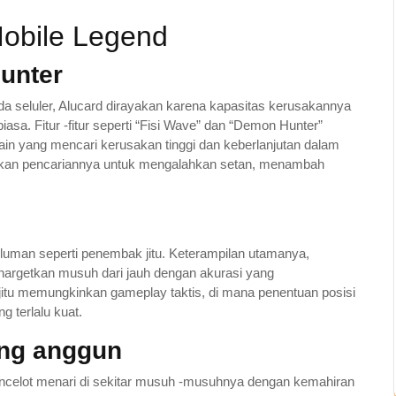
obile Legend
unter
nda seluler, Alucard dirayakan karena kapasitas kerusakannya
a. Fitur -fitur seperti “Fisi Wave” dan “Demon Hunter”
ain yang mencari kerusakan tinggi dan keberlanjutan dalam
atkan pencariannya untuk mengalahkan setan, menambah
luman seperti penembak jitu. Keterampilan utamanya,
argetkan musuh dari jauh dengan akurasi yang
tu memungkinkan gameplay taktis, di mana penentuan posisi
g terlalu kuat.
ang anggun
ncelot menari di sekitar musuh -musuhnya dengan kemahiran