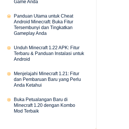
Game Anda
Panduan Utama untuk Cheat
Android Minecraft: Buka Fitur
Tersembunyi dan Tingkatkan
Gameplay Anda
Unduh Minecraft 1.22 APK: Fitur
Terbaru & Panduan Instalasi untuk
Android
Menjelajahi Minecraft 1.21: Fitur
dan Pembaruan Baru yang Perlu
Anda Ketahui
Buka Petualangan Baru di
Minecraft 1.20 dengan Kombo
Mod Terbaik