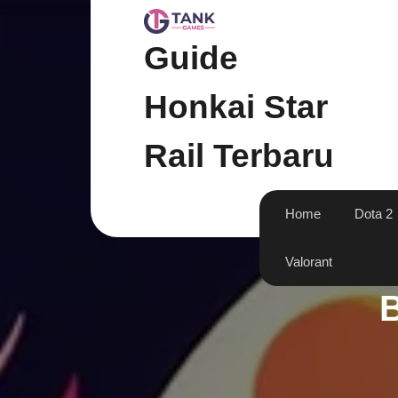
Skip
to
content
Guide
Honkai Star
Rail Terbaru
Home
Dota 2
Valorant
B