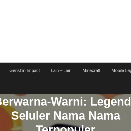
Genshin Impact
Lain – Lain
Minecraft
Mobile Le
Menjelajahi Karakter
erwarna-Warni: Legen
Seluler Nama Nama
Terpopuler