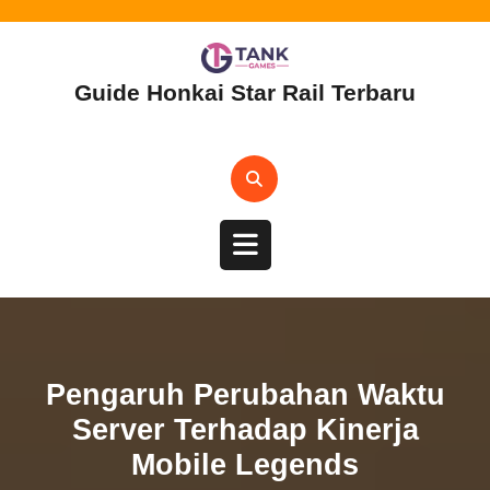
Skip
to
content
Guide Honkai Star Rail Terbaru
Open
Button
Pengaruh Perubahan Waktu
Server Terhadap Kinerja
Mobile Legends