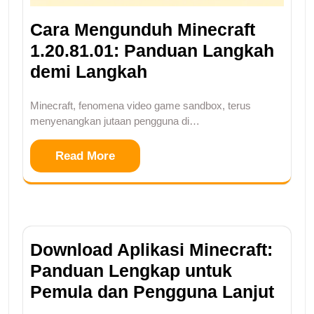
Cara Mengunduh Minecraft
1.20.81.01: Panduan Langkah
demi Langkah
Minecraft, fenomena video game sandbox, terus
menyenangkan jutaan pengguna di…
Read More
Download Aplikasi Minecraft:
Panduan Lengkap untuk
Pemula dan Pengguna Lanjut