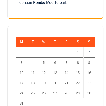
dengan Kombo Mod Terbaik
M
T
W
T
F
S
S
1
2
3
4
5
6
7
8
9
10
11
12
13
14
15
16
17
18
19
20
21
22
23
24
25
26
27
28
29
30
31