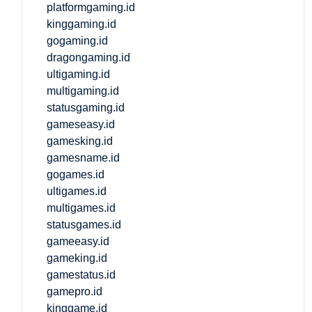
platformgaming.id
kinggaming.id
gogaming.id
dragongaming.id
ultigaming.id
multigaming.id
statusgaming.id
gameseasy.id
gamesking.id
gamesname.id
gogames.id
ultigames.id
multigames.id
statusgames.id
gameeasy.id
gameking.id
gamestatus.id
gamepro.id
kinggame.id