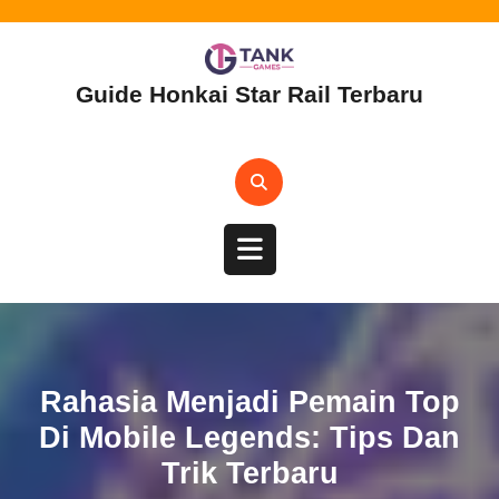
Skip
to
content
Guide Honkai Star Rail Terbaru
Open
Button
Rahasia Menjadi Pemain Top
Di Mobile Legends: Tips Dan
Trik Terbaru