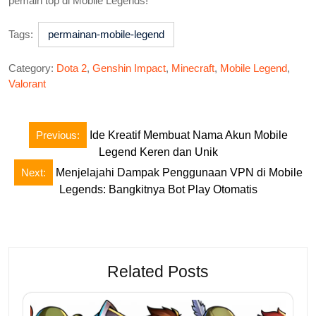
pemain top di Mobile Legends!
Tags:
permainan-mobile-legend
Category:
Dota 2
,
Genshin Impact
,
Minecraft
,
Mobile Legend
,
Valorant
Post
Previous:
Ide Kreatif Membuat Nama Akun Mobile
navigation
Legend Keren dan Unik
Next:
Menjelajahi Dampak Penggunaan VPN di Mobile
Legends: Bangkitnya Bot Play Otomatis
Related Posts