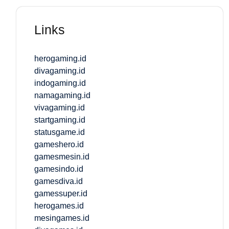
Links
herogaming.id
divagaming.id
indogaming.id
namagaming.id
vivagaming.id
startgaming.id
statusgame.id
gameshero.id
gamesmesin.id
gamesindo.id
gamesdiva.id
gamessuper.id
herogames.id
mesingames.id