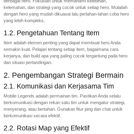
berbagai hero. Fokuslah untuk memahami kelebihan,
kelemahan, dan strategi yang cocok untuk setiap hero. Mulailah
dengan hero yang mudah dikuasai lalu perlahan-lahan coba hero
yang lebih kompleks.
1.2. Pengetahuan Tentang Item
Item adalah elemen penting yang dapat membuat hero Anda
semakin kuat. Pelajari tentang setiap item, bagaimana cara
kerjanya, dan build apa yang paling cocok tergantung pada hero
dan situasi pertandingan.
2. Pengembangan Strategi Bermain
2.1. Komunikasi dan Kerjasama Tim
Mobile Legends adalah permainan tim. Pastikan Anda selalu
berkomunikasi dengan rekan satu tim untuk mengatur strategi,
menyerang, atau bertahan. Gunakan fitur ping dan chat untuk
berkomunikasi secara efektif.
2.2. Rotasi Map yang Efektif