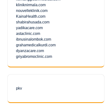
kliniknirmala.com
nouvelleklinik.com
KainaHealth.com
shabirahusada.com
yadikacare.com
astaclinic.com
ibnusinalombok.com
grahamedicalkurdi.com
dyanzacare.com
griyabromoclinic.com
pkv