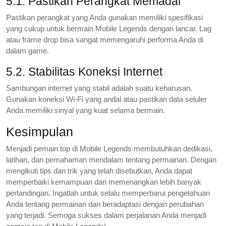
5.1. Pastikan Perangkat Memadai
Pastikan perangkat yang Anda gunakan memiliki spesifikasi
yang cukup untuk bermain Mobile Legends dengan lancar. Lag
atau frame drop bisa sangat memengaruhi performa Anda di
dalam game.
5.2. Stabilitas Koneksi Internet
Sambungan internet yang stabil adalah suatu keharusan.
Gunakan koneksi Wi-Fi yang andal atau pastikan data seluler
Anda memiliki sinyal yang kuat selama bermain.
Kesimpulan
Menjadi pemain top di Mobile Legends membutuhkan dedikasi,
latihan, dan pemahaman mendalam tentang permainan. Dengan
mengikuti tips dan trik yang telah disebutkan, Anda dapat
memperbaiki kemampuan dan memenangkan lebih banyak
pertandingan. Ingatlah untuk selalu memperbarui pengetahuan
Anda tentang permainan dan beradaptasi dengan perubahan
yang terjadi. Semoga sukses dalam perjalanan Anda menjadi