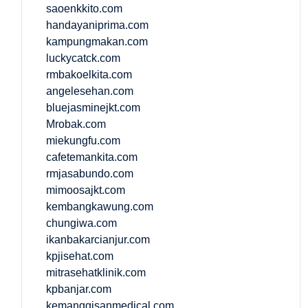
saoenkkito.com
handayaniprima.com
kampungmakan.com
luckycatck.com
rmbakoelkita.com
angelesehan.com
bluejasminejkt.com
Mrobak.com
miekungfu.com
cafetemankita.com
rmjasabundo.com
mimoosajkt.com
kembangkawung.com
chungiwa.com
ikanbakarcianjur.com
kpjisehat.com
mitrasehatklinik.com
kpbanjar.com
kemanggisanmedical.com