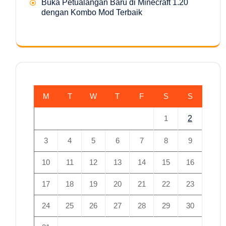
Buka Petualangan Baru di Minecraft 1.20
dengan Kombo Mod Terbaik
M
T
W
T
F
S
S
1
2
3
4
5
6
7
8
9
10
11
12
13
14
15
16
17
18
19
20
21
22
23
24
25
26
27
28
29
30