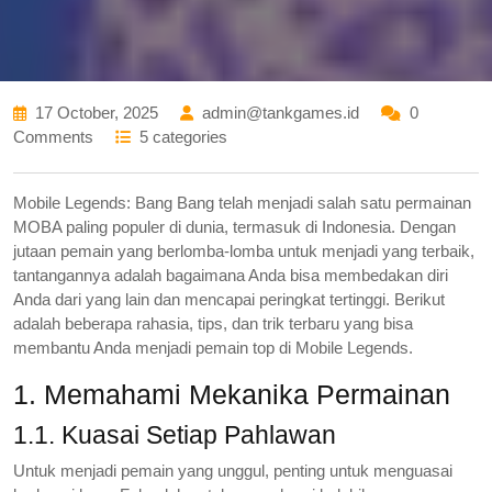
17 October, 2025
admin@tankgames.id
0
Comments
5 categories
Mobile Legends: Bang Bang telah menjadi salah satu permainan
MOBA paling populer di dunia, termasuk di Indonesia. Dengan
jutaan pemain yang berlomba-lomba untuk menjadi yang terbaik,
tantangannya adalah bagaimana Anda bisa membedakan diri
Anda dari yang lain dan mencapai peringkat tertinggi. Berikut
adalah beberapa rahasia, tips, dan trik terbaru yang bisa
membantu Anda menjadi pemain top di Mobile Legends.
1. Memahami Mekanika Permainan
1.1. Kuasai Setiap Pahlawan
Untuk menjadi pemain yang unggul, penting untuk menguasai