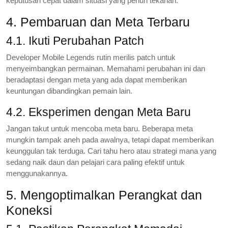
keputusan cepat dalam situasi yang penuh tekanan.
4. Pembaruan dan Meta Terbaru
4.1. Ikuti Perubahan Patch
Developer Mobile Legends rutin merilis patch untuk
menyeimbangkan permainan. Memahami perubahan ini dan
beradaptasi dengan meta yang ada dapat memberikan
keuntungan dibandingkan pemain lain.
4.2. Eksperimen dengan Meta Baru
Jangan takut untuk mencoba meta baru. Beberapa meta
mungkin tampak aneh pada awalnya, tetapi dapat memberikan
keunggulan tak terduga. Cari tahu hero atau strategi mana yang
sedang naik daun dan pelajari cara paling efektif untuk
menggunakannya.
5. Mengoptimalkan Perangkat dan
Koneksi