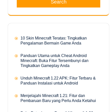
Search
10 Skin Minecraft Teratas: Tingkatkan
Pengalaman Bermain Game Anda
Panduan Utama untuk Cheat Android
Minecraft: Buka Fitur Tersembunyi dan
Tingkatkan Gameplay Anda
Unduh Minecraft 1.22 APK: Fitur Terbaru &
Panduan Instalasi untuk Android
Menjelajahi Minecraft 1.21: Fitur dan
Pembaruan Baru yang Perlu Anda Ketahui