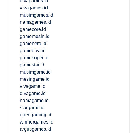
divagames.id
vivagames.id
musimgames.id
namagames.id
gamecore.id
gamemesin.id
gamehero.id
gamediva.id
gamesuper.id
gamestar.id
musimgame.id
mesingame.id
vivagame.id
divagame.id
namagame.id
stargame.id
opengaming.id
winnergames.id
argusgames.id