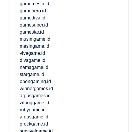
gamemesin.id
gamehero.id
gamediva.id
gamesuper.id
gamestar.id
musimgame.id
mesingame.id
vivagame.id
divagame.id
namagame.id
stargame.id
opengaming.id
winnergames.id
argusgames.id
zilonggame.id
rubygame.id
argusgame.id
grockgame.id
survivalgame.id