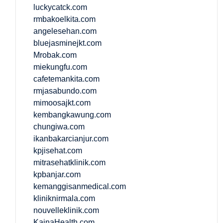
luckycatck.com
rmbakoelkita.com
angelesehan.com
bluejasminejkt.com
Mrobak.com
miekungfu.com
cafetemankita.com
rmjasabundo.com
mimoosajkt.com
kembangkawung.com
chungiwa.com
ikanbakarcianjur.com
kpjisehat.com
mitrasehatklinik.com
kpbanjar.com
kemanggisanmedical.com
kliniknirmala.com
nouvelleklinik.com
KainaHealth.com