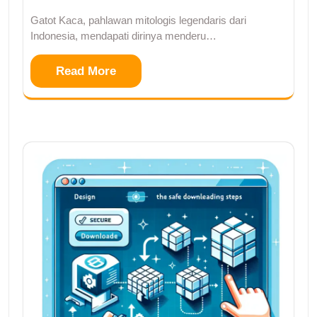
Gatot Kaca, pahlawan mitologis legendaris dari
Indonesia, mendapati dirinya menderu…
Read More