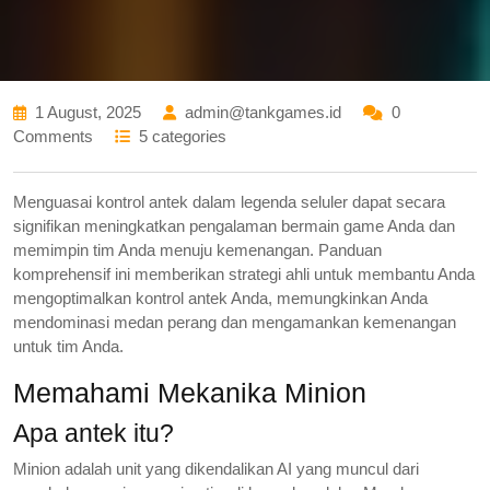
1 August, 2025
admin@tankgames.id
0
Comments
5 categories
Menguasai kontrol antek dalam legenda seluler dapat secara
signifikan meningkatkan pengalaman bermain game Anda dan
memimpin tim Anda menuju kemenangan. Panduan
komprehensif ini memberikan strategi ahli untuk membantu Anda
mengoptimalkan kontrol antek Anda, memungkinkan Anda
mendominasi medan perang dan mengamankan kemenangan
untuk tim Anda.
Memahami Mekanika Minion
Apa antek itu?
Minion adalah unit yang dikendalikan AI yang muncul dari