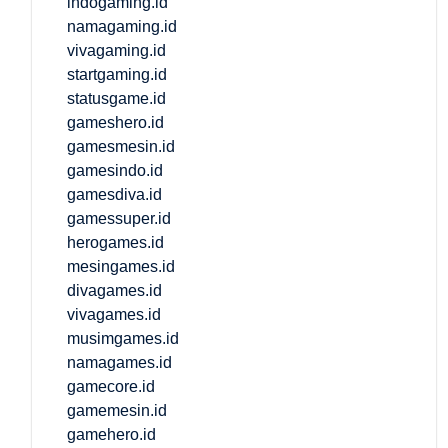
indogaming.id
namagaming.id
vivagaming.id
startgaming.id
statusgame.id
gameshero.id
gamesmesin.id
gamesindo.id
gamesdiva.id
gamessuper.id
herogames.id
mesingames.id
divagames.id
vivagames.id
musimgames.id
namagames.id
gamecore.id
gamemesin.id
gamehero.id