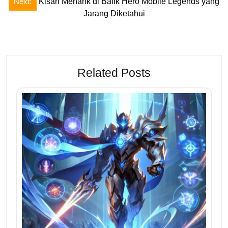
Next:
Kisah Menarik di Balik Hero Mobile Legends yang
Jarang Diketahui
Related Posts