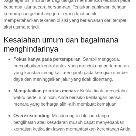
Jaga agar tim musuh terbagi dengan memberikan tekanan pada
beberapa jalur secara bersamaan. Tentukan pahlawan dengan
kemampuan gelombang-jernih yang kuat untuk
mempertahankan tekanan di sisi yang berlawanan dari tempat
aksi utama terjadi.
Kesalahan umum dan bagaimana
menghindarinya
Fokus hanya pada pertempuran
: Sambil menggoda,
mengabaikan kontrol antek yang mendukung pertempuran
yang konstan sering kali mengarah pada kerugian sumber
daya dan meninggalkan jalur yang tidak dicentang.
Mengabaikan prioritas menara
: Ketika tidak mengetahui
waktu bertelur minion, Anda berisiko kehilangan perisai
menara yang berharga alih -alih membuat kemajuan.
Overexextending
: Mendorong terlalu jauh tanpa
penglihatan atau kesadaran musuh dapat menyebabkan
kematian ketika tim lawan memanfaatkan kerentanan Anda.