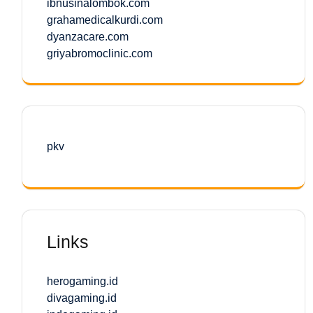
ibnusinalombok.com
grahamedicalkurdi.com
dyanzacare.com
griyabromoclinic.com
pkv
Links
herogaming.id
divagaming.id