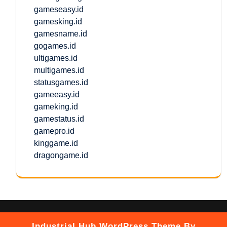
gameseasy.id
gamesking.id
gamesname.id
gogames.id
ultigames.id
multigames.id
statusgames.id
gameeasy.id
gameking.id
gamestatus.id
gamepro.id
kinggame.id
dragongame.id
Industrial Hub WordPress Theme
By