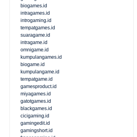
biogames.id
intragames.id
introgaming.id
tempatgames.id
suaragame.id
intragame.id
omnigame.id
kumpulangames.id
biogame.id
kumpulangame.id
tempatgame.id
gamesproduct.id
miyagames.id
gatotgames.id
blackgames.id
cicigaming.id
gamingedit.id
gamingshort.id