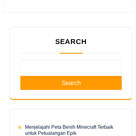
SEARCH
Search
Menjelajahi Peta Benih Minecraft Terbaik
untuk Petualangan Epik