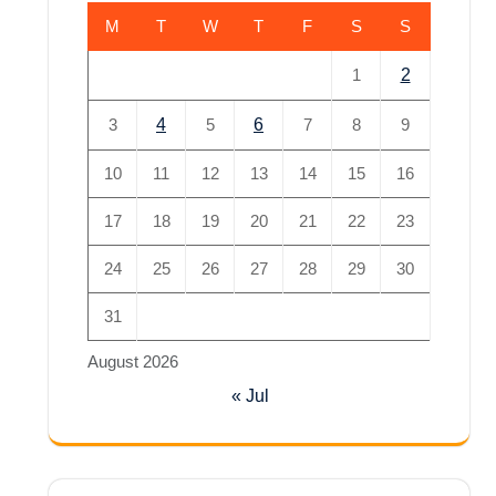
M
T
W
T
F
S
S
1
2
3
4
5
6
7
8
9
10
11
12
13
14
15
16
17
18
19
20
21
22
23
24
25
26
27
28
29
30
31
August 2026
« Jul