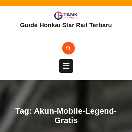
Skip
to
content
Guide Honkai Star Rail Terbaru
Open
Button
Tag:
Akun-Mobile-Legend-
Gratis