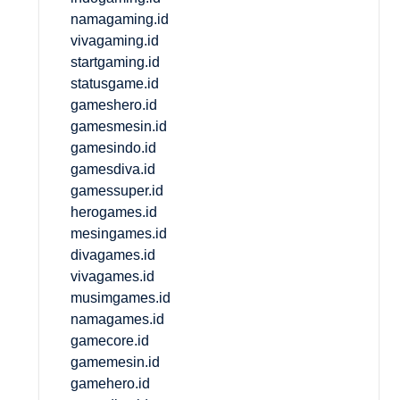
namagaming.id
vivagaming.id
startgaming.id
statusgame.id
gameshero.id
gamesmesin.id
gamesindo.id
gamesdiva.id
gamessuper.id
herogames.id
mesingames.id
divagames.id
vivagames.id
musimgames.id
namagames.id
gamecore.id
gamemesin.id
gamehero.id