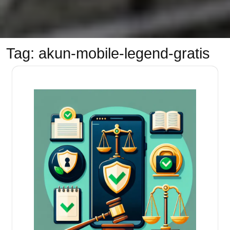
Tag:
akun-mobile-legend-gratis