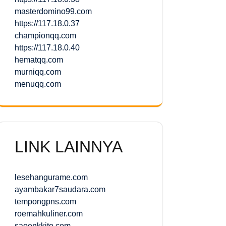
masterdomino99.com
https://117.18.0.37
championqq.com
https://117.18.0.40
hematqq.com
murniqq.com
menuqq.com
LINK LAINNYA
lesehangurame.com
ayambakar7saudara.com
tempongpns.com
roemahkuliner.com
saoenkkito.com