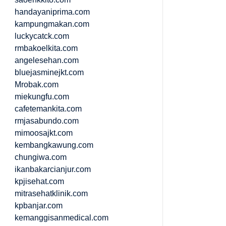
handayaniprima.com
kampungmakan.com
luckycatck.com
rmbakoelkita.com
angelesehan.com
bluejasminejkt.com
Mrobak.com
miekungfu.com
cafetemankita.com
rmjasabundo.com
mimoosajkt.com
kembangkawung.com
chungiwa.com
ikanbakarcianjur.com
kpjisehat.com
mitrasehatklinik.com
kpbanjar.com
kemanggisanmedical.com