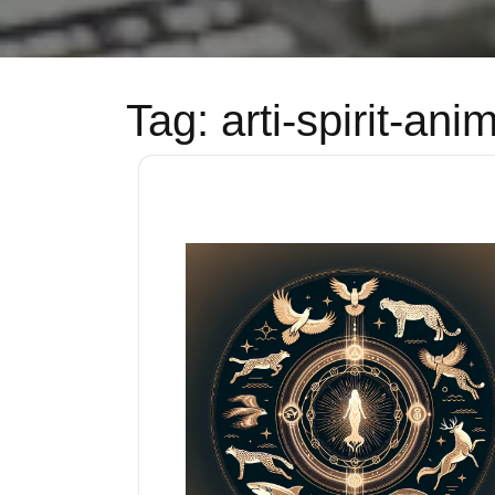
Tag:
arti-spirit-an