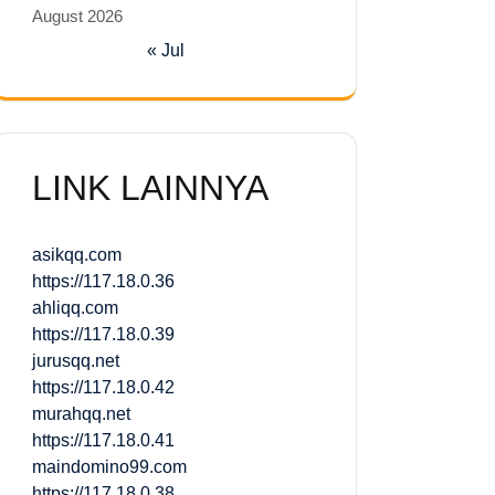
August 2026
« Jul
LINK LAINNYA
asikqq.com
https://117.18.0.36
ahliqq.com
https://117.18.0.39
jurusqq.net
https://117.18.0.42
murahqq.net
https://117.18.0.41
maindomino99.com
https://117.18.0.38