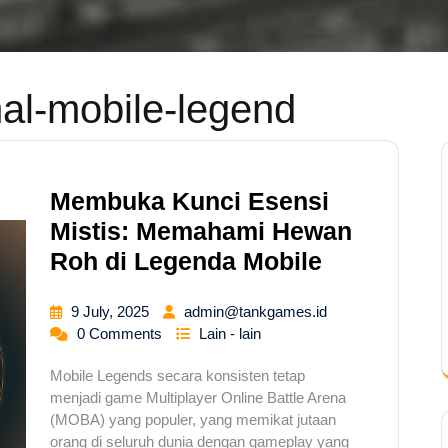
imal-mobile-legend
Membuka Kunci Esensi
Mistis: Memahami Hewan
Roh di Legenda Mobile
9 July, 2025
admin@tankgames.id
0 Comments
Lain - lain
Mobile Legends secara konsisten tetap
menjadi game Multiplayer Online Battle Arena
(MOBA) yang populer, yang memikat jutaan
orang di seluruh dunia dengan gameplay yang