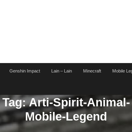
Genshin Impact
Lain – Lain
Minecraft
Mobile Le
Tag:
Arti-Spirit-Animal-
Mobile-Legend